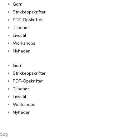
Stockholmshuen
Garn
i
Strikkeopskrifter
Sunday
PDF-Opskrifter
fra
Tilbehør
PetiteKnit
Livsstil
antal
Workshops
Nyheder
Garn
Strikkeopskrifter
PDF-Opskrifter
Tilbehør
Livsstil
Workshops
Nyheder
Søg