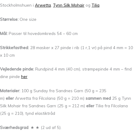
Stockholmshuen i
Arwetta
,
Tynn Silk Mohair
og
Tilia
.
Størrelse:
One size
Mål:
Passer til hovedomkreds 54 – 60 cm
Strikkefasthed:
28 masker x 27 pinde i rib (1 r,1 vr) på pind 4 mm = 10
x 10 cm
Vejledende pinde:
Rundpind 4 mm (40 cm), strømpepinde 4 mm – find
dine pinde
her
Materialer:
100 g Sunday fra Sandnes Garn (50 g = 235
m)
eller
Arwetta fra Filcolana (50 g = 210 m)
sammen med
25 g Tynn
Silk Mohair fra Sandnes Garn (25 g = 212 m)
eller
Tilia fra Filcolana
(25 g = 210), tynd elastiktråd
Sværhedsgrad
: ★ ★ (2 ud af 5).