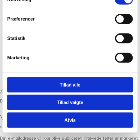
Præferencer
Statistik
Marketing
Tillad alle
Anmeldelser
Der er endnu ikke nogle anmeldelser.
Tillad valgte
Vær den første til at anmelde
Afvis
“Stockholmshuen i Sunday fra PetiteKnit”
Din e-mailadresse vil ikke blive publiceret.
Krævede felter er markeret