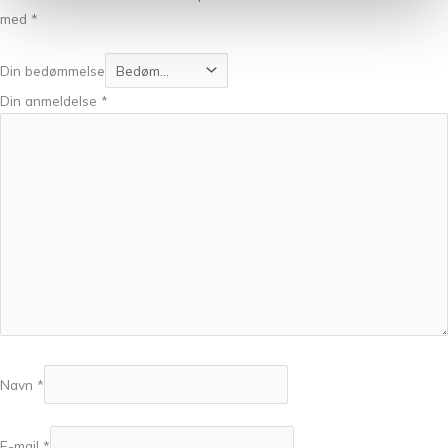
med
*
Din bedømmelse
Din anmeldelse
*
Navn
*
E-mail
*