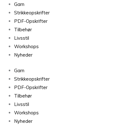
Stockholmshuen
Garn
i
Strikkeopskrifter
Arwetta
PDF-Opskrifter
fra
Tilbehør
PetiteKnit
Livsstil
antal
Workshops
Nyheder
Garn
Strikkeopskrifter
PDF-Opskrifter
Tilbehør
Livsstil
Workshops
Nyheder