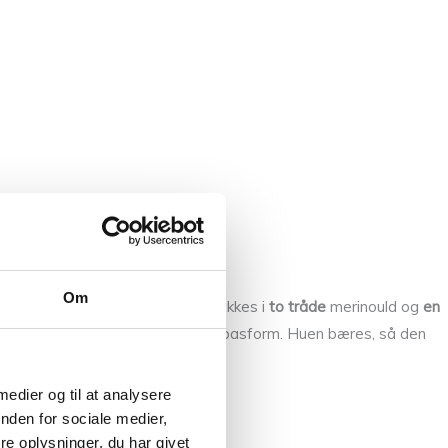
Om
 i Stockholm. Stockholmshuen strikkes i
to tråde
merinould og
en
 sikrer samtidig en god og blivende pasform. Huen bæres, så den
 medier og til at analysere
nden for sociale medier,
e oplysninger, du har givet