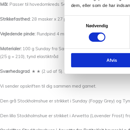
Mål:
Passer til hovedomkreds 54 – 60 cm
dem, eller som de har indsaml
Strikkefasthed:
28 masker x 27 pinde i rib (1 r,1 vr) på pind 4 m
Samtykkevalg
Nødvendig
Vejledende pinde:
Rundpind 4 mm (40 cm), strømpepinde 4 mm – 
Materialer:
100 g Sunday fra Sandnes Garn (50 g = 235 m)
eller
A
(25 g = 210), tynd elastiktråd
Afvis
Sværhedsgrad
: ★ ★ (2 ud af 5).
Vi sender opskriften til dig sammen med garnet.
Den grå Stockholmshue er strikket i Sunday (Foggy Grey) og Tyn
Den lilla Stockholmshue er strikket i Arwetta (Lavender Frost) fr