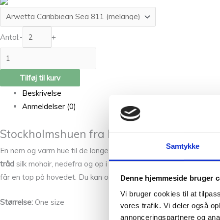
Antal:
-
+
Tilføj til kurv
Beskrivelse
Anmeldelser (0)
Stockholmshuen fra PetiteKnit m. garn
Samtykke
En nem og varm hue til de lange og kolde vintermåneder. Stockho
tråd
silk mohair, nedefra og op i rib. For at opnå en pæn tæt rib
får en top på hovedet. Du kan også købe Stockholmshuen i
Sund
Denne hjemmeside bruger c
Vi bruger cookies til at tilpas
Størrelse:
One size
vores trafik. Vi deler også 
annonceringspartnere og anal