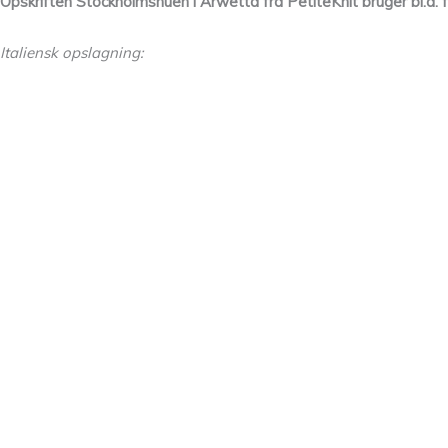
Opskriften Stockholmshuen i Arwetta fra PetiteKnit bruger bl.a. f
Italiensk opslagning: