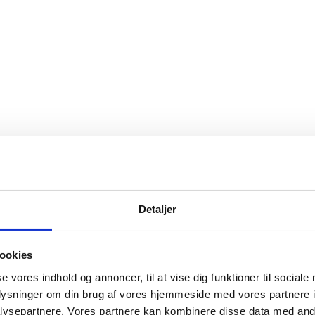
Detaljer
lmshuen er en tyk og varm hue, der er inspireret af modebilledet
 i brug, justeres huens størrelse med en indvendig elastik. Dette
ay
,
Tynn Silk Mohair
og
Tilia
.
ookies
se vores indhold og annoncer, til at vise dig funktioner til sociale
oplysninger om din brug af vores hjemmeside med vores partnere i
ysepartnere. Vores partnere kan kombinere disse data med andr