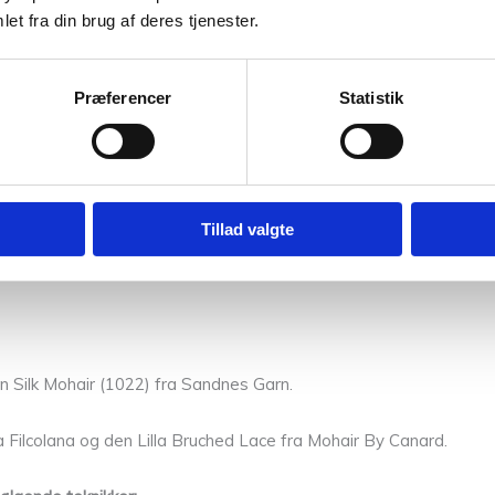
et fra din brug af deres tjenester.
m = 10 x 10 cm
Præferencer
Statistik
find dine pinde
her
rwetta fra Filcolana (50 g = 210 m)
sammen med
25 g Tynn Sil
Tillad valgte
n Silk Mohair (1022) fra Sandnes Garn.
a Filcolana og den Lilla Bruched Lace fra Mohair By Canard.