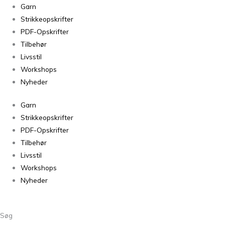
LET
Garn
OG
Strikkeopskrifter
FIN
PDF-Opskrifter
Bluse
Tilbehør
med
Livsstil
“vingeærmer”
Workshops
-
Nyheder
PDF-
Garn
Opskrift
Strikkeopskrifter
antal
PDF-Opskrifter
Tilbehør
Livsstil
Workshops
Nyheder
Søg