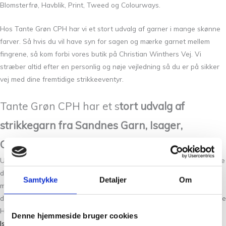
Blomsterfrø, Havblik, Print, Tweed og Colourways.
Hos Tante Grøn CPH har vi et stort udvalg af garner i mange skønne
farver. Så hvis du vil have syn for sagen og mærke garnet mellem
fingrene, så kom forbi vores butik på Christian Winthers Vej. Vi
stræber altid efter en personlig og nøje vejledning så du er på sikker
vej med dine fremtidige strikkeeventyr.
Tante Grøn CPH har et s
tort udvalg af
strikkegarn fra Sandnes Garn, Isager,
CaMaRose og Filcolana m. fl.
Ud over egen design, har vi et stort udvalg af strikkegarner fra mange
danske og nordiske designere. Vi sørger også for at være opdateret
Samtykke
Detaljer
Om
med tidens designere og deres strikkeopskrifter, så vi har meget af
det garn, de strikker i. Vi følger blandt andet med hos: PetiteKnit, Stine
Hoelgaard og Regitze Lautzen, som er glade for
Silk Mohair fra
Denne hjemmeside bruger cookies
Isager
,
Sunday fra Sandnes Garn
,
Arwetta
og
Tilia
fra Filcolana