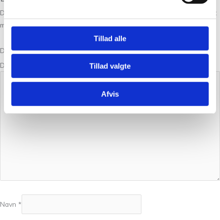
Din e-mailadresse vil ikke blive publiceret.
Krævede felter er markeret
med
*
Tillad alle
Din bedømmelse
Din anmeldelse
*
Tillad valgte
Afvis
Navn
*