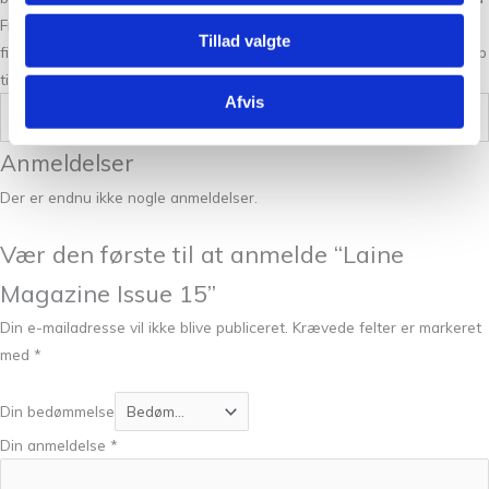
Frederiksberg. Det er et sted, hvor du finder nye produkter, du ikke
Tillad valgte
finder andre steder og kan få gode råd og strik om hækling eller hjælp
til dit næste strikkeprojekt.
Afvis
Vægt
0,5 kg
Anmeldelser
Der er endnu ikke nogle anmeldelser.
Vær den første til at anmelde “Laine
Magazine Issue 15”
Din e-mailadresse vil ikke blive publiceret.
Krævede felter er markeret
med
*
Din bedømmelse
Din anmeldelse
*