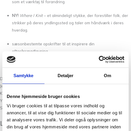
som et værktøj til forandring.
NY!
Where I Knit
– et almindeligt stykke, der forestiller folk, der
strikker på deres yndlingssted og taler om håndværk i deres
hverdag.
sæsonbestemte opskrifter til at inspirere din
efterårsmadlavning
boganmeldelser.
Samtykke
Detaljer
Om
Designere med i dette nummer:
Jenny Ansah, Jennifer Brou, Weichien Chan (også kendt som Petite
Knitter), Štěpánka Drchalová, Meiju KP, Bernice Lim (også kendt som
Denne hjemmeside bruger cookies
Yamagara), Hanna Maciejewska, Terri Maue, Olga Putano, Florence
Vi bruger cookies til at tilpasse vores indhold og
Spurling og Yiğitcan Vatansever.
annoncer, til at vise dig funktioner til sociale medier og til
at analysere vores trafik. Vi deler også oplysninger om
Lidt om Tante Grøn CPH
din brug af vores hjemmeside med vores partnere inden