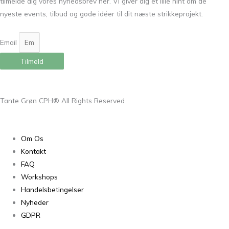
tilmelde dig vores nyhedsbrev her. Vi giver dig et lille hint om de
nyeste events, tilbud og gode idéer til dit næste strikkeprojekt.
Email
Tilmeld
Tante Grøn CPH® All Rights Reserved
Om Os
Kontakt
FAQ
Workshops
Handelsbetingelser
Nyheder
GDPR