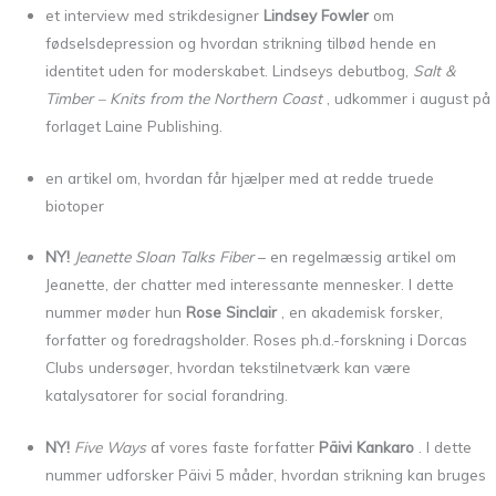
et interview med strikdesigner
Lindsey Fowler
om
fødselsdepression og hvordan strikning tilbød hende en
identitet uden for moderskabet. Lindseys debutbog,
Salt &
Timber – Knits from the Northern Coast
, udkommer i august på
forlaget Laine Publishing.
en artikel om, hvordan får hjælper med at redde truede
biotoper
NY!
Jeanette Sloan Talks Fiber
– en regelmæssig artikel om
Jeanette, der chatter med interessante mennesker. I dette
nummer møder hun
Rose Sinclair
, en akademisk forsker,
forfatter og foredragsholder. Roses ph.d.-forskning i Dorcas
Clubs undersøger, hvordan tekstilnetværk kan være
katalysatorer for social forandring.
NY!
Five Ways
af vores faste forfatter
Päivi Kankaro
. I dette
nummer udforsker Päivi 5 måder, hvordan strikning kan bruges