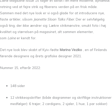
Laine Magazine Issue 15 tager et skridt i en mere moderne, dynamisk
retning ved at fejre strik og fiberens verden på en frisk måde.
Sammen med det nye look er vi også glade for at introducere nye,
faste artikler, såsom
Jeanette Sloan Talks Fiber
. Der er selvfølgelig
også ting, der ikke ændrer sig: Lækre strikmønstre, smukt foto i høj
kvalitet og størrelsen på magasinet, alt sammen elementer,
som
Laine
er kendt for.
Det nye look blev skabt af Kyiv-fødte
Marina Veziko
, en af ​​Finlands
førende designere og årets grafiske designer 2021.
Nummer 15, efterår 2022:
148 sider
12 strikkeopskrifter (både diagrammer og skriftlige instruktioner
medfølger): 6 trøjer, 2 cardigans, 2 sjaler, 1 hue, 1 par sokker)