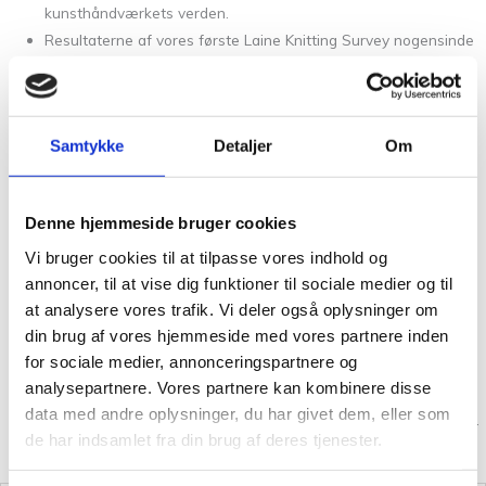
kunsthåndværkets verden.
Resultaterne af vores første Laine Knitting Survey nogensinde
med 4.433 svar fra strikkere fra hele verden.
Læs, hvordan strikning ser ud i 2020’erne, og hvordan strikkere
håber at se det udvikle sig!
Samtykke
Detaljer
Om
Jeanette Sloans Fiber Talk: En artikel om Jeanette, der chatter
med interessante mennesker. I dette nummer møder hun Maria
Zeb Benjamin fra The Wool Library, en græsrodsorgani-sation,
Denne hjemmeside bruger cookies
der hylder britisk uld.
Five Ways
af vores faste forfatter Päivi Kankaro, som
Vi bruger cookies til at tilpasse vores indhold og
annoncer, til at vise dig funktioner til sociale medier og til
udforsker, hvordan kunstig intelligens kan ændre strikning i
at analysere vores trafik. Vi deler også oplysninger om
fremtiden.
din brug af vores hjemmeside med vores partnere inden
Hvor jeg strikker: En artikel om, at strikke på deres
for sociale medier, annonceringspartnere og
yndlingssted. I dette nummer møder vi Sascha Faxe, en dansk
analysepartnere. Vores partnere kan kombinere disse
folketingsmand, der kan lide at strikke til Folketingets møder.
data med andre oplysninger, du har givet dem, eller som
Sæsonbestemte opskrifter til at inspirere din forårsmadlavning.
de har indsamlet fra din brug af deres tjenester.
Du kan læse mere om de enkelte designere her.