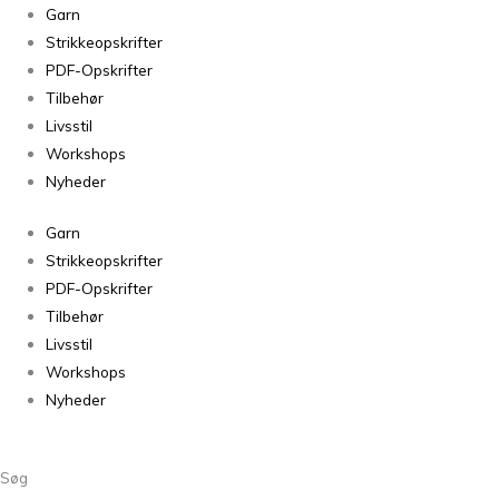
Laine
Garn
Magazine
Strikkeopskrifter
Issue
PDF-Opskrifter
20
Tilbehør
antal
Livsstil
Workshops
Nyheder
Garn
Strikkeopskrifter
PDF-Opskrifter
Tilbehør
Livsstil
Workshops
Nyheder
Søg