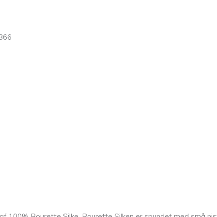
 366
t af 100% Bourette Silke. Bourette Silken er spundet med små nist