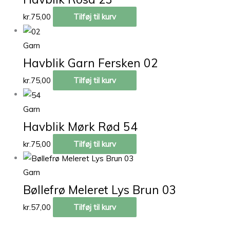
kr.
75,00
Tilføj til kurv
Garn
Havblik Garn Fersken 02
kr.
75,00
Tilføj til kurv
Garn
Havblik Mørk Rød 54
kr.
75,00
Tilføj til kurv
Garn
Bøllefrø Meleret Lys Brun 03
kr.
57,00
Tilføj til kurv