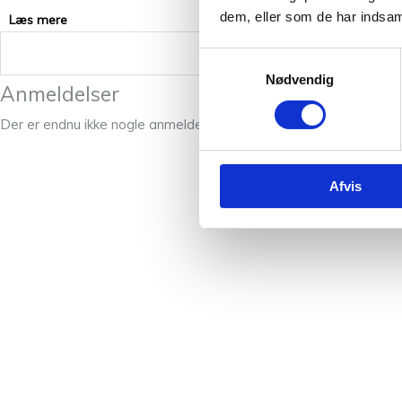
dem, eller som de har indsaml
Læs mere
Vægt
Samtykkevalg
Nødvendig
Anmeldelser
Der er endnu ikke nogle anmeldelser.
Afvis