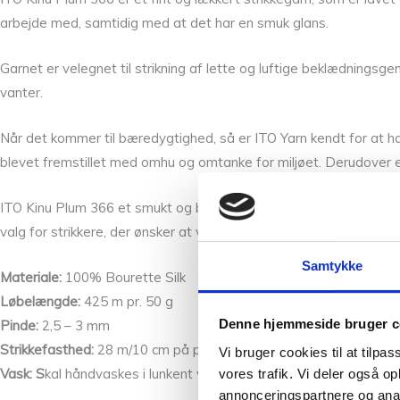
arbejde med, samtidig med at det har en smuk glans.
Garnet er velegnet til strikning af lette og luftige beklædningsgen
vanter.
Når det kommer til bæredygtighed, så er ITO Yarn kendt for at ha
blevet fremstillet med omhu og omtanke for miljøet. Derudover er
ITO Kinu Plum 366 et smukt og blødt garn, der egner sig til en lang
valg for strikkere, der ønsker at være mere bæredygtige i deres v
Samtykke
Materiale:
100% Bourette Silk
Løbelængde:
425 m pr. 50 g
Denne hjemmeside bruger c
Pinde:
2,5 – 3 mm
Strikkefasthed:
28 m/10 cm på p. 2 – 3 mm. med en tråd. Med to 
Vi bruger cookies til at tilpas
Vask: S
kal håndvaskes i lunkent vand.
vores trafik. Vi deler også 
annonceringspartnere og anal