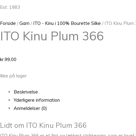
Est. 1983
Forside
/
Garn
/
ITO - Kinu i 100% Bourette Silke
/ ITO Kinu Plum
ITO Kinu Plum 366
kr.
99,00
Ikke på lager
Beskrivelse
Yderligere information
Anmeldelser (0)
Lidt om ITO Kinu Plum 366
ITO Kinu Plum 366 er et fint og lækkert strikkegarn, som er lave