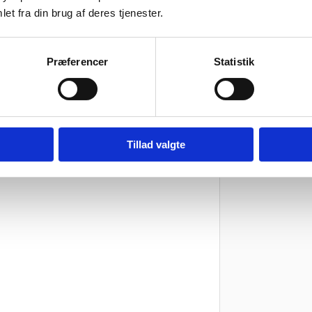
et fra din brug af deres tjenester.
0,05 kg
Præferencer
Statistik
Vær den før
Din e-mailadresse vi
Din bedømmelse
Tillad valgte
Din anmeldelse
*