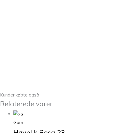
Kunder købte også
Relaterede varer
Garn
Havblik Rosa 23