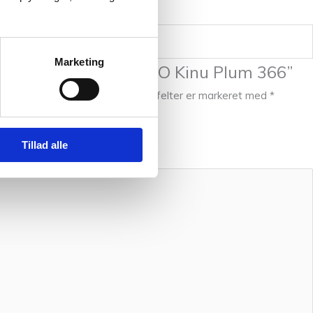
Marketing
ste til at anmelde “ITO Kinu Plum 366”
l ikke blive publiceret.
Krævede felter er markeret med
*
Tillad alle