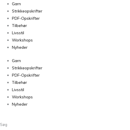
Isager
Garn
Tvinni
Strikkeopskrifter
4S
PDF-Opskrifter
-
Tilbehør
50g
Livsstil
antal
Workshops
Nyheder
Garn
Strikkeopskrifter
PDF-Opskrifter
Tilbehør
Livsstil
Workshops
Nyheder
Søg