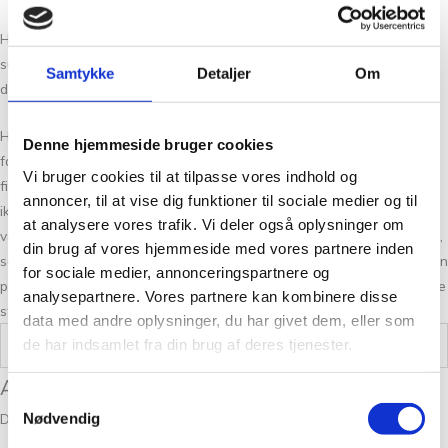
Hvis du ikke fandt den rigtige garn kvalitet har vi altid flere
substitutter at vælge imellem. Det kan være svært at vælge netop
Samtykke
Detaljer
Om
den rigtige farve, så tag dig god tid og spørg os endelig til råds.
Hos Tante Grøn CPH har vi et stort udvalg af garner i mange skønne
Denne hjemmeside bruger cookies
farver. Så hvis du vil have syn for sagen og mærke garnet mellem
Vi bruger cookies til at tilpasse vores indhold og
fingrene, så kom forbi vores butik på Christian Winthers Vej. Hvis du
annoncer, til at vise dig funktioner til sociale medier og til
ikke fandt den rigtige garn kvalitet har vi altid flere substituter at
at analysere vores trafik. Vi deler også oplysninger om
vælge i mellem. Det kan være svært at vælge netop den rigtige farve,
din brug af vores hjemmeside med vores partnere inden
så tag dig god tid og spørg os endelig til råds. Vi stræber altid efter en
for sociale medier, annonceringspartnere og
personlig og nøje vejledning så du er på sikker vej med dine fremtidige
analysepartnere. Vores partnere kan kombinere disse
strikkeeventyr.
data med andre oplysninger, du har givet dem, eller som
de har indsamlet fra din brug af deres tjenester.
Vægt
0,05 kg
Anmeldelser
Samtykkevalg
Der er endnu ikke nogle anmeldelser.
Nødvendig