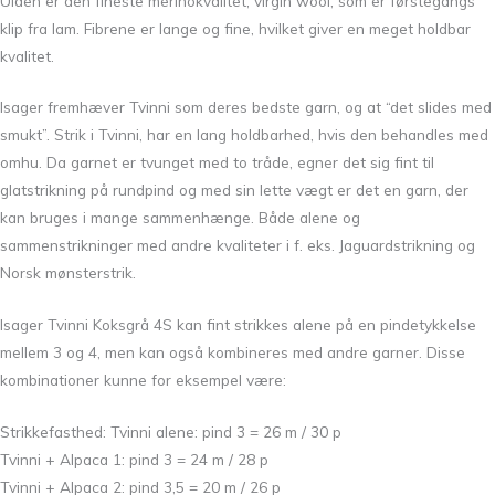
Ulden er den fineste merinokvalitet, virgin wool, som er førstegangs
klip fra lam. Fibrene er lange og fine, hvilket giver en meget holdbar
kvalitet.
Isager fremhæver Tvinni som deres bedste garn, og at “det slides med
smukt”. Strik i Tvinni, har en lang holdbarhed, hvis den behandles med
omhu. Da garnet er tvunget med to tråde, egner det sig fint til
glatstrikning på rundpind og med sin lette vægt er det en garn, der
kan bruges i mange sammenhænge. Både alene og
sammenstrikninger med andre kvaliteter i f. eks. Jaguardstrikning og
Norsk mønsterstrik.
Isager Tvinni Koksgrå 4S kan fint strikkes alene på en pindetykkelse
mellem 3 og 4, men kan også kombineres med andre garner. Disse
kombinationer kunne for eksempel være:
Strikkefasthed:
Tvinni alene: pind 3 = 26 m / 30 p
Tvinni + Alpaca 1: pind 3 = 24 m / 28 p
Tvinni + Alpaca 2: pind 3,5 = 20 m / 26 p