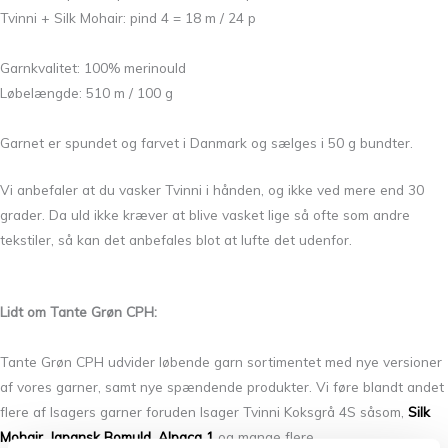
Tvinni + Silk Mohair: pind 4 = 18 m / 24 p
Garnkvalitet: 100% merinould
Løbelængde: 510 m / 100 g
Garnet er spundet og farvet i Danmark og sælges i 50 g bundter.
Vi anbefaler at du vasker Tvinni i hånden, og ikke ved mere end 30
grader. Da uld ikke kræver at blive vasket lige så ofte som andre
tekstiler, så kan det anbefales blot at lufte det udenfor.
Lidt om Tante Grøn CPH:
Tante Grøn CPH udvider løbende garn sortimentet med nye versioner
af vores garner, samt nye spændende produkter. Vi føre blandt andet
flere af Isagers garner foruden Isager Tvinni Koksgrå 4S såsom,
Silk
Mohair
,
Japansk Bomuld
,
Alpaca 1
og mange flere.