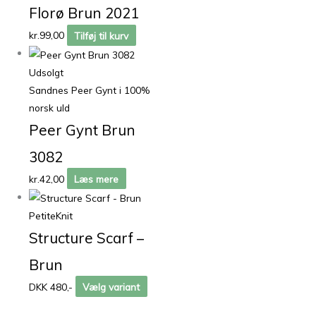
Florø Brun 2021
kr.
99,00
Tilføj til kurv
Udsolgt
Sandnes Peer Gynt i 100%
norsk uld
Peer Gynt Brun
3082
kr.
42,00
Læs mere
PetiteKnit
Structure Scarf –
Brun
DKK 480,-
Vælg variant