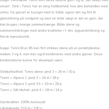
smukt”. Strik i Tvinni, har en lang holdbarhed, hvis den behandles med
omhu. Da garnet er tvunget med to tråde, egner det sig fint til
glatstrikning på rundpind og med sin lette vægt er det en garn, der
kan bruges i mange sammenhænge. Både alene og
sammenstrikninger med andre kvaliteter i f. eks. Jaguardstrikning og
Norsk mønsterstrik.
Isager Tvinni Brun 8S kan fint strikkes alene på en pindetykkelse
mellem 3 og 4, men kan også kombineres med andre garner. Disse
kombinationer kunne for eksempel være:
Strikkefasthed:
Tvinni alene: pind 3 = 26 m / 30 p
Tvinni + Alpaca 1: pind 3 = 24 m / 28 p
Tvinni + Alpaca 2: pind 3,5 = 20 m / 26 p
Tvinni + Silk Mohair: pind 4 = 18 m / 24 p
Garnkvalitet: 100% merinould
Løbelængde: 510 m / 100 g