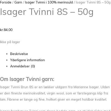
Forside
/
Garn
/
Isager Tvinni i 100% merinould
/ Isager Tvinni 8S – 50g
Isager Tvinni 8S – 50g
kr.
84,00
Ikke på lager
Beskrivelse
Yderligere information
Anmeldelser (0)
Om Isager Tvinni garn:
Isager Tvinni Brun 8S er en lækker uldgarn fra Marianne Isager. Ulden
er den fineste merinokvalitet, virgin wool, som er førstegangs klip fra
lam. Fibrene er lange og fine, hvilket giver en meget holdbar kvalitet.
Isager fremhæver Tvinni som deres bedste garn, og at “det slides med