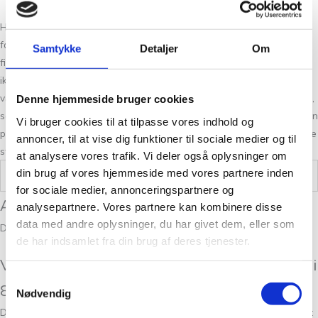
Hos Tante Grøn CPH har vi et stort udvalg af garner i mange skønne
farver. Så hvis du vil have syn for sagen og mærke garnet mellem
Samtykke
Detaljer
Om
fingrene, så kom forbi vores butik på Christian Winthers Vej. Hvis du
ikke fandt den rigtige garn kvalitet har vi altid flere substituter at
vælge i mellem. Det kan være svært at vælge netop den rigtige farve,
Denne hjemmeside bruger cookies
så tag dig god tid og spørg os endelig til råds. Vi stræber altid efter en
Vi bruger cookies til at tilpasse vores indhold og
personlig og nøje vejledning så du er på sikker vej med dine fremtidige
annoncer, til at vise dig funktioner til sociale medier og til
strikkeeventyr.
at analysere vores trafik. Vi deler også oplysninger om
din brug af vores hjemmeside med vores partnere inden
Vægt
0,05 kg
for sociale medier, annonceringspartnere og
Anmeldelser
analysepartnere. Vores partnere kan kombinere disse
data med andre oplysninger, du har givet dem, eller som
Der er endnu ikke nogle anmeldelser.
de har indsamlet fra din brug af deres tjenester.
Vær den første til at anmelde “Isager Tvinni
Samtykkevalg
8S – 50g”
Nødvendig
Din e-mailadresse vil ikke blive publiceret.
Krævede felter er markeret