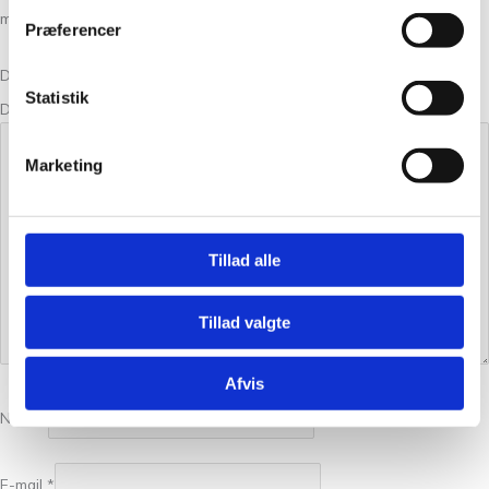
med
*
Præferencer
Din bedømmelse
Statistik
Din anmeldelse
*
Marketing
Tillad alle
Tillad valgte
Afvis
Navn
*
E-mail
*