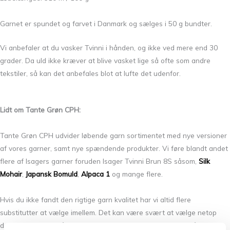
Garnet er spundet og farvet i Danmark og sælges i 50 g bundter.
Vi anbefaler at du vasker Tvinni i hånden, og ikke ved mere end 30
grader. Da uld ikke kræver at blive vasket lige så ofte som andre
tekstiler, så kan det anbefales blot at lufte det udenfor.
Lidt om Tante Grøn CPH:
Tante Grøn CPH udvider løbende garn sortimentet med nye versioner
af vores garner, samt nye spændende produkter. Vi føre blandt andet
flere af Isagers garner foruden Isager Tvinni Brun 8S såsom,
Silk
Mohair
,
Japansk Bomuld
,
Alpaca 1
og mange flere.
Hvis du ikke fandt den rigtige garn kvalitet har vi altid flere
substitutter at vælge imellem. Det kan være svært at vælge netop
den rigtige farve, så tag dig god tid og spørg os endelig til råds.