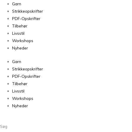
Cardiff
Garn
Cashmere
Strikkeopskrifter
Brushlight
PDF-Opskrifter
Zar
Tilbehør
132
Livsstil
antal
Workshops
Nyheder
Garn
Strikkeopskrifter
PDF-Opskrifter
Tilbehør
Livsstil
Workshops
Nyheder
Søg