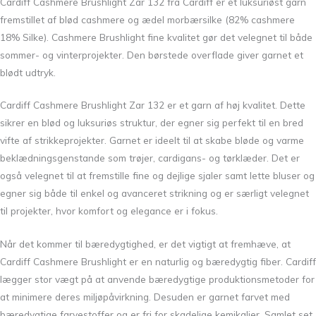
Cardiff Cashmere Brushlight Zar 132 fra Cardiff er et luksuriøst garn
fremstillet af blød cashmere og ædel morbærsilke (82% cashmere
18% Silke). Cashmere Brushlight fine kvalitet gør det velegnet til både
sommer- og vinterprojekter. Den børstede overflade giver garnet et
blødt udtryk.
Cardiff Cashmere Brushlight Zar 132 er et garn af høj kvalitet. Dette
sikrer en blød og luksuriøs struktur, der egner sig perfekt til en bred
vifte af strikkeprojekter. Garnet er ideelt til at skabe bløde og varme
beklædningsgenstande som trøjer, cardigans- og tørklæder. Det er
også velegnet til at fremstille fine og dejlige sjaler samt lette bluser og
egner sig både til enkel og avanceret strikning og er særligt velegnet
til projekter, hvor komfort og elegance er i fokus.
Når det kommer til bæredygtighed, er det vigtigt at fremhæve, at
Cardiff Cashmere Brushlight er en naturlig og bæredygtig fiber. Cardiff
lægger stor vægt på at anvende bæredygtige produktionsmetoder for
at minimere deres miljøpåvirkning. Desuden er garnet farvet med
bæredygtige farvestoffer og er fri for skadelige kemikalier. Samlet set