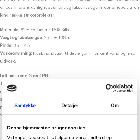
er Cashmere Brushlight et smukt og luksuriøst garn, der er ideelt til en
lang række strikkeprojekter.
Materiale:
82% cashmere 18% Silke
Vægt og løbelængde:
25 g ± 138 m
Pinde:
3,5 – 4,5
Vaskeanvisning:
Husk håndvask til dette garn i lunkent vand og med
uldvask.
Lidt om Tante Grøn CPH:
Tante Grøn CPH byder på et omfattende udvalg af garn i et væld af
dejlige farver. Ønsker du at opleve garnets kvalitet med egne hænder,
så besøg vores butik på Christian Winthers Vej. Vi garanterer altid
Samtykke
Detaljer
Om
personlig og grundig vejledning, så du kan føle dig tryg på din
strikkefærd.
Denne hjemmeside bruger cookies
Vi bruger cookies til at tilpasse vores indhold og