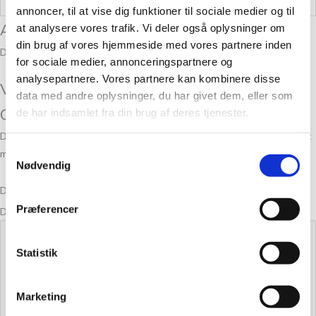
Vægt
0,025 kg
annoncer, til at vise dig funktioner til sociale medier og til
Anmeldelser
at analysere vores trafik. Vi deler også oplysninger om
din brug af vores hjemmeside med vores partnere inden
Der er endnu ikke nogle anmeldelser.
for sociale medier, annonceringspartnere og
analysepartnere. Vores partnere kan kombinere disse
Vær den første til at anmelde “Cardiff
data med andre oplysninger, du har givet dem, eller som
Cashmere Brushlight Zar 132”
de har indsamlet fra din brug af deres tjenester.
Din e-mailadresse vil ikke blive publiceret.
Krævede felter er markeret
Samtykkevalg
med
*
Nødvendig
Din bedømmelse
Præferencer
Din anmeldelse
*
Statistik
Marketing