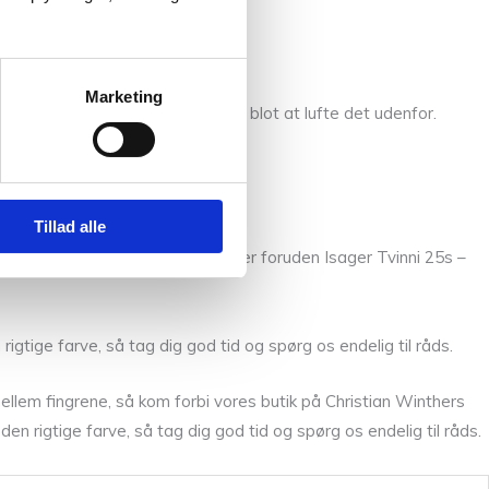
Marketing
 tekstiler, så kan det anbefales blot at lufte det udenfor.
Tillad alle
dt andet flere af Isagers garner foruden Isager Tvinni 25s –
rigtige farve, så tag dig god tid og spørg os endelig til råds.
llem fingrene, så kom forbi vores butik på Christian Winthers
den rigtige farve, så tag dig god tid og spørg os endelig til råds.