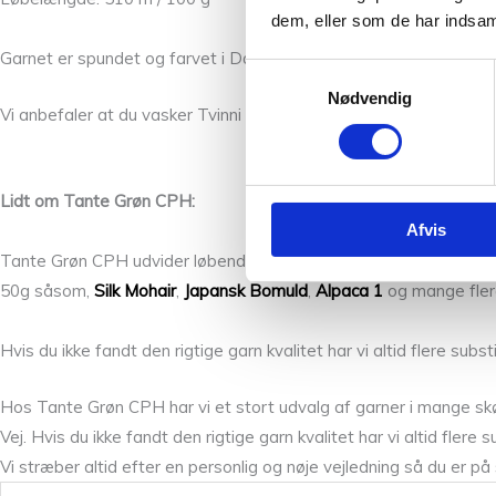
dem, eller som de har indsaml
Garnet er spundet og farvet i Danmark og sælges i 50 g bundter
Samtykkevalg
Nødvendig
Vi anbefaler at du vasker Tvinni i hånden, og ikke ved mere end 30
Lidt om Tante Grøn CPH:
Afvis
Tante Grøn CPH udvider løbende garn sortimentet med nye versio
50g såsom,
Silk Mohair
,
Japansk Bomuld
,
Alpaca 1
og mange fler
Hvis du ikke fandt den rigtige garn kvalitet har vi altid flere su
Hos Tante Grøn CPH har vi et stort udvalg af garner i mange skø
Vej. Hvis du ikke fandt den rigtige garn kvalitet har vi altid fler
Vi stræber altid efter en personlig og nøje vejledning så du er på