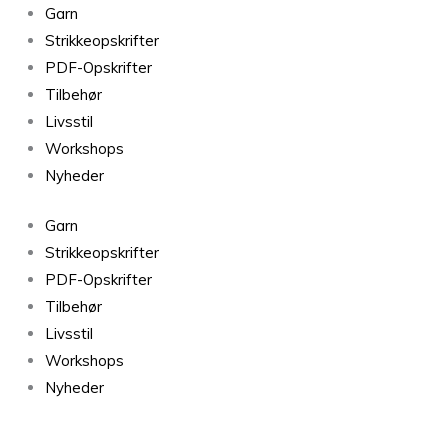
Isager
Garn
Tvinni
Strikkeopskrifter
25s
PDF-Opskrifter
-
Tilbehør
50g
Livsstil
antal
Workshops
Nyheder
Garn
Strikkeopskrifter
PDF-Opskrifter
Tilbehør
Livsstil
Workshops
Nyheder