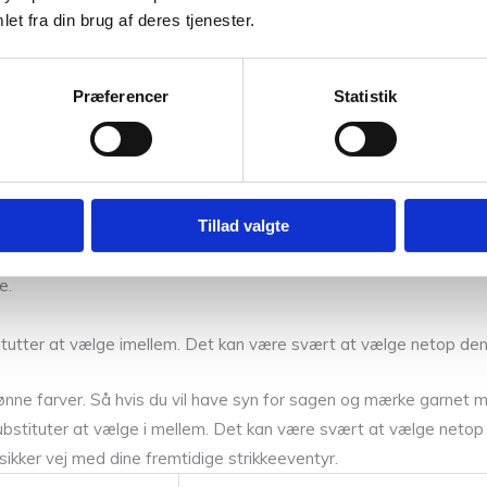
et fra din brug af deres tjenester.
.
Præferencer
Statistik
 grader. Da uld ikke kræver at blive vasket lige så ofte som andre
Tillad valgte
ner af vores garner, samt nye spændende produkter. Vi føre blan
e.
bstitutter at vælge imellem. Det kan være svært at vælge netop den 
nne farver. Så hvis du vil have syn for sagen og mærke garnet me
e substituter at vælge i mellem. Det kan være svært at vælge netop 
 sikker vej med dine fremtidige strikkeeventyr.