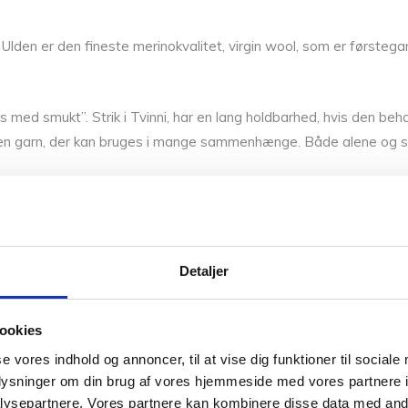
Ulden er den fineste merinokvalitet, virgin wool, som er førstegan
s med smukt”. Strik i Tvinni, har en lang holdbarhed, hvis den b
det en garn, der kan bruges i mange sammenhænge. Både alene og sa
kelse mellem 3 og 4, men kan også kombineres med andre garner. 
Detaljer
ookies
se vores indhold og annoncer, til at vise dig funktioner til sociale
oplysninger om din brug af vores hjemmeside med vores partnere i
ysepartnere. Vores partnere kan kombinere disse data med andr