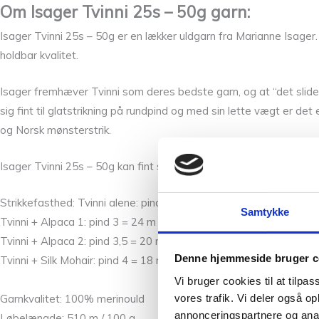
Om Isager Tvinni 25s – 50g garn:
Isager Tvinni 25s – 50g er en lækker uldgarn fra Marianne Isager. 
holdbar kvalitet.
Isager fremhæver Tvinni som deres bedste garn, og at “det slide
sig fint til glatstrikning på rundpind og med sin lette vægt er 
og Norsk mønsterstrik.
Isager Tvinni 25s – 50g kan fint strikkes alene på en pindetyk
Strikkefasthed:
Tvinni alene: pind 3 = 26 m / 30 p
Samtykke
Tvinni + Alpaca 1: pind 3 = 24 m / 28 p
Tvinni + Alpaca 2: pind 3,5 = 20 m / 26 p
Denne hjemmeside bruger c
Tvinni + Silk Mohair: pind 4 = 18 m / 24 p
Vi bruger cookies til at tilpas
vores trafik. Vi deler også 
Garnkvalitet: 100% merinould
annonceringspartnere og anal
Løbelængde: 510 m / 100 g