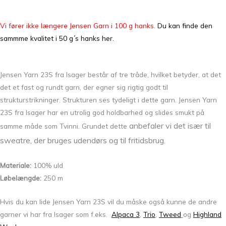
Vi fører ikke længere Jensen Garn i 100 g hanks.
Du kan finde den
sammme kvalitet i 50 g´s hanks her.
Jensen Yarn 23S fra Isager består af tre tråde, hvilket betyder, at det
det et fast og rundt garn, der egner sig rigtig godt til
strukturstrikninger. Strukturen ses tydeligt i dette garn. Jensen Yarn
23S fra Isager har en utrolig god holdbarhed og slides smukt på
anbefaler vi det især til
samme måde som Tvinni. Grundet dette
sweatre, der bruges udendørs og til fritidsbrug.
Materiale:
100% uld
Løbelængde:
250 m
Hvis du kan lide Jensen Yarn 23S vil du måske også kunne de andre
garner vi har fra Isager som f.eks.
Alpaca 3
,
Trio
,
Tweed
og
Highland