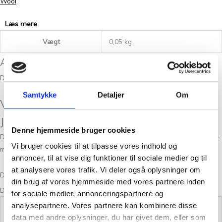
Wool
.
Læs mere
Vægt
0,05 kg
Anmeldelser
Der er endnu ikke nogle anmeldelser.
Samtykke
Detaljer
Om
Vær den første til at anmelde “Isager
Jensen Yarn 23S – 100g”
Denne hjemmeside bruger cookies
Din e-mailadresse vil ikke blive publiceret.
Krævede felter er markeret
Vi bruger cookies til at tilpasse vores indhold og
med
*
annoncer, til at vise dig funktioner til sociale medier og til
at analysere vores trafik. Vi deler også oplysninger om
Din bedømmelse
din brug af vores hjemmeside med vores partnere inden
Din anmeldelse
*
for sociale medier, annonceringspartnere og
analysepartnere. Vores partnere kan kombinere disse
data med andre oplysninger, du har givet dem, eller som