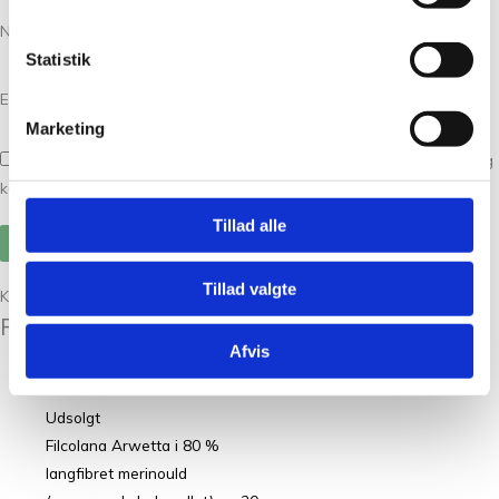
Navn
*
Statistik
E-mail
*
Marketing
Gem mit navn, mail og websted i denne browser til næste gang jeg
kommenterer.
Tillad alle
Tillad valgte
Kunder købte også
Relaterede varer
Afvis
Udsolgt
Filcolana Arwetta i 80 %
langfibret merinould