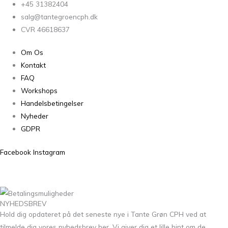
+45 31382404
salg@tantegroencph.dk
CVR 46618637
Om Os
Kontakt
FAQ
Workshops
Handelsbetingelser
Nyheder
GDPR
Facebook
Instagram
NYHEDSBREV
Hold dig opdateret på det seneste nye i Tante Grøn CPH ved at
tilmelde dig vores nyhedsbrev her. Vi giver dig et lille hint om de