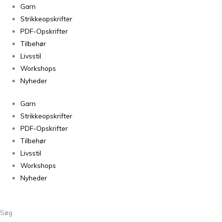
Håndværksgarn
Garn
Hvid
Strikkeopskrifter
01
PDF-Opskrifter
antal
Tilbehør
Livsstil
Workshops
Nyheder
Garn
Strikkeopskrifter
PDF-Opskrifter
Tilbehør
Livsstil
Workshops
Nyheder
Søg