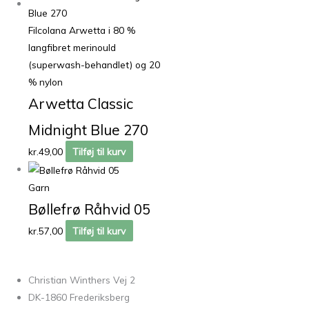
Filcolana Arwetta i 80 %
langfibret merinould
(superwash-behandlet) og 20
% nylon
Arwetta Classic
Midnight Blue 270
kr.
49,00
Tilføj til kurv
Garn
Bøllefrø Råhvid 05
kr.
57,00
Tilføj til kurv
Christian Winthers Vej 2
DK-1860 Frederiksberg