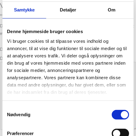
Vær den første til at anmelde
Samtykke
Detaljer
Om
“Håndværksgarn Hvid 01”
Din e-mailadresse vil ikke blive publiceret.
Krævede felter er markeret
Denne hjemmeside bruger cookies
med
*
Vi bruger cookies til at tilpasse vores indhold og
annoncer, til at vise dig funktioner til sociale medier og til
Din bedømmelse
at analysere vores trafik. Vi deler også oplysninger om
Din anmeldelse
*
din brug af vores hjemmeside med vores partnere inden
for sociale medier, annonceringspartnere og
analysepartnere. Vores partnere kan kombinere disse
data med andre oplysninger, du har givet dem, eller som
de har indsamlet fra din brug af deres tjenester.
Samtykkevalg
Nødvendig
Præferencer