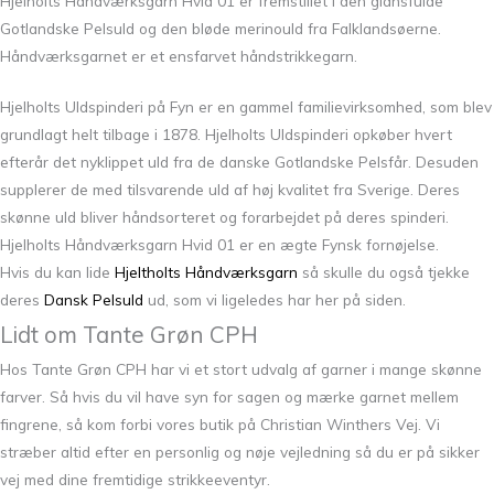
Hjelholts Håndværksgarn Hvid 01 er fremstillet i den glansfulde
Gotlandske Pelsuld og den bløde merinould fra Falklandsøerne.
Håndværksgarnet er et ensfarvet håndstrikkegarn.
Hjelholts Uldspinderi på Fyn er en gammel familievirksomhed, som blev
grundlagt helt tilbage i 1878. Hjelholts Uldspinderi opkøber hvert
efterår det nyklippet uld fra de danske Gotlandske Pelsfår. Desuden
supplerer de med tilsvarende uld af høj kvalitet fra Sverige. Deres
skønne uld bliver håndsorteret og forarbejdet på deres spinderi.
Hjelholts Håndværksgarn Hvid 01 er en ægte Fynsk fornøjelse.
Hvis du kan lide
Hjeltholts Håndværksgarn
så skulle du også tjekke
deres
Dansk Pelsuld
ud, som vi ligeledes har her på siden.
Lidt om Tante Grøn CPH
Hos Tante Grøn CPH har vi et stort udvalg af garner i mange skønne
farver. Så hvis du vil have syn for sagen og mærke garnet mellem
fingrene, så kom forbi vores butik på Christian Winthers Vej. Vi
stræber altid efter en personlig og nøje vejledning så du er på sikker
vej med dine fremtidige strikkeeventyr.