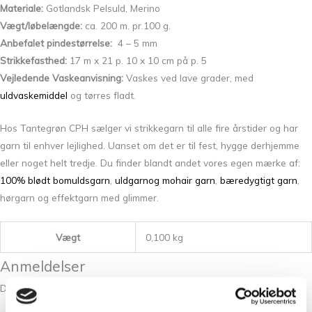
Materiale:
Gotlandsk Pelsuld, Merino
Vægt/løbelængde:
ca. 200 m. pr.100 g.
Anbefalet pindestørrelse:
4 – 5 mm
Strikkefasthed:
17 m x 21 p. 10 x 10 cm på p. 5
Vejledende Vaskeanvisning:
Vaskes ved lave grader, med
uldvaskemiddel
og tørres fladt.
Hos Tantegrøn CPH sælger vi strikkegarn til alle fire årstider og har
garn til enhver lejlighed. Uanset om det er til fest, hygge derhjemme
eller noget helt tredje. Du finder blandt andet vores egen mærke af:
100% blødt bomuldsgarn
,
uldgarn
og mohair garn
,
bæredygtigt garn
,
hørgarn og effektgarn med glimmer.
Vægt
0,100 kg
Anmeldelser
Der er endnu ikke nogle anmeldelser.