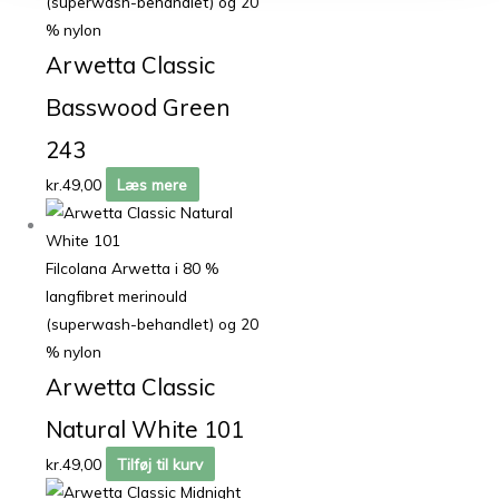
(superwash-behandlet) og 20
% nylon
Arwetta Classic
Basswood Green
243
kr.
49,00
Læs mere
Filcolana Arwetta i 80 %
langfibret merinould
(superwash-behandlet) og 20
% nylon
Arwetta Classic
Natural White 101
kr.
49,00
Tilføj til kurv