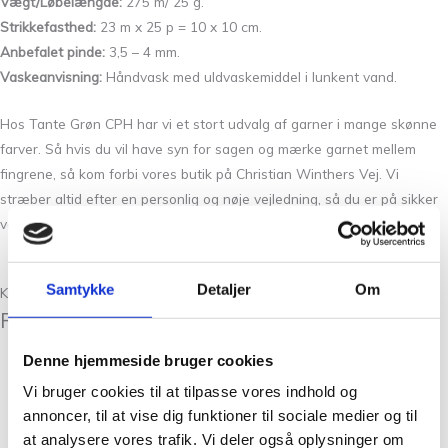
Vægt/Løbelængde:
275 m/ 25 g.
Strikkefasthed:
23 m x 25 p = 10 x 10 cm.
Anbefalet pinde:
3,5 – 4 mm.
Vaskeanvisning:
Håndvask med uldvaskemiddel i lunkent vand.
Hos Tante Grøn CPH har vi et stort udvalg af garner i mange skønne
farver. Så hvis du vil have syn for sagen og mærke garnet mellem
fingrene, så kom forbi vores butik på Christian Winthers Vej. Vi
stræber altid efter en personlig og nøje vejledning, så du er på sikker
vej med dine fremtidige strikkeeventyr.
Læs mere
Samtykke
Detaljer
Om
Kunder købte også
Relaterede varer
Denne hjemmeside bruger cookies
Garn
Vi bruger cookies til at tilpasse vores indhold og
Havblik Kanel 06
annoncer, til at vise dig funktioner til sociale medier og til
at analysere vores trafik. Vi deler også oplysninger om
kr.
75,00
Tilføj til kurv