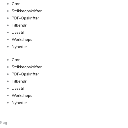
Florø
Garn
Marine
Strikkeopskrifter
0469
PDF-Opskrifter
antal
Tilbehør
Livsstil
Workshops
Nyheder
Garn
Strikkeopskrifter
PDF-Opskrifter
Tilbehør
Livsstil
Workshops
Nyheder
Søg