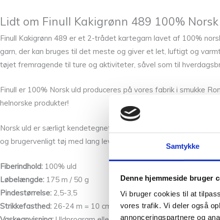
Lidt om Finull Kakigrønn 489 100% Norsk
Finull Kakigrønn 489 er et 2-trådet kartegarn lavet af 100% norsk
garn, der kan bruges til det meste og giver et let, luftigt og varmt
tøjet fremragende til ture og aktiviteter, såvel som til hverdagsb
Finull er 100% Norsk uld produceres på vores fabrik i smukke Roms
helnorske produkter!
Norsk uld er særligt kendetegnet ved god slidstyrke, spændstighed
og brugervenligt tøj med lang levetid.
Samtykke
Fiberindhold:
100% uld
Denne hjemmeside bruger c
Løbelængde:
175 m / 50 g
Pindestørrelse:
2,5-3,5
Vi bruger cookies til at tilpas
vores trafik. Vi deler også 
Strikkefasthed:
26-24 m = 10 cm
annonceringspartnere og anal
Vaskeanvisning:
Uldprogram eller håndvask.