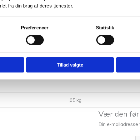
et fra din brug af deres tjenester.
Præferencer
Statistik
er primært spændstighed og elasticitet. Vi spinder det som kartet g
 holdbare.
duktionen af norsk uld overgår sædvanlig bæredygtighedstankegan
ANS LABEL.
Tillad valgte
,05 kg
Vær den førs
Din e-mailadresse vi