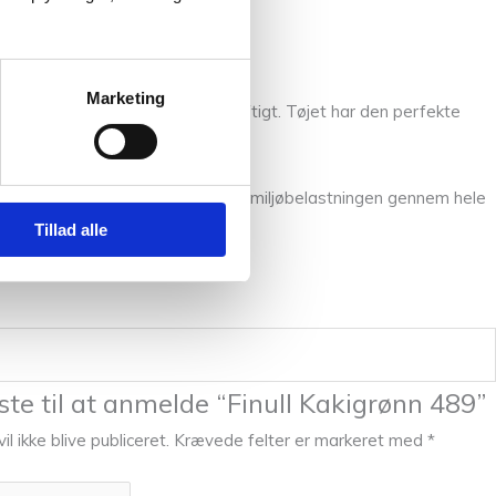
Marketing
arn, som bliver dejligt let og luftigt. Tøjet har den perfekte
g, når det kommer til at minimere miljøbelastningen gennem hele
Tillad alle
te til at anmelde “Finull Kakigrønn 489”
l ikke blive publiceret.
Krævede felter er markeret med
*