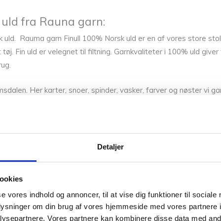
 uld fra Rauna garn:
 uld. Rauma garn Finull 100% Norsk uld er en af ​​vores store sto
 tøj. Fin uld er velegnet til filtning. Garnkvaliteter i 100% uld giv
rug.
dalen. Her karter, snoer, spinder, vasker, farver og nøster vi gar
 og elasticitet. Spundet som kartet garn giver uld den ideelle bal
Detaljer
ookies
se vores indhold og annoncer, til at vise dig funktioner til sociale
oplysninger om din brug af vores hjemmeside med vores partnere i
ysepartnere. Vores partnere kan kombinere disse data med andr