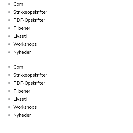
Finull
Garn
Kakigrønn
Strikkeopskrifter
489
PDF-Opskrifter
antal
Tilbehør
Livsstil
Workshops
Nyheder
Garn
Strikkeopskrifter
PDF-Opskrifter
Tilbehør
Livsstil
Workshops
Nyheder