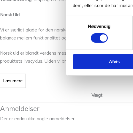
dem, eller som de har indsaml
Norsk Uld
Samtykkevalg
Nødvendig
Vi er særligt glade for den norske uld. Det, der kendetegner det, 
balance mellem funktionalitet og komfort – de er lette, varme og
Norsk uld er blandt verdens mest miljøvenlige tekstilfibre. Pro
produktets livscyklus. Ulden vi bruger i vores produktion er SW
Afvis
Læs mere
Vægt
Anmeldelser
Der er endnu ikke nogle anmeldelser.