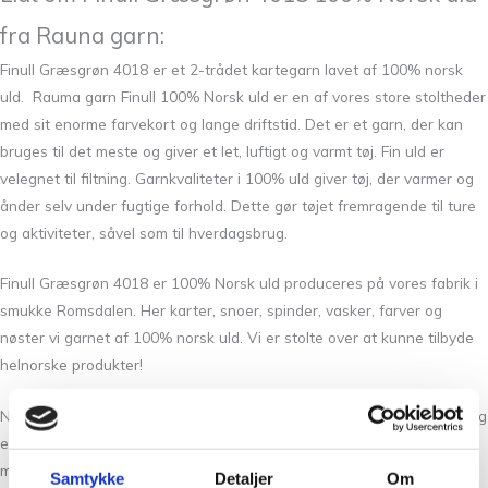
fra Rauna garn:
Finull Græsgrøn 4018 er et 2-trådet kartegarn lavet af 100% norsk
uld. Rauma garn Finull 100% Norsk uld er en af ​​vores store stoltheder
med sit enorme farvekort og lange driftstid. Det er et garn, der kan
bruges til det meste og giver et let, luftigt og varmt tøj. Fin uld er
velegnet til filtning. Garnkvaliteter i 100% uld giver tøj, der varmer og
ånder selv under fugtige forhold. Dette gør tøjet fremragende til ture
og aktiviteter, såvel som til hverdagsbrug.
Finull Græsgrøn 4018 er 100% Norsk uld produceres på vores fabrik i
smukke Romsdalen. Her karter, snoer, spinder, vasker, farver og
nøster vi garnet af 100% norsk uld. Vi er stolte over at kunne tilbyde
helnorske produkter!
Norsk uld er særligt kendetegnet ved god slidstyrke, spændstighed og
elasticitet. Spundet som kartet garn giver uld den ideelle balance
mellem funktionalitet og komfort. Resultatet er let, luftigt og
Samtykke
Detaljer
Om