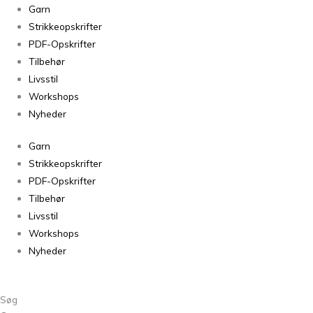
Finull
Garn
Græsgrøn
Strikkeopskrifter
4018
PDF-Opskrifter
antal
Tilbehør
Livsstil
Workshops
Nyheder
Garn
Strikkeopskrifter
PDF-Opskrifter
Tilbehør
Livsstil
Workshops
Nyheder
Søg