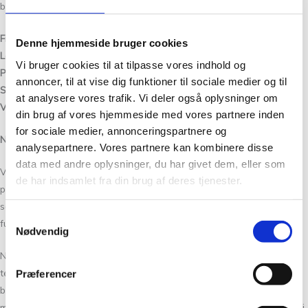
brugervenligt tøj med lang levetid.
Fiberindhold:
100% uld
Denne hjemmeside bruger cookies
Løbelængde:
175 m / 50 g
Vi bruger cookies til at tilpasse vores indhold og
Pindestørrelse:
2,5-3,5
annoncer, til at vise dig funktioner til sociale medier og til
Strikkefasthed:
26-24 m = 10 cm
at analysere vores trafik. Vi deler også oplysninger om
Vaskeanvisning:
Uldprogram eller håndvask.
din brug af vores hjemmeside med vores partnere inden
for sociale medier, annonceringspartnere og
Norsk Uld
analysepartnere. Vores partnere kan kombinere disse
data med andre oplysninger, du har givet dem, eller som
Vi er særligt glade for den norske uld. Det, der kendetegner det, er
de har indsamlet fra din brug af deres tjenester.
primært spændstighed og elasticitet. Vi spinder det som kartet garn,
som bliver dejligt let og luftigt. Tøjet har den perfekte balance mellem
Samtykkevalg
funktionalitet og komfort – de er lette, varme og holdbare.
Nødvendig
Norsk uld er blandt verdens mest miljøvenlige
tekstilfibre. Produktionen af norsk uld overgår sædvanlig
Præferencer
bæredygtighedstankegang, når det kommer til at minimere
miljøbelastningen gennem hele produktets livscyklus. Ulden vi bruger i