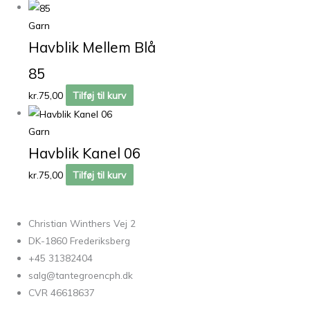
Garn
Havblik Mellem Blå
85
kr.
75,00
Tilføj til kurv
Garn
Havblik Kanel 06
kr.
75,00
Tilføj til kurv
Christian Winthers Vej 2
DK-1860 Frederiksberg
+45 31382404
salg@tantegroencph.dk
CVR 46618637