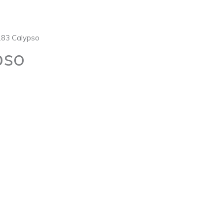
 283 Calypso
pso