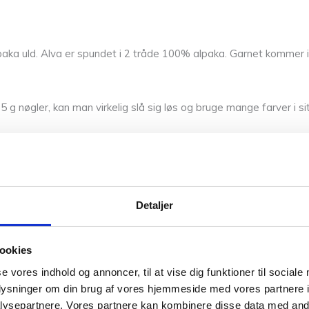
paka uld.
Alva er spundet i 2 tråde 100% alpaka. Garnet kommer i
g nøgler, kan man virkelig slå sig løs og bruge mange farver i sit
an finde lige
her
.
Detaljer
r det strikkede, jo bedre holder det.
ookies
se vores indhold og annoncer, til at vise dig funktioner til sociale
oplysninger om din brug af vores hjemmeside med vores partnere i
0,025 kg
ysepartnere. Vores partnere kan kombinere disse data med andr