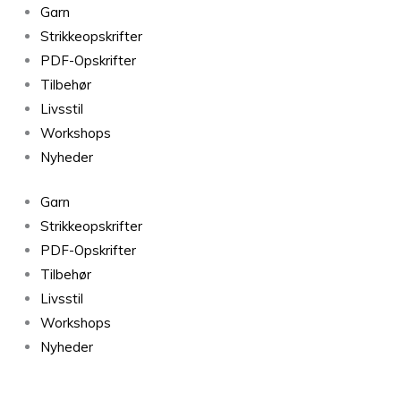
Filcolana
Garn
Alva
Strikkeopskrifter
283
PDF-Opskrifter
Calypso
Tilbehør
antal
Livsstil
Workshops
Nyheder
Garn
Strikkeopskrifter
PDF-Opskrifter
Tilbehør
Livsstil
Workshops
Nyheder