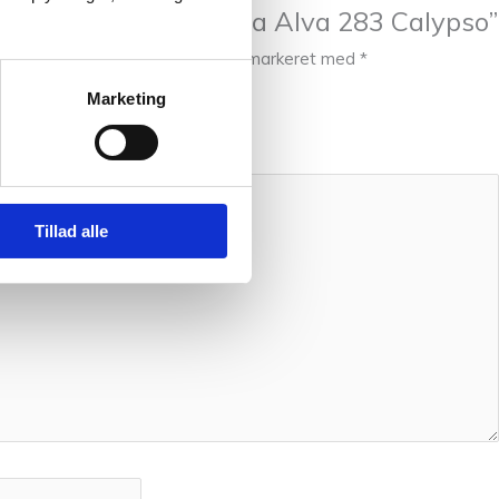
l at anmelde “Filcolana Alva 283 Calypso”
ve publiceret.
Krævede felter er markeret med
*
Marketing
Tillad alle