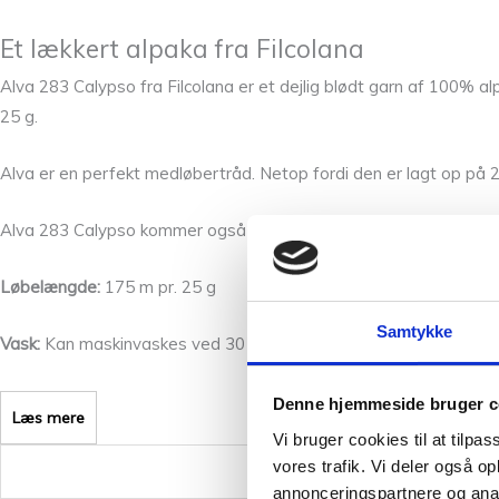
Et lækkert alpaka fra Filcolana
Alva 283 Calypso fra Filcolana er et dejlig blødt garn af 100% al
25 g.
Alva er en perfekt medløbertråd. Netop fordi den er lagt op på 25 
Alva 283 Calypso kommer også i 29 andre flotte farver, som du k
Løbelængde:
175 m pr. 25 g
Samtykke
Vask:
Kan maskinvaskes ved 30 grader. Jo mere skånsomt du vaske
Denne hjemmeside bruger c
Læs mere
Vi bruger cookies til at tilpas
vores trafik. Vi deler også 
Vægt
annonceringspartnere og anal