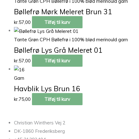
Tante Grøn CPH Bøllefrø i 100% blød merinould garn
Bøllefrø Mørk Meleret Brun 31
kr.
57,00
Tilføj til kurv
Tante Grøn CPH Bøllefrø i 100% blød merinould garn
Bøllefrø Lys Grå Meleret 01
kr.
57,00
Tilføj til kurv
Garn
Havblik Lys Brun 16
kr.
75,00
Tilføj til kurv
Christian Winthers Vej 2
DK-1860 Frederiksberg