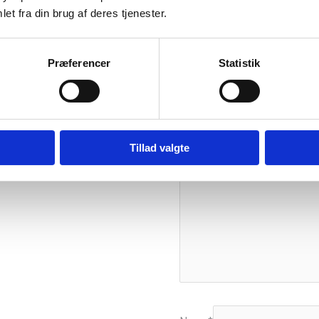
Vær den første ti
et fra din brug af deres tjenester.
Din e-mailadresse vil ikke bli
Præferencer
Statistik
Din bedømmelse
Din anmeldelse
*
Tillad valgte