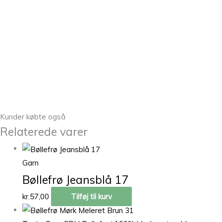
Kunder købte også
Relaterede varer
Garn
Bøllefrø Jeansblå 17
kr.
57,00
Tilføj til kurv