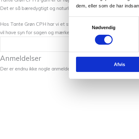
dem, eller som de har indsaml
Det er så bæredygtigt og naturligt som muligt. Se f.eks. vores Bi
Samtykkevalg
Hos Tante Grøn CPH har vi et stort udvalg fra Sandnes Garn, og 
Nødvendig
vil have syn for sagen og mærke Sunday mellem fingrene. Vi står 
Vægt
Anmeldelser
Afvis
Der er endnu ikke nogle anmeldelser.