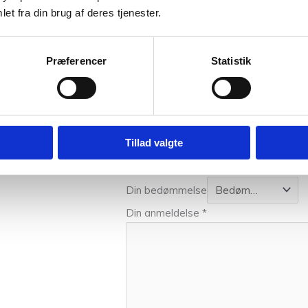
et fra din brug af deres tjenester.
o Blomsterfrø, som er en økologisk blød bomuldsgarn. Vores uldgar
hjælper dig gerne med at sætte farver sammen til dit næste proje
Præferencer
Statistik
klar med et smil og stræber altid efter den bedste betjening.
0,05 kg
Vær den første til at a
Tillad valgte
Din e-mailadresse vil ikke blive publice
Din bedømmelse
Din anmeldelse
*