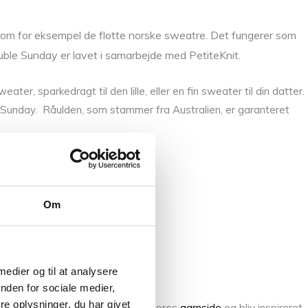
e som for eksempel de flotte norske sweatre. Det fungerer som
uble Sunday er lavet i samarbejde med PetiteKnit.
ter, sparkedragt til den lille, eller en fin sweater til din datter.
ed Sunday. Råulden, som stammer fra Australien, er garanteret
Om
 medier og til at analysere
nden for sociale medier,
e oplysninger, du har givet
d og mange flere, se for eksempel vores
garnside
og bliv inspireret.