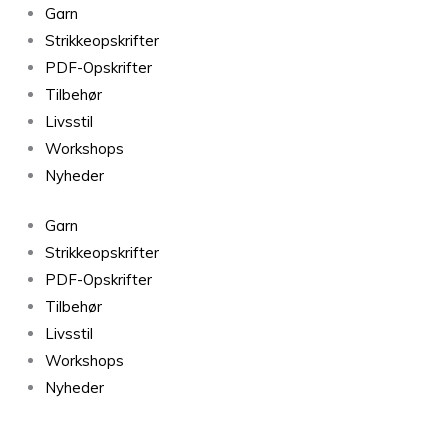
Double
Garn
Sunday
Strikkeopskrifter
Rustic
PDF-Opskrifter
Rose
Tilbehør
4353
Livsstil
antal
Workshops
Nyheder
Garn
Strikkeopskrifter
PDF-Opskrifter
Tilbehør
Livsstil
Workshops
Nyheder