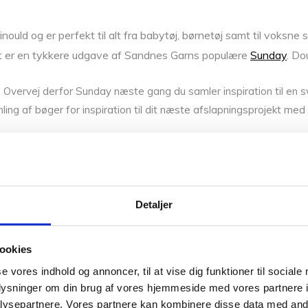
ould og er perfekt til alt fra babytøj, børnetøj samt til voksn
net er en tykkere udgave af Sandnes Garns populære
Sunday
. Do
. Overvej derfor Sunday næste gang du samler inspiration til en swea
ling af bøger for inspiration til dit næste afslapningsprojekt m
Detaljer
f.eks.
Eucalan
på håndvaskeprogram.
ookies
se vores indhold og annoncer, til at vise dig funktioner til sociale
oplysninger om din brug af vores hjemmeside med vores partnere i
ysepartnere. Vores partnere kan kombinere disse data med andr
 rene varer som alpaca, silke, mohair, økologisk bomuld, merinoul