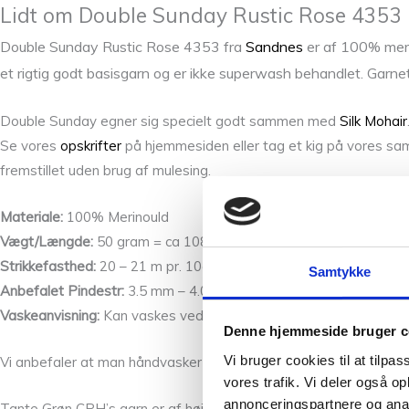
Lidt om Double Sunday Rustic Rose 4353
Double Sunday Rustic Rose 4353 fra
Sandnes
er af 100% merin
et rigtig godt basisgarn og er ikke superwash behandlet. Gar
Double Sunday egner sig specielt godt sammen med
Silk Mohair
Se vores
opskrifter
på hjemmesiden eller tag et kig på vores sam
fremstillet uden brug af mulesing.
Materiale:
100% Merinould
Vægt/Længde:
50 gram = ca 108 meter
Strikkefasthed:
20 – 21 m pr. 10cm
Samtykke
Anbefalet Pindestr:
3.5 mm – 4.0 mm
Vaskeanvisning:
Kan vaskes ved 30 grader med uldvaskemiddel, 
Denne hjemmeside bruger c
Vi bruger cookies til at tilpas
Vi anbefaler at man håndvasker tøj strikket i Sunday separat.
vores trafik. Vi deler også 
annonceringspartnere og anal
Tante Grøn CPH’s garn er af høj kvalitet. Vi har et skønt mix af