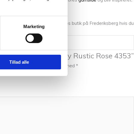
n er selvfølgelig mulesing fri.
kt. Du er altid velkommen i vores butik på Frederiksberg hvis du
Marketing
nmelde “Double Sunday Rustic Rose 4353”
Tillad alle
ret.
Krævede felter er markeret med
*