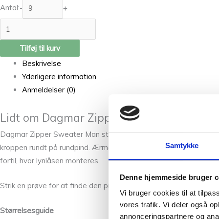
Antal:
-
+
Tilføj til kurv
Beskrivelse
Yderligere information
Anmeldelser (0)
Lidt om Dagmar Zipper Sweater Man desig
Dagmar Zipper Sweater Man strikkes oppefra og ned med struktur
Samtykke
kroppen rundt på rundpind. Ærmerne strikkes også rundt på rundp
fortil, hvor lynlåsen monteres.
Denne hjemmeside bruger c
Strik en prøve for at finde den pindestørrelse, der giver den øns
Vi bruger cookies til at tilpas
vores trafik. Vi deler også 
Størrelsesguide
annonceringspartnere og anal