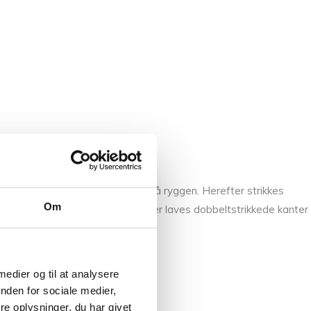
d fra opsamlede masker øverst på ryggen. Herefter strikkes
Om
en ribkant rundt om halsen, og der laves dobbeltstrikkede kanter
pskriften.
 medier og til at analysere
nden for sociale medier,
e oplysninger, du har givet