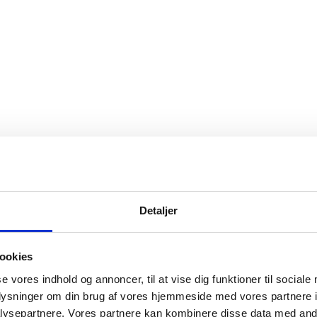
net af Petiteknit
mønster. Først strikkes ryggen, hvorefter skuldrene strikkes u
Detaljer
ind, ud fra opsamlede masker i ærmeåbningen. Til sidst strikkes 
ookies
kede strikkefasthed. Strikkeprøven kan laves efter diagrammet i o
se vores indhold og annoncer, til at vise dig funktioner til sociale
oplysninger om din brug af vores hjemmeside med vores partnere i
ysepartnere. Vores partnere kan kombinere disse data med andr