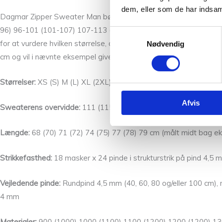
dem, eller som de har indsaml
Dagmar Zipper Sweater Man bør have et bevægelsesrum (
posit
96) 96-101 (101-107) 107-113 (113-119) 119-124 (124-132) 132-1
Samtykkevalg
for at vurdere hvilken størrelse, der vil passe bedst. Hvis du fx 
Nødvendig
cm og vil i nævnte eksempel give et bevægelsesrum (
positive ea
Størrelser:
XS (S) M (L) XL (2XL) 3XL (4XL) 5XL
Afvis
Sweaterens overvidde:
111 (115) 120 (125) 132 (136) 141 (149
Længde:
68 (70) 71 (72) 74 (75) 77 (78) 79 cm (målt midt bag eks
Strikkefasthed:
18 masker x 24 pinde i strukturstrik på pind 4,5 
Vejledende pinde:
Rundpind 4,5 mm (40, 60, 80 og/eller 100 cm), 
4 mm
Materialer:
900 (1000) 1000 (1100) 1100 (1200) 1200 (1200) 1300 