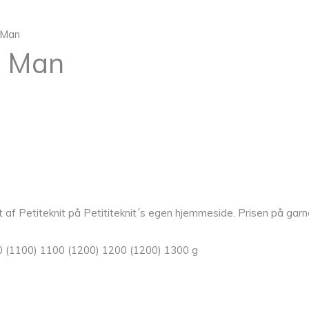
 Man
r Man
f Petiteknit på Petititeknit´s egen hjemmeside. Prisen på garnet
00 (1100) 1100 (1200) 1200 (1200) 1300 g