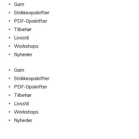
Dagmar
Garn
Zipper
Strikkeopskrifter
Sweater
PDF-Opskrifter
Man
Tilbehør
antal
Livsstil
Workshops
Nyheder
Garn
Strikkeopskrifter
PDF-Opskrifter
Tilbehør
Livsstil
Workshops
Nyheder