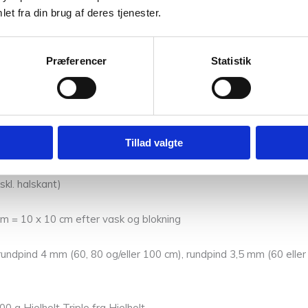
et fra din brug af deres tjenester.
ive ease
) på ca. 20 cm. Størrelserne XS (S) M (L) XL (2XL) 3XL (
44 cm. Målene på den færdige sweater er angivet på forsiden af 
måler 105 cm rundt om brystet (eller det bredeste sted på kroppen)
Præferencer
Statistik
se
) på 20 cm.
Tillad valgte
) 158 cm
kl. halskant)
mm = 10 x 10 cm efter vask og blokning
rundpind 4 mm (60, 80 og/eller 100 cm), rundpind 3,5 mm (60 ell
g Hjelholt Triple fra Hjelholt