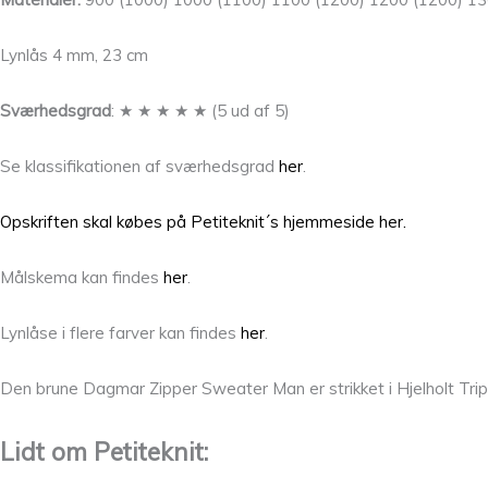
Lynlås 4 mm, 23 cm
Sværhedsgrad
: ★ ★ ★ ★ ★ (5 ud af 5)
Se klassifikationen af sværhedsgrad
her
.
Opskriften skal købes på Petiteknit´s hjemmeside her.
Målskema kan findes
her
.
Lynlåse i flere farver kan findes
her
.
Den brune Dagmar Zipper Sweater Man er strikket i Hjelholt Tripl
Lidt om Petiteknit: