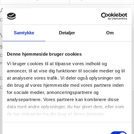
Anmeldelser
Der er endnu ikke nogle anmeldelser.
Samtykke
Detaljer
Om
Vær den første til at anmelde “Cirkler på
stribe – Orange – pung”
Denne hjemmeside bruger cookies
Din e-mailadresse vil ikke blive publiceret.
Krævede felter er markeret
med
*
Vi bruger cookies til at tilpasse vores indhold og
annoncer, til at vise dig funktioner til sociale medier og til
at analysere vores trafik. Vi deler også oplysninger om
Din bedømmelse
din brug af vores hjemmeside med vores partnere inden
Din anmeldelse
*
for sociale medier, annonceringspartnere og
analysepartnere. Vores partnere kan kombinere disse
data med andre oplysninger, du har givet dem, eller som
de har indsamlet fra din brug af deres tjenester.
Samtykkevalg