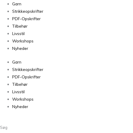
Cirkler
Garn
på
Strikkeopskrifter
stribe
PDF-Opskrifter
-
Tilbehør
Orange
Livsstil
-
Workshops
pung
Nyheder
antal
Garn
Strikkeopskrifter
PDF-Opskrifter
Tilbehør
Livsstil
Workshops
Nyheder
Søg