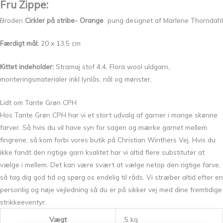
Fru Zippe:
Broderi
Cirkler på stribe- Orange
pung designet af Marlene Thorndahl
Færdigt mål:
20 x 13,5 cm
Kittet indeholder:
Stramaj stof 4,4, Flora wool uldgarn,
monteringsmaterialer inkl lynlås, nål og mønster.
Lidt om Tante Grøn CPH
Hos Tante Grøn CPH har vi et stort udvalg af garner i mange skønne
farver. Så hvis du vil have syn for sagen og mærke garnet mellem
fingrene, så kom forbi vores butik på Christian Winthers Vej. Hvis du
ikke fandt den rigtige garn kvalitet har vi altid flere substituter at
vælge i mellem. Det kan være svært at vælge netop den rigtige farve,
så tag dig god tid og spørg os endelig til råds. Vi stræber altid efter en
personlig og nøje vejledning så du er på sikker vej med dine fremtidige
strikkeeventyr.
Vægt
,5 kg