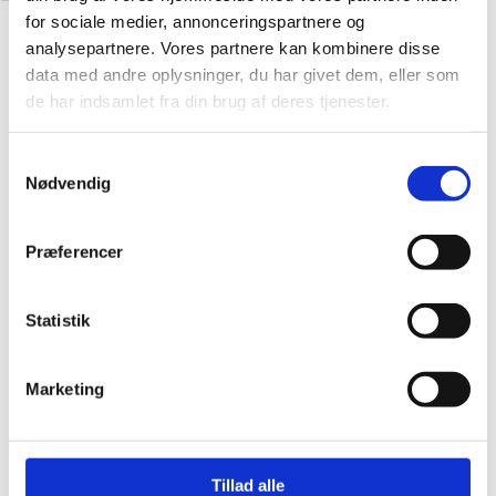
for sociale medier, annonceringspartnere og
Udsolgt
analysepartnere. Vores partnere kan kombinere disse
data med andre oplysninger, du har givet dem, eller som
Broderi
de har indsamlet fra din brug af deres tjenester.
Solsort af Pelse Asboe
kr.
345,00
Læs mere
Samtykkevalg
Nødvendig
Broderi
Prikker og striber – Pude
Præferencer
kr.
750,00
Tilføj til kurv
Udsolgt
Statistik
Broderi
Landskab – clutch taske
Marketing
kr.
350,00
Læs mere
Broderi
Tillad alle