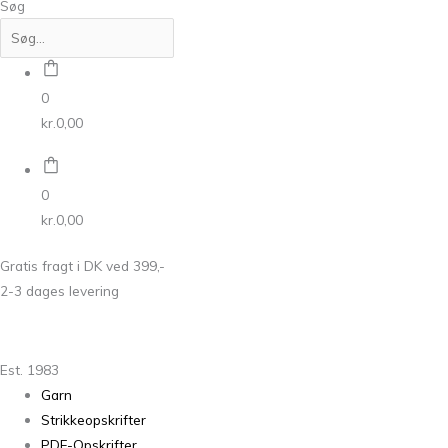
Søg
0
kr.
0,00
0
kr.
0,00
Gratis fragt i DK ved 399,-
2-3 dages levering
Est. 1983
Garn
Strikkeopskrifter
PDF-Opskrifter