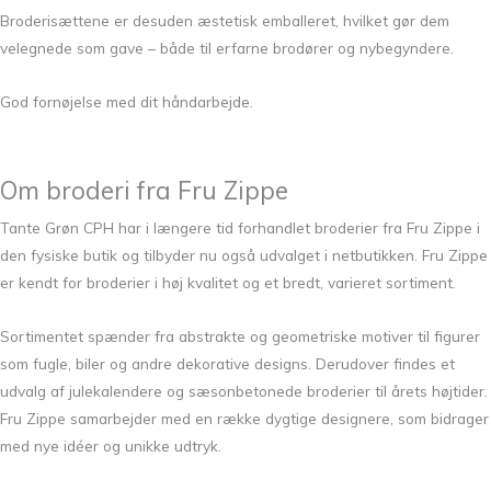
Broderisættene er desuden æstetisk emballeret, hvilket gør dem
velegnede som gave – både til erfarne brodører og nybegyndere.
God fornøjelse med dit håndarbejde.
Om broderi fra Fru Zippe
Tante Grøn CPH har i længere tid forhandlet broderier fra Fru Zippe i
den fysiske butik og tilbyder nu også udvalget i netbutikken. Fru Zippe
er kendt for broderier i høj kvalitet og et bredt, varieret sortiment.
Sortimentet spænder fra abstrakte og geometriske motiver til figurer
som fugle, biler og andre dekorative designs. Derudover findes et
udvalg af julekalendere og sæsonbetonede broderier til årets højtider.
Fru Zippe samarbejder med en række dygtige designere, som bidrager
med nye idéer og unikke udtryk.