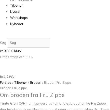
Tilbehør
Livsstil
Workshops
Nyheder
Søg
kr.
0,00
0
Kurv
Gratis fragt ved 399,-
Est. 1983
Forside
/
Tilbehør
/
Broderi
/ Broderi Fru Zippe
Broderi Fru Zippe
Om broderi fra Fru Zippe
Tante Grøn CPH har i længere tid forhandlet broderier fra Fru Zippe i
den fysiske butik og tilbyder nu også udvalget i netbutikken. Fru Zippe