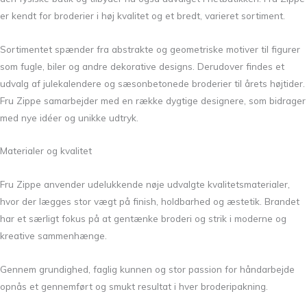
er kendt for broderier i høj kvalitet og et bredt, varieret sortiment.
Sortimentet spænder fra abstrakte og geometriske motiver til figurer
som fugle, biler og andre dekorative designs. Derudover findes et
udvalg af julekalendere og sæsonbetonede broderier til årets højtider.
Fru Zippe samarbejder med en række dygtige designere, som bidrager
med nye idéer og unikke udtryk.
Materialer og kvalitet
Fru Zippe anvender udelukkende nøje udvalgte kvalitetsmaterialer,
hvor der lægges stor vægt på finish, holdbarhed og æstetik. Brandet
har et særligt fokus på at gentænke broderi og strik i moderne og
kreative sammenhænge.
Gennem grundighed, faglig kunnen og stor passion for håndarbejde
opnås et gennemført og smukt resultat i hver broderipakning.