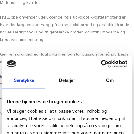
Materialer og kvalitet
Fru Zippe anvender udelukkende nøje udvalgte kvalitetsmaterialer,
hvor der lægges stor vægt på finish, holdbarhed og æstetik. Brandet
har et særligt fokus på at gentænke broderi og strik i moderne og
kreative sammenhænge.
Gennem grundighed, faglig kunnen og stor passion for håndarbejde
opnås et gennemført og smukt resultat i hver broderipakning.
Broderisættene er desuden æstetisk emballeret, hvilket gør dem
Samtykke
Detaljer
Om
velegnede som gave – både til erfarne brodører og nybegyndere.
God fornøjelse med dit håndarbejde.
Denne hjemmeside bruger cookies
Vi bruger cookies til at tilpasse vores indhold og
Viser 7 resultater
annoncer, til at vise dig funktioner til sociale medier og til
at analysere vores trafik. Vi deler også oplysninger om
din brug af vores hjemmeside med vores partnere inden