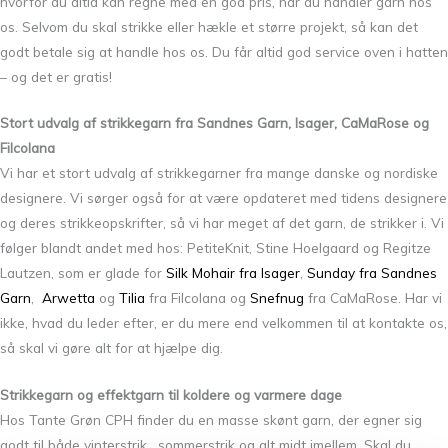
hvorfor du altid kan regne med en god pris, når du handler garn hos
os. Selvom du skal strikke eller hækle et større projekt, så kan det
godt betale sig at handle hos os. Du får altid god service oven i hatten
– og det er gratis!
Stort udvalg af strikkegarn fra Sandnes Garn, Isager, CaMaRose og
Filcolana
Vi har et stort udvalg af strikkegarner fra mange danske og nordiske
designere. Vi sørger også for at være opdateret med tidens designere
og deres strikkeopskrifter, så vi har meget af det garn, de strikker i. Vi
følger blandt andet med hos: PetiteKnit, Stine Hoelgaard og Regitze
Lautzen, som er glade for
Silk Mohair fra Isager
,
Sunday fra Sandnes
Garn
,
Arwetta
og
Tilia
fra Filcolana og
Snefnug
fra CaMaRose. Har vi
ikke, hvad du leder efter, er du mere end velkommen til at kontakte os,
så skal vi gøre alt for at hjælpe dig.
Strikkegarn og effektgarn til koldere og varmere dage
Hos Tante Grøn CPH finder du en masse skønt garn, der egner sig
godt til både vinterstrik, sommerstrik og alt midt imellem. Skal du