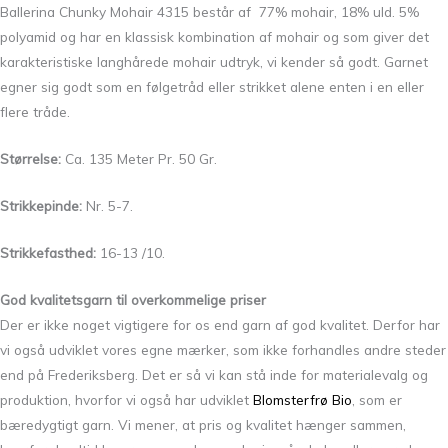
Ballerina Chunky Mohair 4315 består af 77% mohair, 18% uld. 5%
polyamid og har en klassisk kombination af mohair og som giver det
karakteristiske langhårede mohair udtryk, vi kender så godt. Garnet
egner sig godt som en følgetråd eller strikket alene enten i en eller
flere tråde.
Størrelse:
Ca. 135 Meter Pr. 50 Gr.
Strikkepinde:
Nr. 5-7.
Strikkefasthed:
16-13 /10.
God kvalitetsgarn til overkommelige priser
Der er ikke noget vigtigere for os end garn af god kvalitet. Derfor har
vi også udviklet vores egne mærker, som ikke forhandles andre steder
end på Frederiksberg. Det er så vi kan stå inde for materialevalg og
produktion, hvorfor vi også har udviklet
Blomsterfrø Bio
, som er
bæredygtigt garn. Vi mener, at pris og kvalitet hænger sammen,