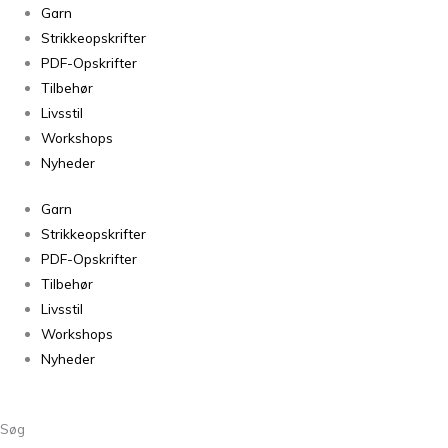
Ballerina
Garn
4315
Strikkeopskrifter
Chunky
PDF-Opskrifter
Mohair
Tilbehør
antal
Livsstil
Workshops
Nyheder
Garn
Strikkeopskrifter
PDF-Opskrifter
Tilbehør
Livsstil
Workshops
Nyheder
Søg