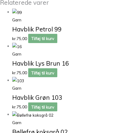
Relaterede varer
Garn
Havblik Petrol 99
kr.
75,00
Tilføj til kurv
Garn
Havblik Lys Brun 16
kr.
75,00
Tilføj til kurv
Garn
Havblik Grøn 103
kr.
75,00
Tilføj til kurv
Garn
Bøllefrø koksgrå 02