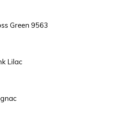
oss Green 9563
k Lilac
ognac