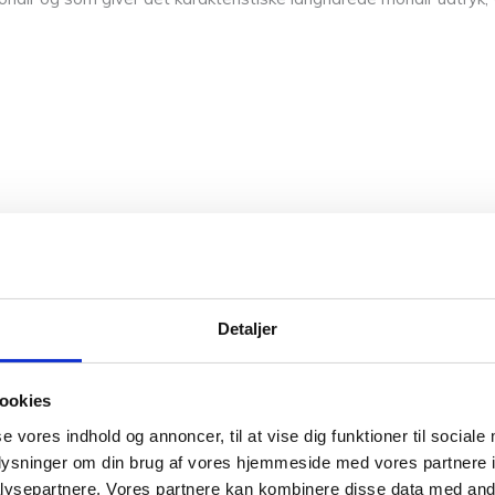
 rene varer som alpacca, silke og mohair, økologisk bomuld, merin
bomuldsgarn. Vores uldgarn er selvfølgelig mulesing fri.
Detaljer
, så vil du måske også være interesseret i Sandnes’ andre garner
ookies
nne farver. Så hvis du vil have syn for sagen og mærke garnet me
se vores indhold og annoncer, til at vise dig funktioner til sociale
r på sikker vej med dine fremtidige strikkeeventyr.
oplysninger om din brug af vores hjemmeside med vores partnere i
ysepartnere. Vores partnere kan kombinere disse data med andr