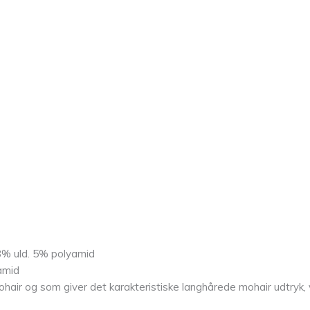
8% uld. 5% polyamid
amid
 og som giver det karakteristiske langhårede mohair udtryk, v