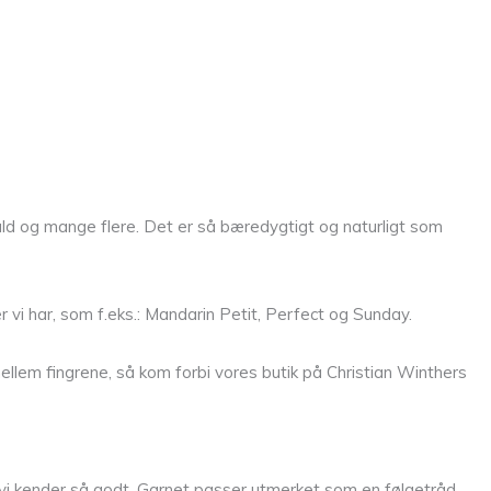
ould og mange flere. Det er så bæredygtigt og naturligt som
 vi har, som f.eks.: Mandarin Petit, Perfect og Sunday.
llem fingrene, så kom forbi vores butik på Christian Winthers
i kender så godt. Garnet passer utmerket som en følgetråd