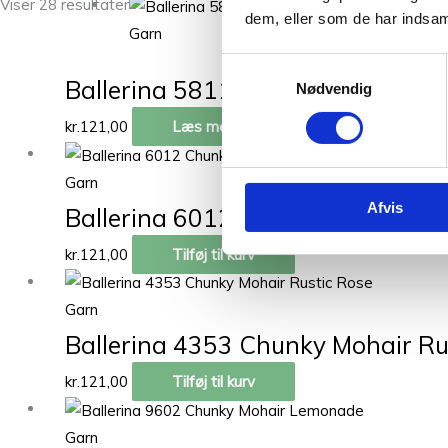
Viser 28 resultater
Uds
dem, eller som de har indsaml
Garn
Samtykkevalg
Ballerina 5811 Chunky Mohair Arc
Nødvendig
kr.
121,00
Læs mere
Garn
Afvis
Ballerina 6012 Chunky Mohair S
kr.
121,00
Tilføj til kurv
Garn
Ballerina 4353 Chunky Mohair Ru
kr.
121,00
Tilføj til kurv
Garn