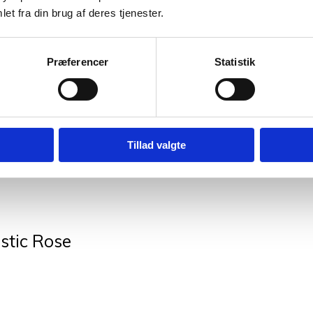
olgt
et fra din brug af deres tjenester.
tic Ice
Præferencer
Statistik
Tillad valgte
ummer Sky
stic Rose