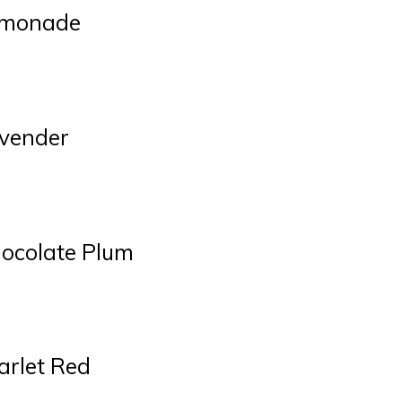
Lemonade
avender
hocolate Plum
arlet Red