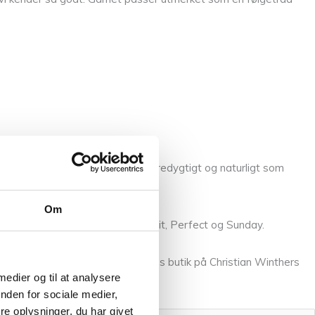
ould og mange flere. Det er så bæredygtigt og naturligt som
Om
 vi har, som f.eks.: Mandarin Petit, Perfect og Sunday.
llem fingrene, så kom forbi vores butik på Christian Winthers
 medier og til at analysere
nden for sociale medier,
e oplysninger, du har givet