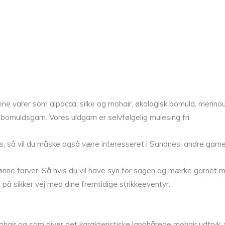
 rene varer som alpacca, silke og mohair, økologisk bomuld, merin
bomuldsgarn. Vores uldgarn er selvfølgelig mulesing fri.
, så vil du måske også være interesseret i Sandnes’ andre garner
nne farver. Så hvis du vil have syn for sagen og mærke garnet me
r på sikker vej med dine fremtidige strikkeeventyr.
 og som giver det karakteristiske langhårede mohair udtryk, v