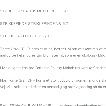
STØRRELSE: CA. 135 METER PR. 50 GR.
STRIKKEPINDE: STRIKKEPINDE NR. 5-7.
STRIKKEFASTHED: 16-13 /10.
Tante Grøn CPH´s garn er af høj kvalitet. Vi har et skønt mix af
muligt. Se f.eks. vores Bio Blomsterfrø, som er en økologisk blød 
Hvis du godt kan lide Ballerina Chunky Mohair fra Norske Sandnes
Hos Tante Grøn CPH har vi et stort udvalg af garner i mange skø
Vej. Vi stræber altid efter en personlig og nøje vejledning så du e
BALLERINA CHUNKY MOHAIR har en klassisk kombination af mohair