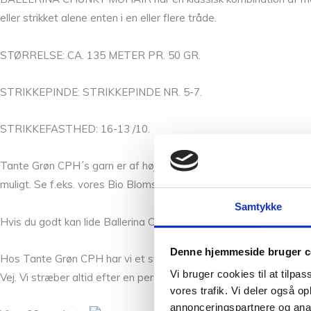
eller strikket alene enten i en eller flere tråde.
STØRRELSE: CA. 135 METER PR. 50 GR.
STRIKKEPINDE: STRIKKEPINDE NR. 5-7.
STRIKKEFASTHED: 16-13 /10.
Tante Grøn CPH´s garn er af høj kvalitet. Vi har et skønt mix af
muligt. Se f.eks. vores Bio Blomsterfrø, som er en økologisk blød 
Samtykke
Hvis du godt kan lide Ballerina Chunky Mohair fra Norske Sandnes
Denne hjemmeside bruger c
Hos Tante Grøn CPH har vi et stort udvalg af garner i mange skø
Vi bruger cookies til at tilpas
Vej. Vi stræber altid efter en personlig og nøje vejledning så du e
vores trafik. Vi deler også 
annonceringspartnere og anal