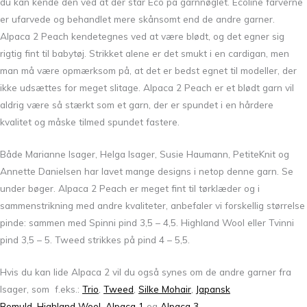
du kan kende den ved at der står Eco på garnnøglet. Ecoline farverne
er ufarvede og behandlet mere skånsomt end de andre garner.
Alpaca 2 Peach kendetegnes ved at være blødt, og det egner sig
rigtig fint til babytøj. Strikket alene er det smukt i en cardigan, men
man må være opmærksom på, at det er bedst egnet til modeller, der
ikke udsættes for meget slitage. Alpaca 2 Peach er et blødt garn vil
aldrig være så stærkt som et garn, der er spundet i en hårdere
kvalitet og måske tilmed spundet fastere.
Både Marianne Isager, Helga Isager, Susie Haumann, PetiteKnit og
Annette Danielsen har lavet mange designs i netop denne garn. Se
under bøger. Alpaca 2 Peach er meget fint til tørklæder og i
sammenstrikning med andre kvaliteter, anbefaler vi forskellig størrelse
pinde: sammen med Spinni pind 3,5 – 4,5. Highland Wool eller Tvinni
pind 3,5 – 5. Tweed strikkes på pind 4 – 5,5.
Hvis du kan lide Alpaca 2 vil du også synes om de andre garner fra
Isager, som f.eks.:
Trio
,
Tweed
,
Silke Mohair
,
Japansk
Bomuld
,
Highland Wool
,
Alpaca 1
og
Alpaca 3
.