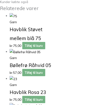
Kunder købte også
Relaterede varer
Garn
Havblik Støvet
mellem blå 75
kr.
75,00
Tilføj til kurv
Garn
Bøllefrø Råhvid 05
kr.
57,00
Tilføj til kurv
Garn
Havblik Rosa 23
kr.
75,00
Tilføj til kurv