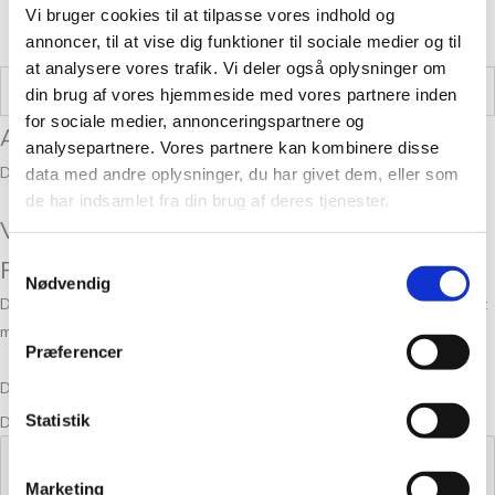
Vi bruger cookies til at tilpasse vores indhold og
annoncer, til at vise dig funktioner til sociale medier og til
at analysere vores trafik. Vi deler også oplysninger om
Vægt
0,05 kg
din brug af vores hjemmeside med vores partnere inden
for sociale medier, annonceringspartnere og
Anmeldelser
analysepartnere. Vores partnere kan kombinere disse
Der er endnu ikke nogle anmeldelser.
data med andre oplysninger, du har givet dem, eller som
de har indsamlet fra din brug af deres tjenester.
Vær den første til at anmelde “Alpaca 2
Samtykkevalg
Peach”
Nødvendig
Din e-mailadresse vil ikke blive publiceret.
Krævede felter er markeret
med
*
Præferencer
Din bedømmelse
Statistik
Din anmeldelse
*
Marketing