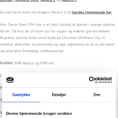
Du kan læse mere om Isagers Alpaca 2 på
hendes hjemmeside her
.
Hos Tante Grøn CPH har vi et stort udvalg af garner i mange skønne
farver. Så hvis du vil have syn for sagen og mærke garnet mellem
fingrene, så kom forbi vores butik på Christian Winthers Vej. Vi
stræber altid efter en personlig og nøje vejledning så du er på sikker
vej med dine fremtidige strikkeeventyr.
Kvalitet:
50% alpaca og 50% uld
Løbelængde/Yardage:
250 m pr. 50 g
Pinde /Needles:
3 – 3 1/2 mm
Samtykke
Detaljer
Om
Strikkefasthed/Gauge:
26 -masker lig med 10 cm i bredden.
Vask: Håndvask med lunken vand og uldvaskemiddel.
Denne hjemmeside bruger cookies