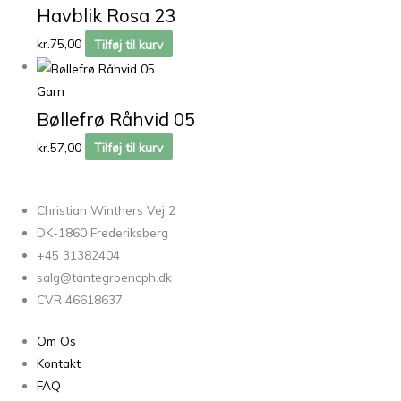
Havblik Rosa 23
kr.
75,00
Tilføj til kurv
Garn
Bøllefrø Råhvid 05
kr.
57,00
Tilføj til kurv
Christian Winthers Vej 2
DK-1860 Frederiksberg
+45 31382404
salg@tantegroencph.dk
CVR 46618637
Om Os
Kontakt
FAQ