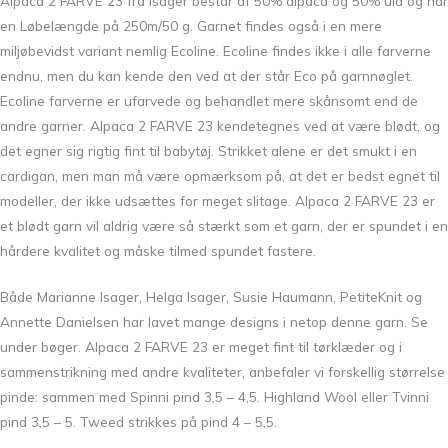
Alpaca 2 FARVE 23 fra Isager består af 50% alpaca og 50% uld og har
en Løbelængde på 250m/50 g. Garnet findes også i en mere
miljøbevidst variant nemlig Ecoline. Ecoline findes ikke i alle farverne
endnu, men du kan kende den ved at der står Eco på garnnøglet.
Ecoline farverne er ufarvede og behandlet mere skånsomt end de
andre garner. Alpaca 2 FARVE 23 kendetegnes ved at være blødt, og
det egner sig rigtig fint til babytøj. Strikket alene er det smukt i en
cardigan, men man må være opmærksom på, at det er bedst egnet til
modeller, der ikke udsættes for meget slitage. Alpaca 2 FARVE 23 er
et blødt garn vil aldrig være så stærkt som et garn, der er spundet i en
hårdere kvalitet og måske tilmed spundet fastere.
Både Marianne Isager, Helga Isager, Susie Haumann, PetiteKnit og
Annette Danielsen har lavet mange designs i netop denne garn. Se
under bøger. Alpaca 2 FARVE 23 er meget fint til tørklæder og i
sammenstrikning med andre kvaliteter, anbefaler vi forskellig størrelse
pinde: sammen med Spinni pind 3,5 – 4,5. Highland Wool eller Tvinni
pind 3,5 – 5. Tweed strikkes på pind 4 – 5,5.