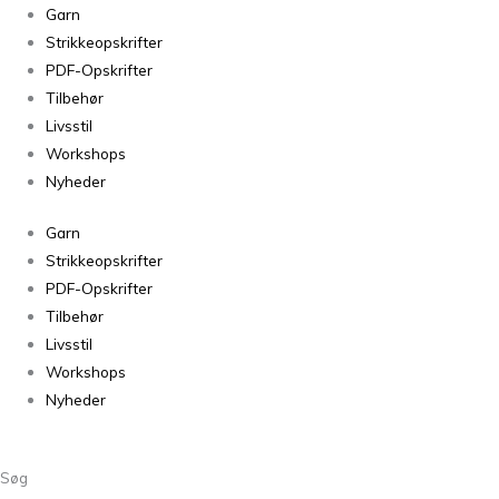
Alpaca
Garn
2
Strikkeopskrifter
FARVE
PDF-Opskrifter
23
Tilbehør
antal
Livsstil
Workshops
Nyheder
Garn
Strikkeopskrifter
PDF-Opskrifter
Tilbehør
Livsstil
Workshops
Nyheder
Søg