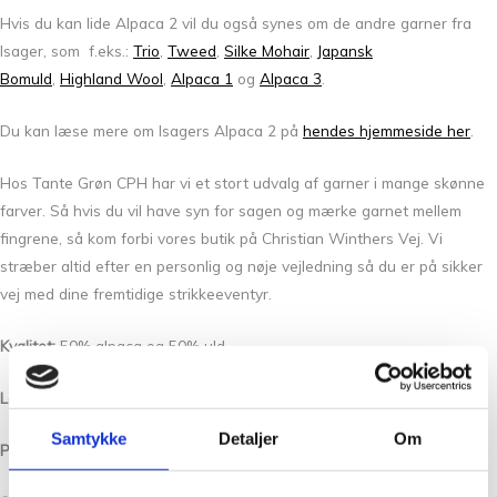
Hvis du kan lide Alpaca 2 vil du også synes om de andre garner fra
Isager, som f.eks.:
Trio
,
Tweed
,
Silke Mohair
,
Japansk
Bomuld
,
Highland Wool
,
Alpaca 1
og
Alpaca 3
.
Du kan læse mere om Isagers Alpaca 2 på
hendes hjemmeside her
.
Hos Tante Grøn CPH har vi et stort udvalg af garner i mange skønne
farver. Så hvis du vil have syn for sagen og mærke garnet mellem
fingrene, så kom forbi vores butik på Christian Winthers Vej. Vi
stræber altid efter en personlig og nøje vejledning så du er på sikker
vej med dine fremtidige strikkeeventyr.
Kvalitet:
50% alpaca og 50% uld
Løbelængde/Yardage:
250 m pr. 50 g
Samtykke
Detaljer
Om
Pinde /Needles:
3 – 3 1/2 mm