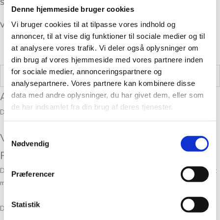
Strikkefasthed/Gauge:
26 -masker lig med 10 cm i bredden.
Denne hjemmeside bruger cookies
Vi bruger cookies til at tilpasse vores indhold og
Vask: Håndvask med lunken vand og uldvaskemiddel.
annoncer, til at vise dig funktioner til sociale medier og til
at analysere vores trafik. Vi deler også oplysninger om
din brug af vores hjemmeside med vores partnere inden
for sociale medier, annonceringspartnere og
Vægt
0,05 kg
analysepartnere. Vores partnere kan kombinere disse
Anmeldelser
data med andre oplysninger, du har givet dem, eller som
de har indsamlet fra din brug af deres tjenester.
Der er endnu ikke nogle anmeldelser.
Samtykkevalg
Vær den første til at anmelde “Alpaca 2
Nødvendig
FARVE 23”
Din e-mailadresse vil ikke blive publiceret.
Krævede felter er markeret
Præferencer
med
*
Statistik
Din bedømmelse