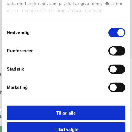
data med andre oplysninger, du har givet dem, eller som
de har indsamlet fra din brug af deres tjenester.
Samtykkevalg
Nødvendig
Præferencer
Statistik
Navn
*
Marketing
E-mail
*
Gem mit navn, mail og websted i denne browser til næste gang jeg
Tillad alle
kommenterer.
Tillad valgte