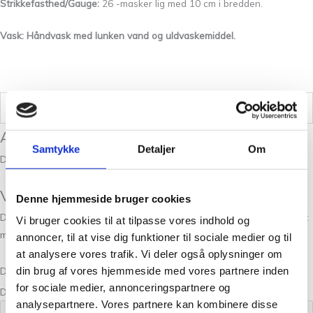
Strikkefasthed/Gauge:
26 -masker lig med 10 cm i bredden.
Vask: Håndvask med lunken vand og uldvaskemiddel.
Vægt
0,05 kg
Anmeldelser
Samtykke
Detaljer
Om
Der er endnu ikke nogle anmeldelser.
Vær den første til at anmelde “Alpaca 2 4s”
Denne hjemmeside bruger cookies
Din e-mailadresse vil ikke blive publiceret.
Krævede felter er markeret
Vi bruger cookies til at tilpasse vores indhold og
med
*
annoncer, til at vise dig funktioner til sociale medier og til
at analysere vores trafik. Vi deler også oplysninger om
din brug af vores hjemmeside med vores partnere inden
Din bedømmelse
for sociale medier, annonceringspartnere og
Din anmeldelse
*
analysepartnere. Vores partnere kan kombinere disse