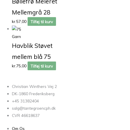
Bøllefrø Meleret
Mellemgrå 28
kr.
57,00
Tilføj til kurv
Garn
Havblik Støvet
mellem blå 75
kr.
75,00
Tilføj til kurv
Christian Winthers Vej 2
DK-1860 Frederiksberg
+45 31382404
salg@tantegroencph.dk
CVR 46618637
Om Os