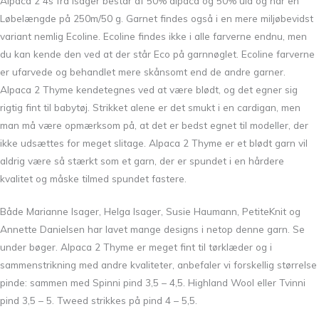
Alpaca 2 4s fra Isager består af 50% alpaca og 50% uld og har en
Løbelængde på 250m/50 g. Garnet findes også i en mere miljøbevidst
variant nemlig Ecoline. Ecoline findes ikke i alle farverne endnu, men
du kan kende den ved at der står Eco på garnnøglet. Ecoline farverne
er ufarvede og behandlet mere skånsomt end de andre garner.
Alpaca 2 Thyme kendetegnes ved at være blødt, og det egner sig
rigtig fint til babytøj. Strikket alene er det smukt i en cardigan, men
man må være opmærksom på, at det er bedst egnet til modeller, der
ikke udsættes for meget slitage. Alpaca 2 Thyme er et blødt garn vil
aldrig være så stærkt som et garn, der er spundet i en hårdere
kvalitet og måske tilmed spundet fastere.
Både Marianne Isager, Helga Isager, Susie Haumann, PetiteKnit og
Annette Danielsen har lavet mange designs i netop denne garn. Se
under bøger. Alpaca 2 Thyme er meget fint til tørklæder og i
sammenstrikning med andre kvaliteter, anbefaler vi forskellig størrelse
pinde: sammen med Spinni pind 3,5 – 4,5. Highland Wool eller Tvinni
pind 3,5 – 5. Tweed strikkes på pind 4 – 5,5.