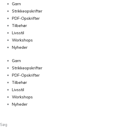
Alpaca
Garn
2
Strikkeopskrifter
4s
PDF-Opskrifter
antal
Tilbehør
Livsstil
Workshops
Nyheder
Garn
Strikkeopskrifter
PDF-Opskrifter
Tilbehør
Livsstil
Workshops
Nyheder
Søg