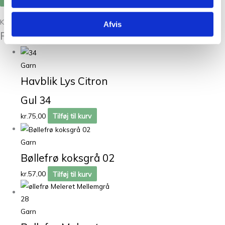
Kunder købte også
Afvis
Relaterede varer
Garn
Havblik Lys Citron
Gul 34
kr.
75,00
Tilføj til kurv
Garn
Bøllefrø koksgrå 02
kr.
57,00
Tilføj til kurv
Garn