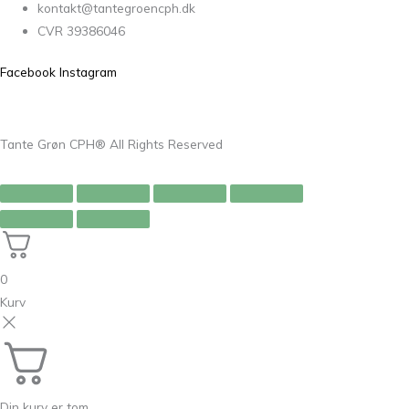
kontakt@tantegroencph.dk
CVR 39386046
Facebook
Instagram
Tante Grøn CPH® All Rights Reserved
0
Kurv
Din kurv er tom