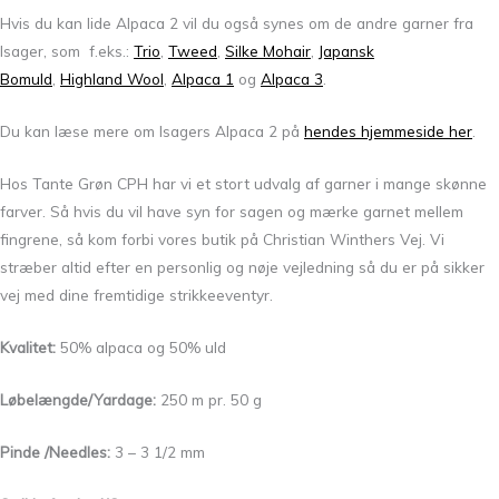
Hvis du kan lide Alpaca 2 vil du også synes om de andre garner fra
Isager, som f.eks.:
Trio
,
Tweed
,
Silke Mohair
,
Japansk
Bomuld
,
Highland Wool
,
Alpaca 1
og
Alpaca 3
.
Du kan læse mere om Isagers Alpaca 2 på
hendes hjemmeside her
.
Hos Tante Grøn CPH har vi et stort udvalg af garner i mange skønne
farver. Så hvis du vil have syn for sagen og mærke garnet mellem
fingrene, så kom forbi vores butik på Christian Winthers Vej. Vi
stræber altid efter en personlig og nøje vejledning så du er på sikker
vej med dine fremtidige strikkeeventyr.
Kvalitet:
50% alpaca og 50% uld
Løbelængde/Yardage:
250 m pr. 50 g
Pinde /Needles:
3 – 3 1/2 mm