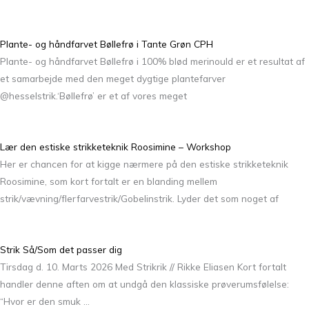
Plante- og håndfarvet Bøllefrø i Tante Grøn CPH
Plante- og håndfarvet Bøllefrø i 100% blød merinould er et resultat af
et samarbejde med den meget dygtige plantefarver
@hesselstrik.‘Bøllefrø’ er et af vores meget
Lær den estiske strikketeknik Roosimine – Workshop
Her er chancen for at kigge nærmere på den estiske strikketeknik
Roosimine, som kort fortalt er en blanding mellem
strik/vævning/flerfarvestrik/Gobelinstrik. Lyder det som noget af
Strik Så/Som det passer dig
Tirsdag d. 10. Marts 2026 Med Strikrik // Rikke Eliasen Kort fortalt
handler denne aften om at undgå den klassiske prøverumsfølelse:
“Hvor er den smuk …