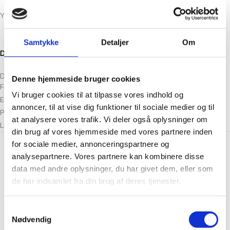
You may also like
Samtykke
Detaljer
Om
Du kan købe billet til den 2. workshop her.
Del:
Denne hjemmeside bruger cookies
Facebook
Vi bruger cookies til at tilpasse vores indhold og
Email
annoncer, til at vise dig funktioner til sociale medier og til
Pinterest
at analysere vores trafik. Vi deler også oplysninger om
LinkedIn
din brug af vores hjemmeside med vores partnere inden
for sociale medier, annonceringspartnere og
Skriv en kommentar
analysepartnere. Vores partnere kan kombinere disse
Din e-mailadresse vil ikke blive publiceret.
Krævede felter er
data med andre oplysninger, du har givet dem, eller som
markeret med
de har indsamlet fra din brug af deres tjenester.
*
Skriv
Samtykkevalg
her..
Nødvendig