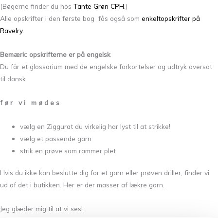
(Bøgerne finder du hos
Tante Grøn CPH
.)
Alle opskrifter i den første bog fås også som
enkeltopskrifter på
Ravelry.
Bemærk: opskrifterne er på engelsk
Du får et glossarium med de engelske forkortelser og udtryk oversat
til dansk.
f ø r v i m ø d e s
vælg en Ziggurat du virkelig har lyst til at strikke!
vælg et passende garn
strik en prøve som rammer plet
Hvis du ikke kan beslutte dig for et garn eller prøven driller, finder vi
ud af det i butikken. Her er der masser af lækre garn.
Jeg glæder mig til at vi ses!