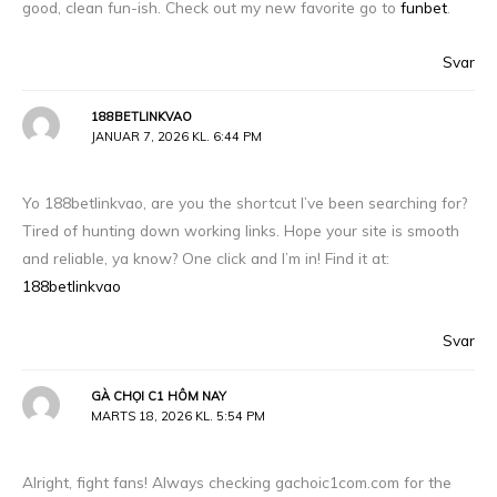
good, clean fun-ish. Check out my new favorite go to
funbet
.
Svar
188BETLINKVAO
JANUAR 7, 2026 KL. 6:44 PM
Yo 188betlinkvao, are you the shortcut I’ve been searching for?
Tired of hunting down working links. Hope your site is smooth
and reliable, ya know? One click and I’m in! Find it at:
188betlinkvao
Svar
GÀ CHỌI C1 HÔM NAY
MARTS 18, 2026 KL. 5:54 PM
Alright, fight fans! Always checking gachoic1com.com for the