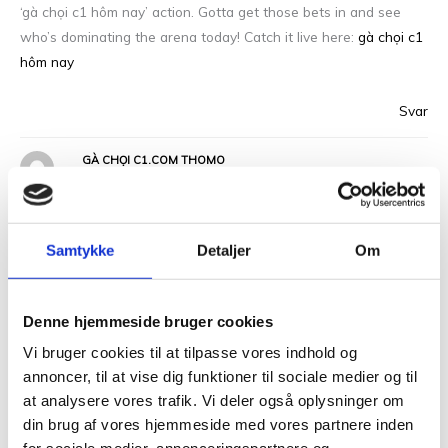
‘gà chọi c1 hôm nay’ action. Gotta get those bets in and see
who’s dominating the arena today! Catch it live here:
gà chọi c1
hôm nay
Svar
GÀ CHỌI C1.COM THOMO
MARTS 18, 2026 KL. 5:54 PM
Hey folks, look for gà chọi c1.com thomo? Check it out here:
gà
Samtykke
Detaljer
Om
chọi c1.com thomo
Svar
Denne hjemmeside bruger cookies
Vi bruger cookies til at tilpasse vores indhold og
GACHOIC1
annoncer, til at vise dig funktioner til sociale medier og til
MARTS 18, 2026 KL. 5:55 PM
at analysere vores trafik. Vi deler også oplysninger om
din brug af vores hjemmeside med vores partnere inden
For everything ‘gachoic1’, this is where I go. Give it a look: