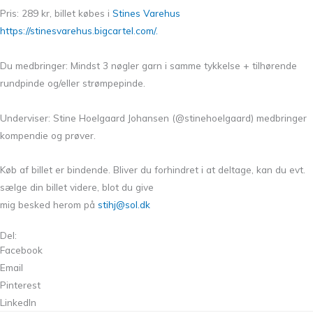
Pris: 289 kr, billet købes i
Stines Varehus
https://stinesvarehus.bigcartel.com/.
Du medbringer: Mindst 3 nøgler garn i samme tykkelse + tilhørende
rundpinde og/eller strømpepinde.
Underviser: Stine Hoelgaard Johansen (@stinehoelgaard) medbringer
kompendie og prøver.
Køb af billet er bindende. Bliver du forhindret i at deltage, kan du evt.
sælge din billet videre, blot du give
mig besked herom på
stihj@sol.dk
Del:
Facebook
Email
Pinterest
LinkedIn