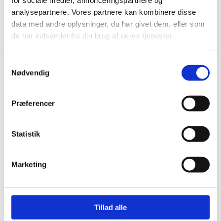
for sociale medier, annonceringspartnere og
gachoic1
analysepartnere. Vores partnere kan kombinere disse
data med andre oplysninger, du har givet dem, eller som
Svar
de har indsamlet fra din brug af deres tjenester.
Samtykkevalg
Skriv en kommentar
Nødvendig
Din e-mailadresse vil ikke blive publiceret.
Krævede felter er
markeret med
*
Præferencer
Skriv
her..
Statistik
Marketing
Tillad alle