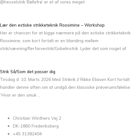
@hesselstrik.‘Bøllefrø’ er et af vores meget
Lær den estiske strikketeknik Roosimine – Workshop
Her er chancen for at kigge nærmere på den estiske strikketeknik
Roosimine, som kort fortalt er en blanding mellem
strik/vævning/flerfarvestrik/Gobelinstrik. Lyder det som noget af
Strik Så/Som det passer dig
Tirsdag d. 10. Marts 2026 Med Strikrik // Rikke Eliasen Kort fortalt
handler denne aften om at undgå den klassiske prøverumsfølelse:
“Hvor er den smuk …
Christian Winthers Vej 2
DK-1860 Frederiksberg
+45 31382404