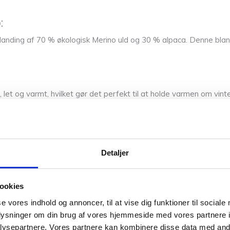
:
anding af 70 % økologisk Merino uld og 30 % alpaca. Denne blandi
dt, let og varmt, hvilket gør det perfekt til at holde varmen om v
g måde uden brug af skadelige kemikalier.
r en ekstra dimension til garnet, der gør det endnu mere blødt og
Detaljer
ookies
ed fokus på at minimere miljøpåvirkningen. Der er lagt vægt på 
se vores indhold og annoncer, til at vise dig funktioner til sociale
oplysninger om din brug af vores hjemmeside med vores partnere i
ysepartnere. Vores partnere kan kombinere disse data med andr
edygtig kvalitet, som er ideel til strikning af lækre, bløde og v