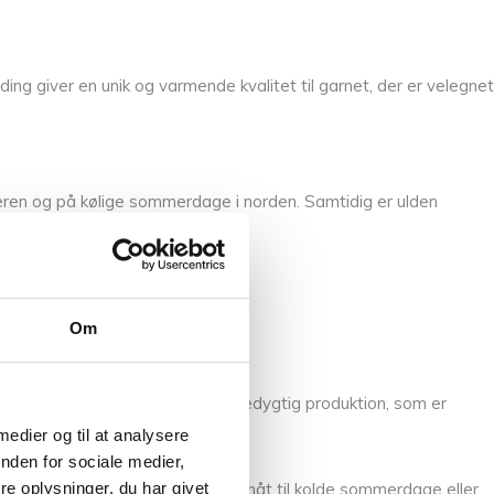
ng giver en unik og varmende kvalitet til garnet, der er velegnet
interen og på kølige sommerdage i norden. Samtidig er ulden
 behageligt at strikke med.
Om
at bruge økologisk uld og en bæredygtig produktion, som er
 medier og til at analysere
nden for sociale medier,
e oplysninger, du har givet
arme strikkeprojekter i stort og småt til kolde sommerdage eller