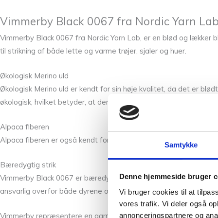
Vimmerby Black 0067 fra Nordic Yarn Lab
Vimmerby Black 0067 fra Nordic Yarn Lab, er en blød og lækker bl
til strikning af både lette og varme trøjer, sjaler og huer.
Økologisk Merino uld
Økologisk Merino uld er kendt for sin høje kvalitet, da det er blø
økologisk, hvilket betyder, at den er produceret på en bæredygti
Alpaca fiberen
Alpaca fiberen er også kendt for sin blødhed og varme, og tilføje
Samtykke
Bæredygtig strik
Denne hjemmeside bruger c
Vimmerby Black 0067 er bæredygtig strik, da det er produceret m
ansvarlig overfor både dyrene og miljøet.
Vi bruger cookies til at tilpas
vores trafik. Vi deler også 
annonceringspartnere og anal
Vimmerby repræsentere en garn kvaliteten der er blød, varm og bær