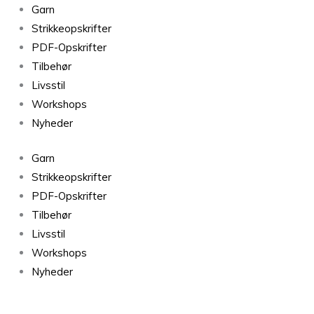
Vimmerby
Garn
Black
Strikkeopskrifter
0067
PDF-Opskrifter
antal
Tilbehør
Livsstil
Workshops
Nyheder
Garn
Strikkeopskrifter
PDF-Opskrifter
Tilbehør
Livsstil
Workshops
Nyheder