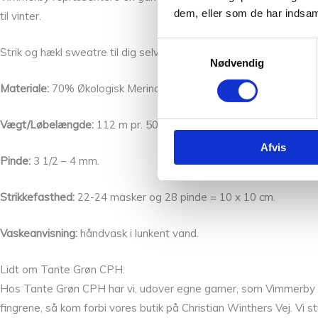
dem, eller som de har indsaml
til vinter.
Samtykkevalg
Strik og hækl sweatre til dig selv i denne garn. På pinde 4 går det 
Nødvendig
Materiale:
70% Økologisk Merino Uld og 30 % Alpaca.
Vægt/Løbelængde:
112 m pr. 50 g.
Afvis
Pinde:
3 1/2 – 4 mm.
Strikkefasthed:
22-24 masker og 28 pinde = 10 x 10 cm.
Vaskeanvisning:
håndvask i lunkent vand.
Lidt om Tante Grøn CPH:
Hos Tante Grøn CPH har vi, udover egne garner, som Vimmerby Li
fingrene, så kom forbi vores butik på Christian Winthers Vej. Vi s