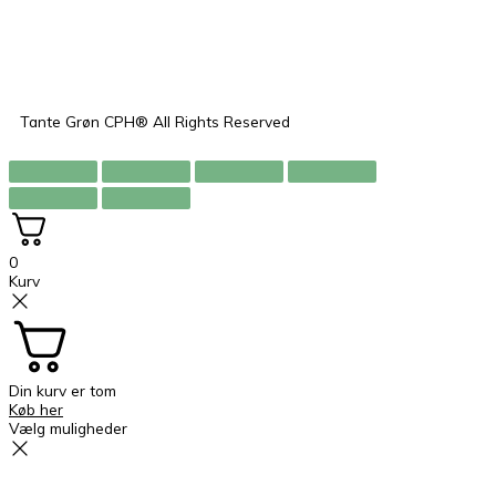
a
n
c
s
e
t
Tante Grøn CPH® All Rights Reserved
b
a
o
g
0
o
r
Kurv
k
a
m
Din kurv er tom
Køb her
Vælg muligheder