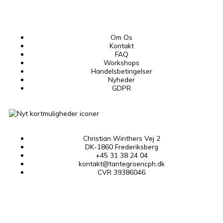
Om Os
Kontakt
FAQ
Workshops
Handelsbetingelser
Nyheder
GDPR
Christian Winthers Vej 2
DK-1860 Frederiksberg
+45 31 38 24 04
kontakt@tantegroencph.dk
CVR 39386046
F
I