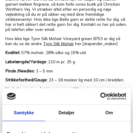
garnet mellem fingrene, så kom forbi vores butik på Christian
Winthers Vej. Vi stræber altid efter en personlig og nøje
vejledning så du er på sikker vej med dine fremtidige
strikkeeventyr. Hvis ikke lige Bella garn er dette rette for dig, så
har vi helt sikkert det rette garn for dig. Kontakt os her på siden,
på telefon eller over email.
Hvis ikke lige Tynn Silk Mohair Vineyard green 8753 er dig så
kan du se de andre
Tynn Silk Mohair
her.[/expander_maker]
Kvalitet:
57% mohair, 28% silke og 15% uld
Løbelængde/Yardage:
210 m pr. 25 g
Pinde /Needles:
3 – 5 mm
Strikkefasthed/Gauge:
23 – 18 masker lig med 10 cm i bredden.
Vask:
Kan vaske på uldprogram ved 30 grader.
God service og hurtig levering, når du bestiller strikkegarn
online
Samtykke
Detaljer
Om
Hos
Tante Grøn CPH
kan du altid forvente personlig service og
hurtig levering, når du handler i vores webshop – uanset om du
køber garn, brugskunst eller tilbehør til strik og hækling. Vi har
ofte gode tilbud på udvalgte garnmærker, så du kan gøre en