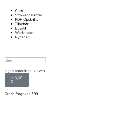
Garn
Strikkeopskrifter
PDF-Opskrifter
Tilbehør
Livsstil
Workshops
Nyheder
Søg
Kurv
Ingen produkter i kurven
kr.
0,00
0
Gratis fragt ved 399,-