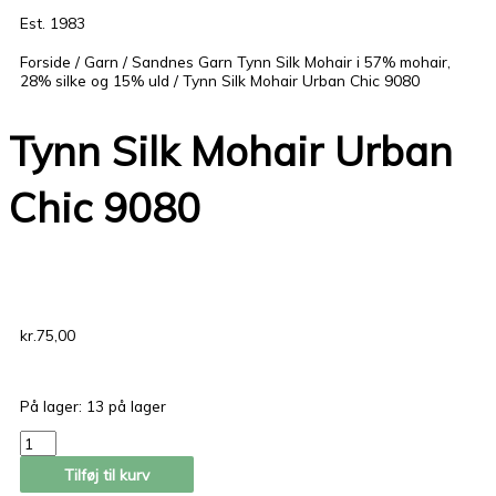
Est. 1983
Forside
/
Garn
/
Sandnes Garn Tynn Silk Mohair i 57% mohair,
28% silke og 15% uld
/ Tynn Silk Mohair Urban Chic 9080
Tynn Silk Mohair Urban
Chic 9080
kr.
75,00
Tynn
På lager:
13 på lager
Silk
Mohair
Urban
Chic
Tilføj til kurv
9080