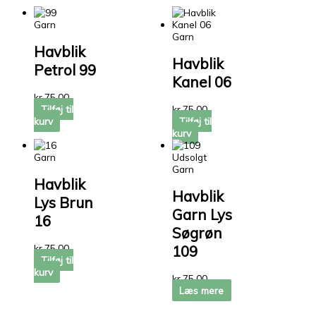
Garn
Garn
Havblik
Havblik
Petrol 99
Kanel 06
kr.
75,00
Tilføj til
kr.
75,00
kurv
Tilføj til
kurv
Garn
Udsolgt
Garn
Havblik
Havblik
Lys Brun
Garn Lys
16
Søgrøn
109
kr.
75,00
Tilføj til
kurv
kr.
75,00
Læs mere