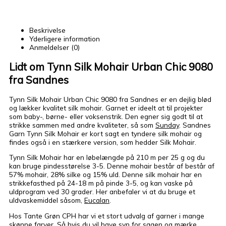
antal
Beskrivelse
Yderligere information
Anmeldelser (0)
Lidt om Tynn Silk Mohair Urban Chic 9080
fra Sandnes
Tynn Silk Mohair Urban Chic 9080 fra Sandnes er en dejlig blød
og lækker kvalitet silk mohair. Garnet er ideelt at til projekter
som baby-, børne- eller voksenstrik. Den egner sig godt til at
strikke sammen med andre kvaliteter, så som
Sunday
. Sandnes
Garn Tynn Silk Mohair er kort sagt en tyndere silk mohair og
findes også i en stærkere version, som hedder Silk Mohair.
Tynn Silk Mohair har en løbelængde på 210 m per 25 g og du
kan bruge pindesstørelse 3-5. Denne mohair består af består af
57% mohair, 28% silke og 15% uld. Denne silk mohair har en
strikkefasthed på 24-18 m på pinde 3-5, og kan vaske på
uldprogram ved 30 grader. Her anbefaler vi at du bruge et
uldvaskemiddel såsom,
Eucalan
.
Hos Tante Grøn CPH har vi et stort udvalg af garner i mange
skønne farver. Så hvis du vil have syn for sagen og mærke