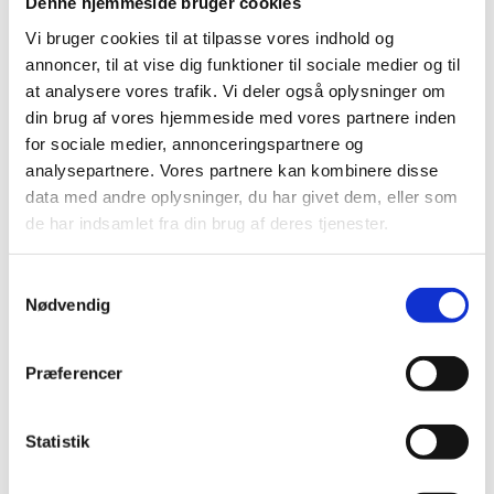
Denne hjemmeside bruger cookies
ekstra god handel.
Vi bruger cookies til at tilpasse vores indhold og
Vi bestræber os på at give dig den bedste kundeoplevelse –
både online og i vores fysiske butik på Frederiksberg. Her kan du
annoncer, til at vise dig funktioner til sociale medier og til
gå på opdagelse i et inspirerende univers fyldt med produkter,
at analysere vores trafik. Vi deler også oplysninger om
du ikke finder andre steder, og få kyndig vejledning, gode råd og
din brug af vores hjemmeside med vores partnere inden
hjælp til dit næste strikke- eller hækleprojekt.
for sociale medier, annonceringspartnere og
Vægt
0,025 kg
analysepartnere. Vores partnere kan kombinere disse
data med andre oplysninger, du har givet dem, eller som
Anmeldelser
de har indsamlet fra din brug af deres tjenester.
Der er endnu ikke nogle anmeldelser.
Vær den første til at anmelde “Tynn Silk
Samtykkevalg
Nødvendig
Mohair Urban Chic 9080”
Din e-mailadresse vil ikke blive publiceret.
Krævede felter er
Præferencer
markeret med
*
Din bedømmelse
Statistik
Din anmeldelse
*