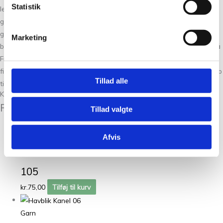
Statistik
levering, når du bestiller i vores webshop. Det er uanset om du køber
garn, brugskunst eller strikke- og hækletilbehør. Du finder også tit
gode tilbud på udvalgte garnmærker. Vi bestræber os på at give den
Marketing
bedste kundeoplevelse både online, men også i vores fysiske butik på
Frederiksberg. Det er et sted, hvor du finder nye produkter, du ikke
finder andre steder og kan få gode råd og strik om hækling eller hjælp
Tillad alle
til dit næste strikkeprojekt.
Kunder købte også
Relaterede varer
Tillad valgte
Garn
Afvis
Havblik Mørk Grøn
105
kr.
75,00
Tilføj til kurv
Garn