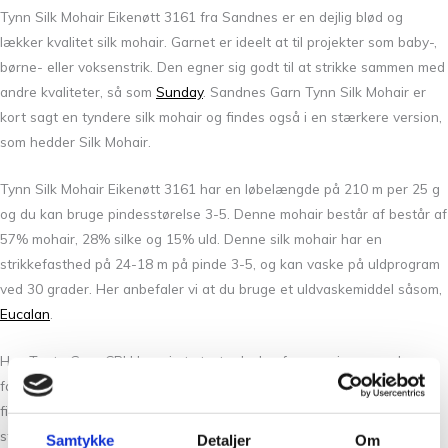
Tynn Silk Mohair Eikenøtt 3161 fra Sandnes er en dejlig blød og
lækker kvalitet silk mohair. Garnet er ideelt at til projekter som baby-,
børne- eller voksenstrik. Den egner sig godt til at strikke sammen med
andre kvaliteter, så som
Sunday
. Sandnes Garn Tynn Silk Mohair er
kort sagt en tyndere silk mohair og findes også i en stærkere version,
som hedder Silk Mohair.
Tynn Silk Mohair Eikenøtt 3161 har en løbelængde på 210 m per 25 g
og du kan bruge pindesstørelse 3-5. Denne mohair består af består af
57% mohair, 28% silke og 15% uld. Denne silk mohair har en
strikkefasthed på 24-18 m på pinde 3-5, og kan vaske på uldprogram
ved 30 grader. Her anbefaler vi at du bruge et uldvaskemiddel såsom,
Eucalan
.
Hos Tante Grøn CPH har vi et stort udvalg af garner i mange skønne
farver. Så hvis du vil have syn for sagen og mærke garnet mellem
fingrene, så kom forbi vores butik på Christian Winthers Vej. Vi
stræber altid efter en personlig og nøje vejledning så du er på sikker
Samtykke
Detaljer
Om