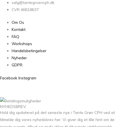
salg@tantegroencph.dk
CVR 46618637
Om Os
Kontakt
FAQ
Workshops
Handelsbetingelser
Nyheder
GDPR
Facebook
Instagram
NYHEDSBREV
Hold dig opdateret på det seneste nye i Tante Grøn CPH ved at
tilmelde dig vores nyhedsbrev her. Vi giver dig et lille hint om de
nyeste events, tilbud og gode idéer til dit næste strikkeprojekt.