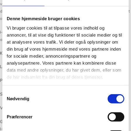
vej med dine fremtidige strikkeeventyr. Hvis ikke lige Bella garn er
dette rette for dig, så har vi helt sikkert det rette garn for dig. Kontakt
os her på siden, på telefon eller over email.
Denne hjemmeside bruger cookies
Vi bruger cookies til at tilpasse vores indhold og
Hvis ikke lige Tynn Silk Mohair Eikenøtt 3161 er dig så kan du se de
annoncer, til at vise dig funktioner til sociale medier og til
andre
Tynn Silk Mohair
her.[/expander_maker]
at analysere vores trafik. Vi deler også oplysninger om
din brug af vores hjemmeside med vores partnere inden
Kvalitet:
57% mohair, 28% silke og 15% uld
for sociale medier, annonceringspartnere og
analysepartnere. Vores partnere kan kombinere disse
Løbelængde/Yardage:
210 m pr. 25 g
data med andre oplysninger, du har givet dem, eller som
de har indsamlet fra din brug af deres tjenester.
Pinde /Needles:
3 – 5 mm
Samtykkevalg
Strikkefasthed/Gauge:
23 – 18 masker lig med 10 cm i bredden.
Nødvendig
Vask:
Kan vaske på uldprogram ved 30 grader.
Præferencer
God service og hurtig levering, når du bestiller strikkegarn online
Hos Tante Grøn CPH kan du altid forvente god service og en hurtig