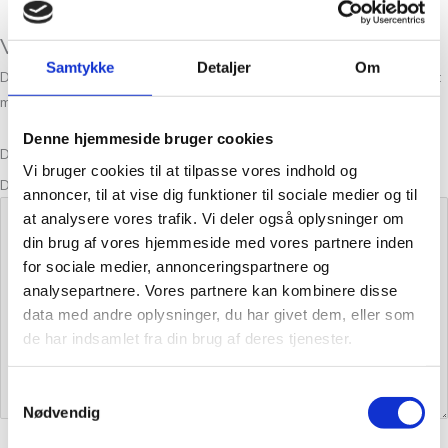
Vær den første til at anmelde “Tweed Oak”
Samtykke
Detaljer
Om
Din e-mailadresse vil ikke blive publiceret.
Krævede felter er markeret
med
*
Denne hjemmeside bruger cookies
Din bedømmelse
Vi bruger cookies til at tilpasse vores indhold og
Din anmeldelse
*
annoncer, til at vise dig funktioner til sociale medier og til
at analysere vores trafik. Vi deler også oplysninger om
din brug af vores hjemmeside med vores partnere inden
for sociale medier, annonceringspartnere og
analysepartnere. Vores partnere kan kombinere disse
data med andre oplysninger, du har givet dem, eller som
de har indsamlet fra din brug af deres tjenester.
Samtykkevalg
Nødvendig