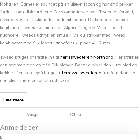
Mohairen. Garnet er spundet på en ujævn facon og har små prikker
fordelt sporadisk i trådene. De skønne farver som Tweed er farvet i,
giver et væld af muligheder for kombination. Du kan for eksempel
kombinere Tweed sammen med Alpaca 1 og Silk Mohair for at
nuancere Tweeds udtryk en smule. Hvis du strikker med Tweed
kombineret med Silk Mohair anbefaler vi pinde 4 – 7 mm.
Tweed bruges af PetiteKnit til
herresweateren Northland
. Her strikkes
den sammen med en tråd Silk Mohair. Dermed bliver den ultra blød og
lækker. Den kan også bruges i
Terrazzo sweateren
fra PetiteKnit, så
den bliver mere ensartet i udtrykket.
Læs mere
Vægt
0,05 kg
Anmeldelser
Der er endnu ikke nogle anmeldelser.