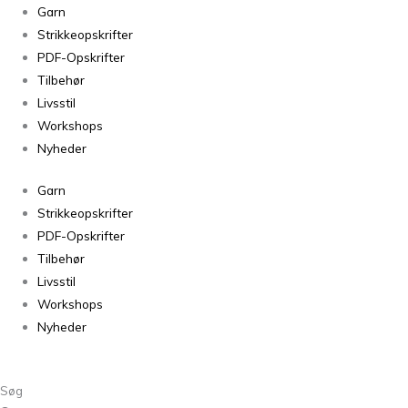
Tweed
Garn
Bottle
Strikkeopskrifter
Green
PDF-Opskrifter
antal
Tilbehør
Livsstil
Workshops
Nyheder
Garn
Strikkeopskrifter
PDF-Opskrifter
Tilbehør
Livsstil
Workshops
Nyheder
Søg