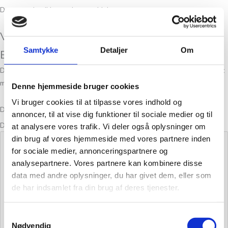
Der er endnu ikke nogle anmeldelser.
Vær den første til at anmelde “Tweed
Samtykke
Detaljer
Om
Bottle Green”
Din e-mailadresse vil ikke blive publiceret.
Krævede felter er markeret
med
*
Denne hjemmeside bruger cookies
Vi bruger cookies til at tilpasse vores indhold og
Din bedømmelse
annoncer, til at vise dig funktioner til sociale medier og til
Din anmeldelse
*
at analysere vores trafik. Vi deler også oplysninger om
din brug af vores hjemmeside med vores partnere inden
for sociale medier, annonceringspartnere og
analysepartnere. Vores partnere kan kombinere disse
data med andre oplysninger, du har givet dem, eller som
de har indsamlet fra din brug af deres tjenester.
Samtykkevalg
Nødvendig