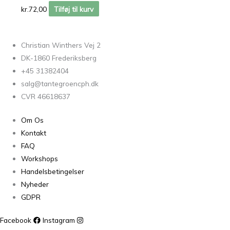
kr.
72,00
Tilføj til kurv
Christian Winthers Vej 2
DK-1860 Frederiksberg
+45 31382404
salg@tantegroencph.dk
CVR 46618637
Om Os
Kontakt
FAQ
Workshops
Handelsbetingelser
Nyheder
GDPR
Facebook
Instagram