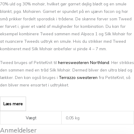
70% uld og 30% mohair, hvilket gør garnet dejlig blødt og en smule
blankt, pga. Mohairen. Garnet er spundet på en ujævn facon og har
små prikker fordelt sporadisk i trådene. De skønne farver som Tweed
er farvet i, giver et væld af muligheder for kombination. Du kan for
eksempel kombinere Tweed sammen med Alpaca 1 og Silk Mohair for
at nuancere Tweeds udtryk en smule. Hvis du strikker med Tweed
kombineret med Silk Mohair anbefaler vi pinde 4 – 7 mm.
Tweed bruges af PetiteKnit til
herresweateren Northland
. Her strikkes
den sammen med en tråd Silk Mohair. Dermed bliver den ultra blød og
lækker. Den kan også bruges i
Terrazzo sweateren
fra PetiteKnit, så
den bliver mere ensartet i udtrykket.
Læs mere
Vægt
0,05 kg
Anmeldelser