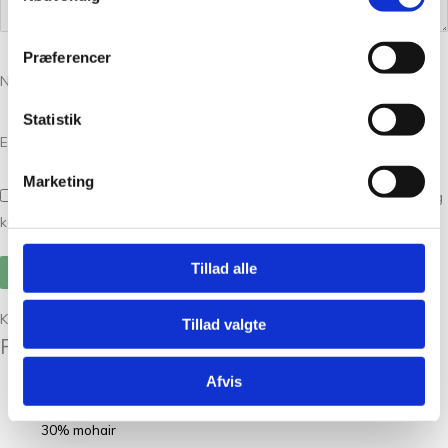
Præferencer
Navn
*
Statistik
E-mail
*
Marketing
Gem mit navn, mail og websted i denne browser til næste gang jeg
kommenterer.
Tillad alle
Kunder købte også
Tillad valgte
Relaterede varer
Afvis
Isager Tweed i 70% uld og
30% mohair