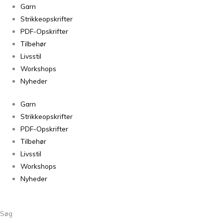
Tokyo
Garn
Clutch
Strikkeopskrifter
fra
PDF-Opskrifter
Baldyre
Tilbehør
antal
Livsstil
Workshops
Nyheder
Garn
Strikkeopskrifter
PDF-Opskrifter
Tilbehør
Livsstil
Workshops
Nyheder
Søg