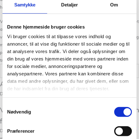
Samtykke
Detaljer
Om
hårpynt til funktionelle strikketasker og praktiske hævekurve.
Vi ønsker at inspirere til nye projekter og idéer i en atmosfære præget
Denne hjemmeside bruger cookies
af kreativitet og kvalitet. Samtidig er bæredygtighed en hjørnesten i
Vi bruger cookies til at tilpasse vores indhold og
vores arbejde: alt garn, vi forhandler, er fremstillet under ansvarlige og
annoncer, til at vise dig funktioner til sociale medier og til
miljøvenlige forhold. Fra udvælgelsen af råmaterialer til håndtering af
at analysere vores trafik. Vi deler også oplysninger om
produktionen sikrer vi, at dit valg af garn både er smukt, holdbart og i
din brug af vores hjemmeside med vores partnere inden
tråd med omtanke for mennesker og miljø.
for sociale medier, annonceringspartnere og
Vægt
,5 kg
analysepartnere. Vores partnere kan kombinere disse
data med andre oplysninger, du har givet dem, eller som
Anmeldelser
de har indsamlet fra din brug af deres tjenester.
Der er endnu ikke nogle anmeldelser.
Samtykkevalg
Vær den første til at anmelde “Tokyo Clutch
Nødvendig
fra Baldyre”
Din e-mailadresse vil ikke blive publiceret.
Krævede felter er markeret
Præferencer
med
*