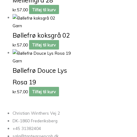
kr.
57,00
Tilføj til kurv
Garn
Bøllefrø koksgrå 02
kr.
57,00
Tilføj til kurv
Garn
Bøllefrø Douce Lys
Rosa 19
kr.
57,00
Tilføj til kurv
Christian Winthers Vej 2
DK-1860 Frederiksberg
+45 31382404
salg@tantegroencph.dk