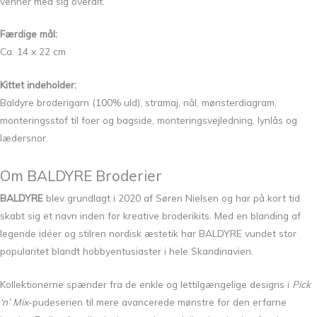
venner med sig overalt.
Færdige mål:
Ca. 14 x 22 cm
Kittet indeholder:
Baldyre broderigarn (100% uld), stramaj, nål, mønsterdiagram,
monteringsstof til foer og bagside, monteringsvejledning, lynlås og
lædersnor.
Om BALDYRE Broderier
BALDYRE
blev grundlagt i 2020 af Søren Nielsen og har på kort tid
skabt sig et navn inden for kreative broderikits. Med en blanding af
legende idéer og stilren nordisk æstetik har BALDYRE vundet stor
popularitet blandt hobbyentusiaster i hele Skandinavien.
Kollektionerne spænder fra de enkle og lettilgængelige designs i
Pick
‘n’ Mix
-pudeserien til mere avancerede mønstre for den erfarne