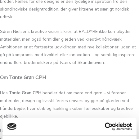
broder. Fælles for alle designs er den tydelige inspiration fra den
skandinaviske designtradition, der giver kitsene et særligt nordisk
udtryk.
Søren Nielsens kreative vision sikrer, at BALDYRE ikke kun tilbyder
materialer, men også formidler glæden ved kreativt håndværk.
Ambitionen er at fortsætte udviklingen med nye kollektioner, uden at
gå på kompromis med kvalitet eller innovation – og samtidig inspirere
endnu flere broderielskere på tværs af Skandinavien.
Om Tante Grøn CPH
Hos
Tante Grøn CPH
handler det om mere end garn – vi forener
materialer, design og livsstil. Vores univers bygger på glæden ved
håndarbejde, hvor strik og hækling skaber fællesskaber og kreative
øjeblikke.
Ud over garn finder du hos os et nøje udvalgt sortiment af produkter,
der gør håndarbejdsoplevelsen ekstra særlig – alt fra smykker og