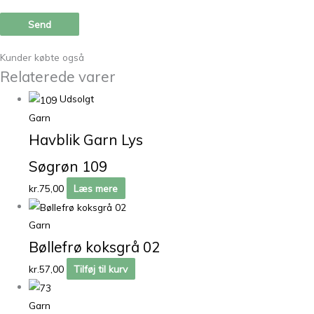
Kunder købte også
Relaterede varer
Udsolgt
Garn
Havblik Garn Lys
Søgrøn 109
kr.
75,00
Læs mere
Garn
Bøllefrø koksgrå 02
kr.
57,00
Tilføj til kurv
Garn