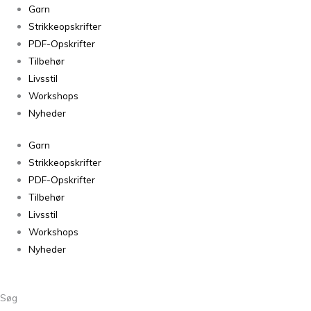
Tante
Garn
Grøn
Strikkeopskrifter
CPH
PDF-Opskrifter
Plante-
Tilbehør
og
Livsstil
håndfarvet
Workshops
Bøllefrø
Nyheder
Dimetrius
Garn
antal
Strikkeopskrifter
PDF-Opskrifter
Tilbehør
Livsstil
Workshops
Nyheder
Søg