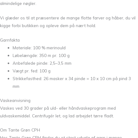
almindelige nøgler.
Vi glæder os til at præsentere de mange flotte farver og håber, du vil
kigge forbi butikken og opleve dem på nært hold.
Garnfakta
Materiale: 100 % merinould
Løbelængde: 350 m pr. 100 g
Anbefalede pinde: 2,5–3,5 mm
Vægt pr. fed: 100 g
Strikkefasthed: 26 masker x 34 pinde = 10 x 10 cm på pind 3
mm
Vaskeanvisning
Vaskes ved 30 grader på uld- eller håndvaskeprogram med
uldvaskemiddel. Centrifugér let, og lad arbejdet tørre fladt.
Om Tante Grøn CPH
Hos Tante Grøn CPH finder du et stort udvalg af garn i mange