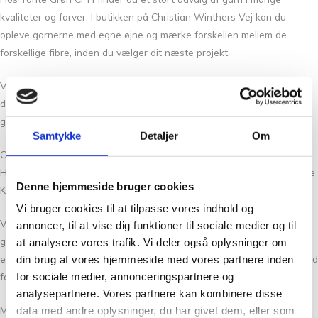
kvaliteter og farver. I butikken på Christian Winthers Vej kan du
opleve garnerne med egne øjne og mærke forskellen mellem de
forskellige fibre, inden du vælger dit næste projekt.
Vi lægger vægt på personlig service og grundig vejledning, så du får
den inspiration og hjælp, der gør det nemmere at finde det helt rette
garn.
Samtykke
Detaljer
Om
Om Hesselstrik
Hesselstrik
er en plantefarvevirksomhed i Nyborg, grundlagt af
Hanne
Denne hjemmeside bruger cookies
Kær Pedersen
i 2020.
Vi bruger cookies til at tilpasse vores indhold og
Virksomheden arbejder med naturlig plantefarvning og udvikler både
annoncer, til at vise dig funktioner til sociale medier og til
garn, strikdesigns og opskrifter. Hanne Kær Pedersen er cand.mag. i
at analysere vores trafik. Vi deler også oplysninger om
engelsk og nordisk og kombinerer sit håndværksmæssige arbejde med
din brug af vores hjemmeside med vores partnere inden
for sociale medier, annonceringspartnere og
formidling og professionel oversættelse.
analysepartnere. Vores partnere kan kombinere disse
Med respekt for traditionelle håndværksteknikker og naturens egne
data med andre oplysninger, du har givet dem, eller som