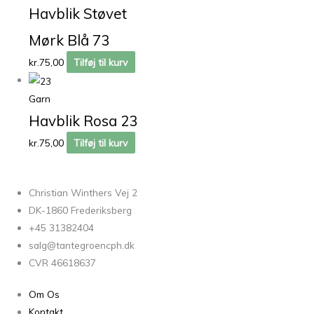
Havblik Støvet
Mørk Blå 73
kr.
75,00
Tilføj til kurv
Garn
Havblik Rosa 23
kr.
75,00
Tilføj til kurv
Christian Winthers Vej 2
DK-1860 Frederiksberg
+45 31382404
salg@tantegroencph.dk
CVR 46618637
Om Os
Kontakt