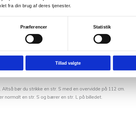
et fra din brug af deres tjenester.
cm
Præferencer
Statistik
m på ca. 20-25 cm for str. XS-XL og ca. 15-20 cm for str. 2XL-
Tillad valgte
opæiske standardstørrelser og passer et brystmål på omtrent 80
ltså bør du strikke en str. S med en overvidde på 112 cm.
 normalt en str. S og bærer en str. L på billedet.