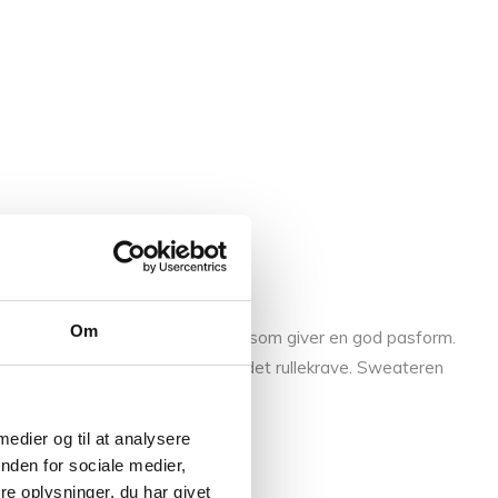
Om
kket er designet med vendepinde, som giver en god pasform.
den som den er, eller som en foldet rullekrave. Sweateren
 medier og til at analysere
nden for sociale medier,
e oplysninger, du har givet