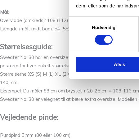
dem, eller som de har indsaml
Mål:
Overvidde (omkreds): 108 (112) 121 (128) 134 (141) 148 (154) 
Samtykkevalg
Nødvendig
Længde (målt midt bag): 54 (55) 57 (58) 60 (61) 62 (63) cm.
Størrelsesguide:
Sweater No. 30 har en oversize pasform. Beregn et bevægelsesru
Afvis
pasform for hver enkelt størrelse.
Størrelserne XS (S) M (L) XL (2XL) 3XL (4XL) og svarer til eur
140) cm.
Eksempel: Du måler 88 cm om brystet + 20-25 cm = 108-113 cm. A
Sweater No. 30 er velegnet til at bære extra oversize. Modellen er
Vejledende pinde:
Rundpind 5 mm (80 eller 100 cm)