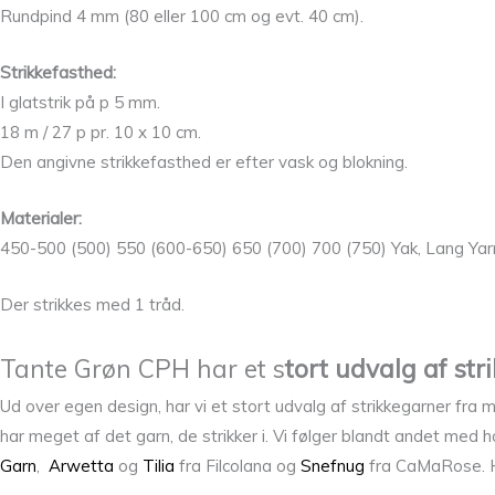
Rundpind 4 mm (80 eller 100 cm og evt. 40 cm).
Strikkefasthed:
I glatstrik på p 5 mm.
18 m / 27 p pr. 10 x 10 cm.
Den angivne strikkefasthed er efter vask og blokning.
Materialer:
450-500 (500) 550 (600-650) 650 (700) 700 (750) Yak, Lang Yarn
Der strikkes med 1 tråd.
Tante Grøn CPH har et s
tort udvalg af st
Ud over egen design, har vi et stort udvalg af strikkegarner fra
har meget af det garn, de strikker i. Vi følger blandt andet med
Garn
,
Arwetta
og
Tilia
fra Filcolana og
Snefnug
fra CaMaRose. Har