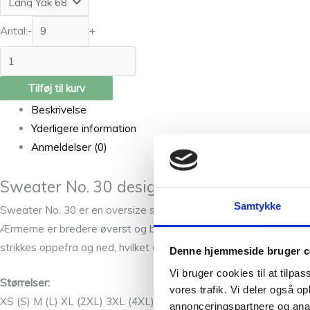
Antal:
-
+
Tilføj til kurv
Beskrivelse
Yderligere information
Anmeldelser (0)
Sweater No. 30 designet af My Favorite Th
Samtykke
Sweater No. 30 er en oversize sweater med høj krave, markante 
Ærmerne er bredere øverst og bliver smallere mod håndleddet. Kr
strikkes oppefra og ned, hvilket giver dig mulighed for at prøve 
Denne hjemmeside bruger c
Vi bruger cookies til at tilpas
Størrelser:
vores trafik. Vi deler også 
XS (S) M (L) XL (2XL) 3XL (4XL)
annonceringspartnere og anal