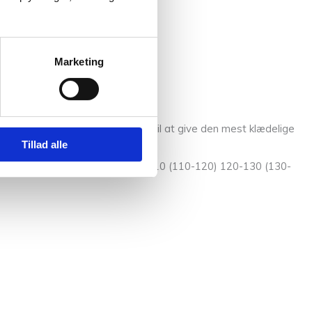
Marketing
4XL. Bevægelsesrummet er sat til at give den mest klædelige
Tillad alle
-85 (85-90) 90-95 (95-100) 100-110 (110-120) 120-130 (130-