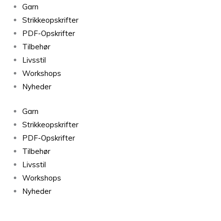
Sweater
Garn
No.
Strikkeopskrifter
30
PDF-Opskrifter
antal
Tilbehør
Livsstil
Workshops
Nyheder
Garn
Strikkeopskrifter
PDF-Opskrifter
Tilbehør
Livsstil
Workshops
Nyheder