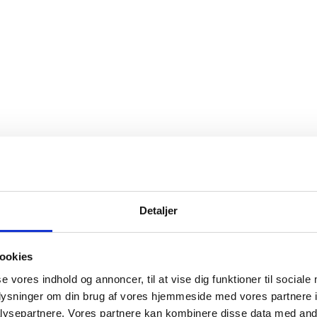
ings:
Detaljer
sadelskuldre og detaljer, der skiller sig ud. Ryggen og bæresty
aven kan strikkes både kort eller lang, så du kan vælge at bære 
den på undervejs og justere den efter dine mål.
ookies
se vores indhold og annoncer, til at vise dig funktioner til sociale
oplysninger om din brug af vores hjemmeside med vores partnere i
ysepartnere. Vores partnere kan kombinere disse data med andr