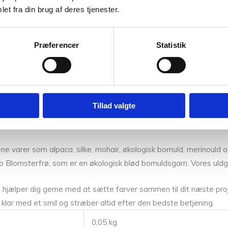
rfekt til alt fra babytøj, børnetøj samt til voksne som for eks
et fra din brug af deres tjenester.
og kan strikkes med enkelt eller dobbelttråd. Sunday egner sig
 lille, eller en fin sweater til din datter. Se vores
strikkeopskrift
Præferencer
Statistik
 stammer fra Uruguay er garanteret fremstillet uden brug af mule
Tillad valgte
 rene varer som alpaca, silke, mohair, økologisk bomuld, merinoul
o Blomsterfrø, som er en økologisk blød bomuldsgarn. Vores uldgar
hjælper dig gerne med at sætte farver sammen til dit næste proje
klar med et smil og stræber altid efter den bedste betjening.
0,05 kg