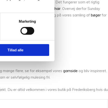
empel de flotte norske sweatre. Det fungerer som et rigtig
 specielt godt sammen med
Silk Mohair
. Overvej derfor Sunday
er
på hjemmesiden eller tag et kig på vores samling af
bøger
for
Marketing
sing.
Tillad alle
d og mange flere, se for eksempel vores
garnside
og bliv inspireret.
n er selvfølgelig mulesing fri.
kt. Du er altid velkommen i vores butik på Frederiksberg hvis du