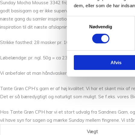
Sunday Mocha Mousse 3342 fra Sandnes er af 100% merino og er pe
dem, eller som de har indsaml
godt basisgarn og er ikke superwash behandlet. Tråden er tynd 
næste gang du samler inspiration til en sweater, sparkedragt til den
Samtykkevalg
Nødvendig
inspiration til dit næste afslapningsprojekt med Sunday. Råulden
Strikke fasthed: 28 masker pr. 10 cm.
Løbelændge: pr. ngl. 50g = ca 235 meter.
Afvis
Vi anbefaler at man håndvasker tøj strikket i Sunday separat.
Tante Grøn CPH’s garn er af høj kvalitet. Vi har et skønt mix af
Det er så bæredygtigt og naturligt som muligt. Se f.eks. vores Bi
Hos Tante Grøn CPH har vi et stort udvalg fra Sandnes Garn, og 
vil have syn for sagen og mærke Sunday mellem fingrene. Vi står 
Vægt