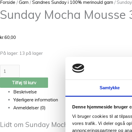
Forside
/
Garn
/
Sandnes Sunday i 100% merinould garn
/ Sunda
Sunday Mocha Mousse 
kr.
60,00
På lager:
13 på lager
Tilføj til kurv
Samtykke
Beskrivelse
Yderligere information
Denne hjemmeside bruger c
Anmeldelser (0)
Vi bruger cookies til at tilpas
Lidt om Sunday Mocha Mousse 3342 fra 
vores trafik. Vi deler også 
annonceringspartnere og anal