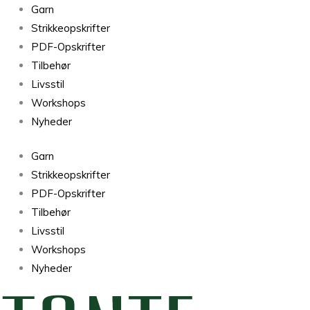
Sunday
Garn
Mocha
Strikkeopskrifter
Mousse
PDF-Opskrifter
3342
Tilbehør
antal
Livsstil
Workshops
Nyheder
Garn
Strikkeopskrifter
PDF-Opskrifter
Tilbehør
Livsstil
Workshops
Nyheder