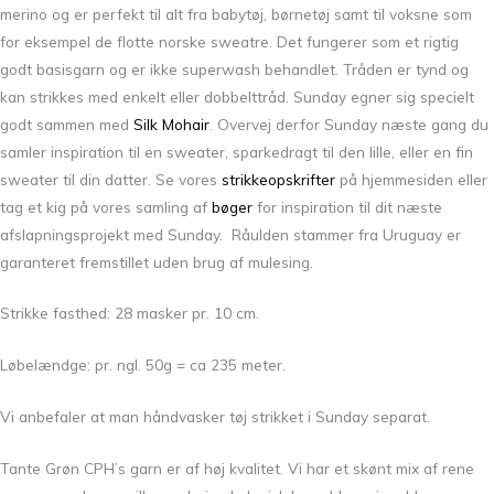
merino og er perfekt til alt fra babytøj, børnetøj samt til voksne som
for eksempel de flotte norske sweatre. Det fungerer som et rigtig
godt basisgarn og er ikke superwash behandlet. Tråden er tynd og
kan strikkes med enkelt eller dobbelttråd. Sunday egner sig specielt
godt sammen med
Silk Mohair
. Overvej derfor Sunday næste gang du
samler inspiration til en sweater, sparkedragt til den lille, eller en fin
sweater til din datter. Se vores
strikkeopskrifter
på hjemmesiden eller
tag et kig på vores samling af
bøger
for inspiration til dit næste
afslapningsprojekt med Sunday. Råulden stammer fra Uruguay er
garanteret fremstillet uden brug af mulesing.
Strikke fasthed: 28 masker pr. 10 cm.
Løbelændge: pr. ngl. 50g = ca 235 meter.
Vi anbefaler at man håndvasker tøj strikket i Sunday separat.
Tante Grøn CPH’s garn er af høj kvalitet. Vi har et skønt mix af rene