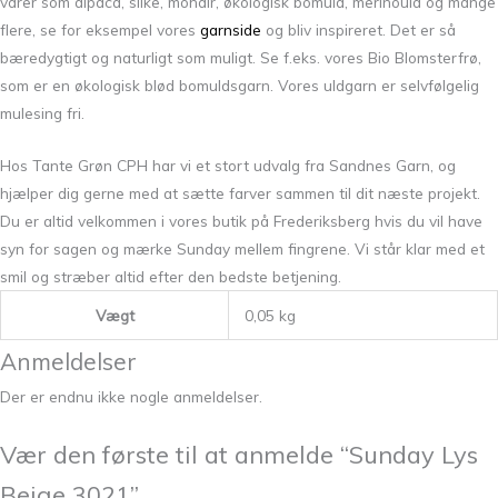
varer som alpaca, silke, mohair, økologisk bomuld, merinould og mange
flere, se for eksempel vores
garnside
og bliv inspireret. Det er så
bæredygtigt og naturligt som muligt. Se f.eks. vores Bio Blomsterfrø,
som er en økologisk blød bomuldsgarn. Vores uldgarn er selvfølgelig
mulesing fri.
Hos Tante Grøn CPH har vi et stort udvalg fra Sandnes Garn, og
hjælper dig gerne med at sætte farver sammen til dit næste projekt.
Du er altid velkommen i vores butik på Frederiksberg hvis du vil have
syn for sagen og mærke Sunday mellem fingrene. Vi står klar med et
smil og stræber altid efter den bedste betjening.
Vægt
0,05 kg
Anmeldelser
Der er endnu ikke nogle anmeldelser.
Vær den første til at anmelde “Sunday Lys
Beige 3021”