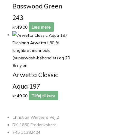
Basswood Green
243
kr.
49,00
Læs mere
Filcolana Arwetta i 80 %
langfibret merinould
(superwash-behandlet) og 20
% nylon
Arwetta Classic
Aqua 197
kr.
49,00
Tilføj til kurv
Christian Winthers Vej 2
DK-1860 Frederiksberg
+45 31382404