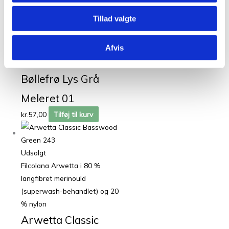
Avokado 809
Tillad valgte
kr.
49,00
Tilføj til kurv
Afvis
Tante Grøn CPH Bøllefrø i
100% blød merinould garn
Bøllefrø Lys Grå
Meleret 01
kr.
57,00
Tilføj til kurv
Udsolgt
Filcolana Arwetta i 80 %
langfibret merinould
(superwash-behandlet) og 20
% nylon
Arwetta Classic