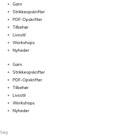
Sunday
Garn
Lys
Strikkeopskrifter
Beige
PDF-Opskrifter
3021
Tilbehør
antal
Livsstil
Workshops
Nyheder
Garn
Strikkeopskrifter
PDF-Opskrifter
Tilbehør
Livsstil
Workshops
Nyheder
Søg