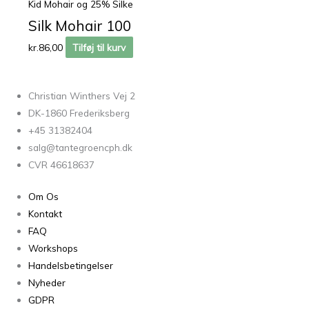
Kid Mohair og 25% Silke
Silk Mohair 100
kr.
86,00
Tilføj til kurv
Christian Winthers Vej 2
DK-1860 Frederiksberg
+45 31382404
salg@tantegroencph.dk
CVR 46618637
Om Os
Kontakt
FAQ
Workshops
Handelsbetingelser
Nyheder
GDPR