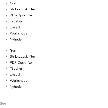
Strikkepinde
Garn
&
Strikkeopskrifter
Spisepinde
PDF-Opskrifter
antal
Tilbehør
Livsstil
Workshops
Nyheder
Garn
Strikkeopskrifter
PDF-Opskrifter
Tilbehør
Livsstil
Workshops
Nyheder
Søg