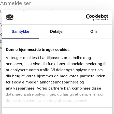
Anmeldelser
Der er endnu ikke nogle anmeldelser.
Vær den første til at anmelde “Strikkepinde
Samtykke
Detaljer
Om
& Spisepinde”
Din e-mailadresse vil ikke blive publiceret.
Krævede felter er markeret
med
*
Denne hjemmeside bruger cookies
Vi bruger cookies til at tilpasse vores indhold og
Din bedømmelse
annoncer, til at vise dig funktioner til sociale medier og til
Din anmeldelse
*
at analysere vores trafik. Vi deler også oplysninger om
din brug af vores hjemmeside med vores partnere inden
for sociale medier, annonceringspartnere og
analysepartnere. Vores partnere kan kombinere disse
data med andre oplysninger, du har givet dem, eller som
de har indsamlet fra din brug af deres tjenester.