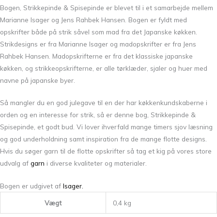
Bogen, Strikkepinde & Spisepinde er blevet til i et samarbejde mellem
Marianne Isager og Jens Rahbek Hansen. Bogen er fyldt med
opskrifter både på strik såvel som mad fra det Japanske køkken.
Strikdesigns er fra Marianne Isager og madopskrifter er fra Jens
Rahbek Hansen. Madopskrifterne er fra det klassiske japanske
køkken, og strikkeopskrifterne, er alle tørklæder, sjaler og huer med
navne på japanske byer.
Så mangler du en god julegave til en der har køkkenkundskaberne i
orden og en interesse for strik, så er denne bog, Strikkepinde &
Spisepinde, et godt bud. Vi lover ihverfald mange timers sjov læsning
og god underholdning samt inspiration fra de mange flotte designs.
Hvis du søger garn til de flotte opskrifter så tag et kig på vores store
udvalg af
garn
i diverse kvaliteter og materialer.
Bogen er udgivet af
Isager.
Vægt
0,4 kg