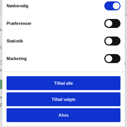
Samtykkevalg
Nødvendig
Præferencer
Navn
*
Statistik
E-mail
*
Marketing
Gem mit navn, mail og websted i denne browser til næste gang jeg
kommenterer.
Tillad alle
Kunder købte også
Tillad valgte
Relaterede varer
Afvis
Garn