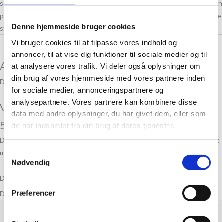
så tag dig god tid og spørg os endelig til råds. Vi stræber altid efter en
personlig og nøje vejledning så du er på sikker vej med dine fremtidige
Denne hjemmeside bruger cookies
strikkeeventyr.
Vi bruger cookies til at tilpasse vores indhold og
Vægt
0,05 kg
annoncer, til at vise dig funktioner til sociale medier og til
Anmeldelser
at analysere vores trafik. Vi deler også oplysninger om
din brug af vores hjemmeside med vores partnere inden
Der er endnu ikke nogle anmeldelser.
for sociale medier, annonceringspartnere og
analysepartnere. Vores partnere kan kombinere disse
Vær den første til at anmelde “Spinni 7s –
data med andre oplysninger, du har givet dem, eller som
50g”
de har indsamlet fra din brug af deres tjenester.
Din e-mailadresse vil ikke blive publiceret.
Krævede felter er markeret
Samtykkevalg
med
*
Nødvendig
Din bedømmelse
Præferencer
Din anmeldelse
*