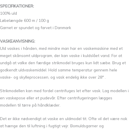
SPECIFIKATIONER:
100% uld
Løbelængde 600 m / 100 g
Garnet er spundet og farvet i Danmark
VASKEANVISNING:
Uld vaskes i hånden, med mindre man har en vaskemaskine med et
meget skånsomt uldprogram, der kan vaske i kuldslået vand. For at
undgå at valke den færdige strikmodel bruges kun lidt sæbe. Brug et
godkendt uldvaskemiddel. Hold samme temperatur gennem hele
vaske- og skylleprocessen, og vask endelig ikke over 28° .
Strikmodellen kan med fordel centrifuges let efter vask. Lag modellen i
en vaskepose eller et pudevår. Efter centrifugeringen lægges
modellen til tørre på håndklæder.
Det er ikke nødvendigt at vaske en uldmodel tit. Ofte vil det være nok
at hænge den til luftning i fugtigt vejr. Bomuldsgarner og