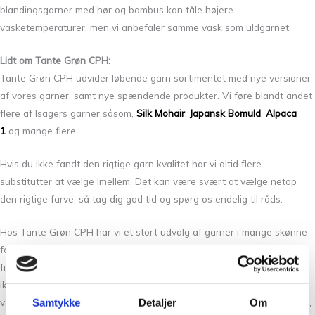
blandingsgarner med hør og bambus kan tåle højere
vasketemperaturer, men vi anbefaler samme vask som uldgarnet.
Lidt om Tante Grøn CPH:
Tante Grøn CPH udvider løbende garn sortimentet med nye versioner
af vores garner, samt nye spændende produkter. Vi føre blandt andet
flere af Isagers garner såsom,
Silk Mohair
,
Japansk Bomuld
,
Alpaca
1
og mange flere.
Hvis du ikke fandt den rigtige garn kvalitet har vi altid flere
substitutter at vælge imellem. Det kan være svært at vælge netop
den rigtige farve, så tag dig god tid og spørg os endelig til råds.
Hos Tante Grøn CPH har vi et stort udvalg af garner i mange skønne
farver. Så hvis du vil have syn for sagen og mærke garnet mellem
fingrene, så kom forbi vores butik på Christian Winthers Vej. Hvis du
ikke fandt den rigtige garn kvalitet har vi altid flere substituter at
vælge i mellem. Det kan være svært at vælge netop den rigtige farve,
Samtykke
Detaljer
Om