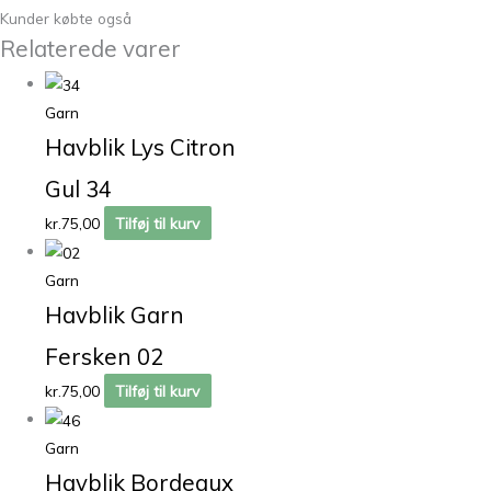
Kunder købte også
Relaterede varer
Garn
Havblik Lys Citron
Gul 34
kr.
75,00
Tilføj til kurv
Garn
Havblik Garn
Fersken 02
kr.
75,00
Tilføj til kurv
Garn
Havblik Bordeaux