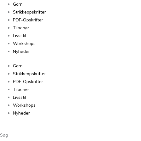
Spinni
Garn
7s
Strikkeopskrifter
-
PDF-Opskrifter
50g
Tilbehør
antal
Livsstil
Workshops
Nyheder
Garn
Strikkeopskrifter
PDF-Opskrifter
Tilbehør
Livsstil
Workshops
Nyheder
Søg