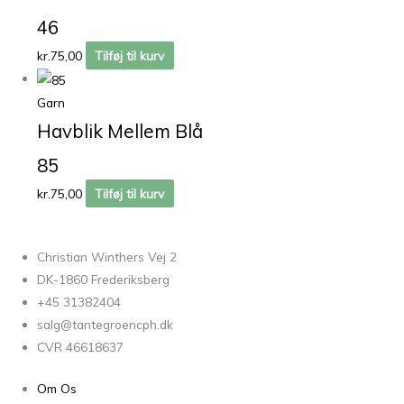
46
kr.
75,00
Tilføj til kurv
Garn
Havblik Mellem Blå
85
kr.
75,00
Tilføj til kurv
Christian Winthers Vej 2
DK-1860 Frederiksberg
+45 31382404
salg@tantegroencph.dk
CVR 46618637
Om Os