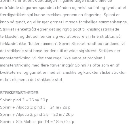
Spinni 7s er et entrådet uldgarn. I gamle dage i Island blev de
entrådede uldgarner spundet i hånden og helst så fint og tyndt, at et
færdigstrikket sjal kunne trækkes gennem en fingerring. Spinni er
knap så tyndt, og vi bruger garnet i mange forskellige sammenhænge.
Strikket i enkelttråd egner det sig rigtig godt til kniplingsstrikkede
tørklæder, og det udmærker sig ved at bevare sin fine struktur, så
tørklædet ikke ”falder sammen”. Spinni Strikket rundt på rundpind, vil
det strikkede stof have tendens til at vride sig skævt. Strikkes der
mønsterstrikning, vil det som regel ikke være et problem. I
mønsterstrikning med flere farver indgår Spinni 7s ofte som en af
kvaliteterne, og garnet er med sin smukke og karakteristiske struktur
et fint element i det strikkede stof.
STRIKKEFASTHEDER:
Spinni: pind 3 = 26 m/ 30 p
Spinni + Alpaca 1: pind 3 = 24 m / 28 p
Spinni + Alpaca 2: pind 3,5 = 20 m / 26 p
Spinni + Silk Mohair: pind 4 = 18 m / 24 p