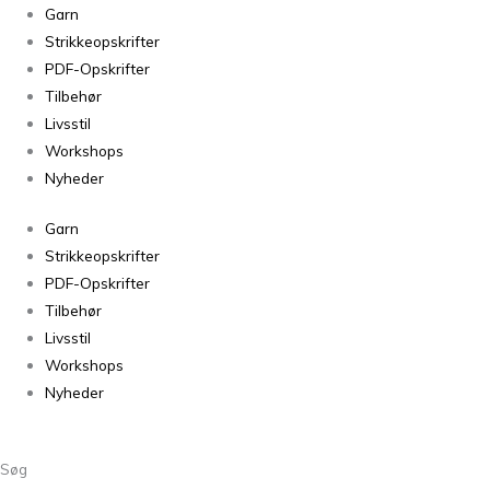
Spinni
Garn
58
Strikkeopskrifter
-
PDF-Opskrifter
50g
Tilbehør
antal
Livsstil
Workshops
Nyheder
Garn
Strikkeopskrifter
PDF-Opskrifter
Tilbehør
Livsstil
Workshops
Nyheder
Søg