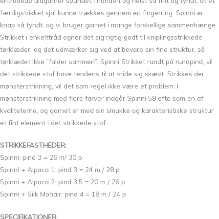
entrådede uldgarner spundet i hånden og helst så fint og tyndt, at et
færdigstrikket sjal kunne trækkes gennem en fingerring. Spinni er
knap så tyndt, og vi bruger garnet i mange forskellige sammenhænge.
Strikket i enkelttråd egner det sig rigtig godt til kniplingsstrikkede
tørklæder, og det udmærker sig ved at bevare sin fine struktur, så
tørklædet ikke ”falder sammen”. Spinni Strikket rundt på rundpind, vil
det strikkede stof have tendens til at vride sig skævt. Strikkes der
mønsterstrikning, vil det som regel ikke være et problem. I
mønsterstrikning med flere farver indgår Spinni 58 ofte som en af
kvaliteterne, og garnet er med sin smukke og karakteristiske struktur
et fint element i det strikkede stof.
STRIKKEFASTHEDER:
Spinni: pind 3 = 26 m/ 30 p
Spinni + Alpaca 1: pind 3 = 24 m / 28 p
Spinni + Alpaca 2: pind 3,5 = 20 m / 26 p
Spinni + Silk Mohair: pind 4 = 18 m / 24 p
SPECIFIKATIONER: