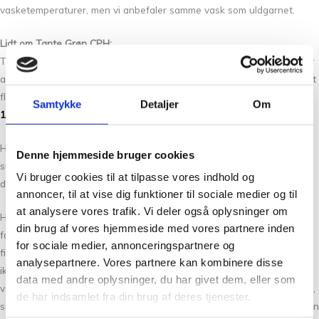
vasketemperaturer, men vi anbefaler samme vask som uldgarnet.
Lidt om Tante Grøn CPH:
Tante Grøn CPH udvider løbende garn sortimentet med nye versioner
af vores garner, samt nye spændende produkter. Vi føre blandt andet
flere af Isagers garner såsom,
Silk Mohair
,
Japansk Bomuld
,
Alpaca
Samtykke
Detaljer
Om
1
og mange flere.
Hvis du ikke fandt den rigtige garn kvalitet har vi altid flere
Denne hjemmeside bruger cookies
substitutter at vælge imellem. Det kan være svært at vælge netop
Vi bruger cookies til at tilpasse vores indhold og
den rigtige farve, så tag dig god tid og spørg os endelig til råds.
annoncer, til at vise dig funktioner til sociale medier og til
at analysere vores trafik. Vi deler også oplysninger om
Hos Tante Grøn CPH har vi et stort udvalg af garner i mange skønne
din brug af vores hjemmeside med vores partnere inden
farver. Så hvis du vil have syn for sagen og mærke garnet mellem
for sociale medier, annonceringspartnere og
fingrene, så kom forbi vores butik på Christian Winthers Vej. Hvis du
analysepartnere. Vores partnere kan kombinere disse
ikke fandt den rigtige garn kvalitet har vi altid flere substituter at
data med andre oplysninger, du har givet dem, eller som
vælge i mellem. Det kan være svært at vælge netop den rigtige farve,
de har indsamlet fra din brug af deres tjenester.
så tag dig god tid og spørg os endelig til råds. Vi stræber altid efter en