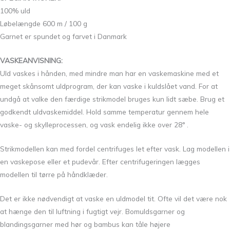
100% uld
Løbelængde 600 m / 100 g
Garnet er spundet og farvet i Danmark
VASKEANVISNING:
Uld vaskes i hånden, med mindre man har en vaskemaskine med et
meget skånsomt uldprogram, der kan vaske i kuldslået vand. For at
undgå at valke den færdige strikmodel bruges kun lidt sæbe. Brug et
godkendt uldvaskemiddel. Hold samme temperatur gennem hele
vaske- og skylleprocessen, og vask endelig ikke over 28° .
Strikmodellen kan med fordel centrifuges let efter vask. Lag modellen i
en vaskepose eller et pudevår. Efter centrifugeringen lægges
modellen til tørre på håndklæder.
Det er ikke nødvendigt at vaske en uldmodel tit. Ofte vil det være nok
at hænge den til luftning i fugtigt vejr. Bomuldsgarner og
blandingsgarner med hør og bambus kan tåle højere