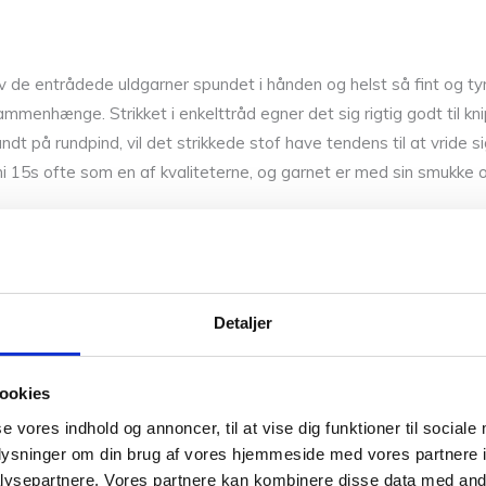
ev de entrådede uldgarner spundet i hånden og helst så fint og tyn
sammenhænge. Strikket i enkelttråd egner det sig rigtig godt til k
undt på rundpind, vil det strikkede stof have tendens til at vride s
i 15s ofte som en af kvaliteterne, og garnet er med sin smukke og 
Detaljer
ookies
se vores indhold og annoncer, til at vise dig funktioner til sociale
oplysninger om din brug af vores hjemmeside med vores partnere i
ysepartnere. Vores partnere kan kombinere disse data med andr