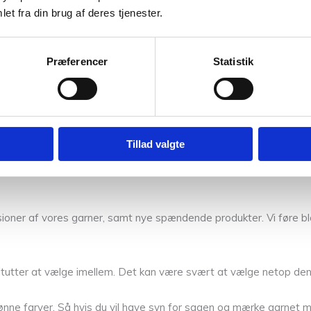
et fra din brug af deres tjenester.
 meget skånsomt uldprogram, der kan vaske i kuldslået vand. Fo
Præferencer
Statistik
gennem hele vaske- og skylleprocessen, og vask endelig ikke ov
ellen i en vaskepose eller et pudevår. Efter centrifugeringen læg
Tillad valgte
re nok at hænge den til luftning i fugtigt vejr. Bomuldsgarner og
t.
oner af vores garner, samt nye spændende produkter. Vi føre bl
bstitutter at vælge imellem. Det kan være svært at vælge netop den 
nne farver. Så hvis du vil have syn for sagen og mærke garnet me