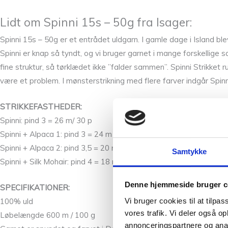
Lidt om Spinni 15s – 50g fra Isager:
Spinni 15s – 50g er et entrådet uldgarn. I gamle dage i Island bl
Spinni er knap så tyndt, og vi bruger garnet i mange forskellige 
fine struktur, så tørklædet ikke ”falder sammen”. Spinni Strikket r
være et problem. I mønsterstrikning med flere farver indgår Spinn
STRIKKEFASTHEDER:
Spinni: pind 3 = 26 m/ 30 p
Spinni + Alpaca 1: pind 3 = 24 m / 28 p
Spinni + Alpaca 2: pind 3,5 = 20 m / 26 p
Samtykke
Spinni + Silk Mohair: pind 4 = 18 m / 24 p
Denne hjemmeside bruger c
SPECIFIKATIONER:
Vi bruger cookies til at tilpas
100% uld
vores trafik. Vi deler også 
Løbelængde 600 m / 100 g
annonceringspartnere og anal