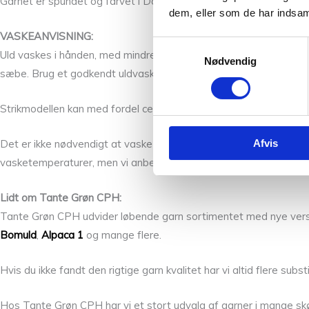
Garnet er spundet og farvet i Danmark
dem, eller som de har indsaml
VASKEANVISNING:
Samtykkevalg
Uld vaskes i hånden, med mindre man har en vaskemaskine med et
Nødvendig
sæbe. Brug et godkendt uldvaskemiddel. Hold samme temperatur 
Strikmodellen kan med fordel centrifuges let efter vask. Lag mod
Afvis
Det er ikke nødvendigt at vaske en uldmodel tit. Ofte vil det væ
vasketemperaturer, men vi anbefaler samme vask som uldgarne
Lidt om Tante Grøn CPH:
Tante Grøn CPH udvider løbende garn sortimentet med nye versi
Bomuld
,
Alpaca 1
og mange flere.
Hvis du ikke fandt den rigtige garn kvalitet har vi altid flere su
Hos Tante Grøn CPH har vi et stort udvalg af garner i mange skø