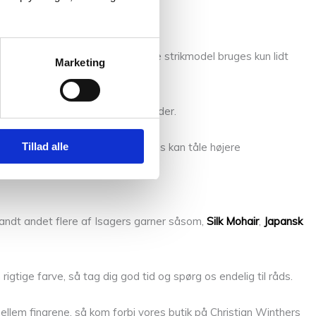
r at undgå at valke den færdige strikmodel bruges kun lidt
Marketing
er 28° .
ges modellen til tørre på håndklæder.
Tillad alle
 blandingsgarner med hør og bambus kan tåle højere
andt andet flere af Isagers garner såsom,
Silk Mohair
,
Japansk
rigtige farve, så tag dig god tid og spørg os endelig til råds.
llem fingrene, så kom forbi vores butik på Christian Winthers