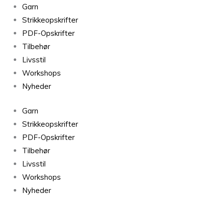
Spinni
Garn
15s
Strikkeopskrifter
-
PDF-Opskrifter
50g
Tilbehør
antal
Livsstil
Workshops
Nyheder
Garn
Strikkeopskrifter
PDF-Opskrifter
Tilbehør
Livsstil
Workshops
Nyheder