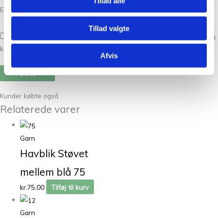
Tillad alle
E-mail
*
Tillad valgte
Gem mit navn, mail og websted i denne browser til næste gang jeg
kommenterer.
Afvis
Kunder købte også
Relaterede varer
Garn
Havblik Støvet
mellem blå 75
kr.
75,00
Tilføj til kurv
Garn