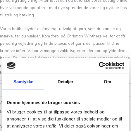
personlig rådgivning. Alternativt kan du udforske vores udvalg online,
hvor vi løbende opdaterer med nye spændende varer og nyttige tips
til strik og hækling.
Vores butik tilbyder et farverigt udvalg af garn, som du kan se og
mærke, før du vælger. Kom forbi på Christian Winthers Vej for at få
personlig vejledning og finde præcis det garn, der passer til dine
kreative idéer. Vi har vi mange kvalitetsgarner, der kan opfylde dine
behov. Du kan også deltage i vores workshops, som primært afholdes
i efterårs- og vintersæsonen, for at fordybe dig endnu mere i
håndarbejdets verden. Kontakt os via hjemmeside, telefon eller e-mail
– vi er her for at hjælpe dig godt i gang med dit næste projekt.
Samtykke
Detaljer
Om
Vægt
,100 kg
Anmeldelser
Denne hjemmeside bruger cookies
Der er endnu ikke nogle anmeldelser.
Vi bruger cookies til at tilpasse vores indhold og
annoncer, til at vise dig funktioner til sociale medier og til
Vær den første til at anmelde “Soul Truffle”
at analysere vores trafik. Vi deler også oplysninger om