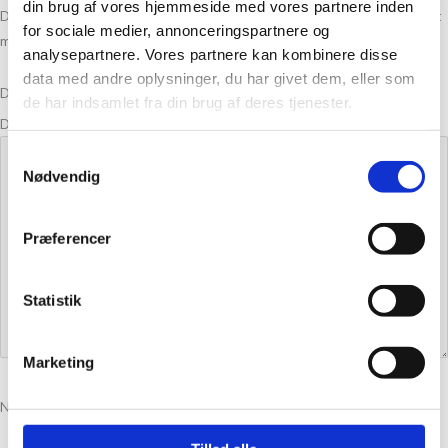
din brug af vores hjemmeside med vores partnere inden
Din e-mailadresse vil ikke blive publiceret.
Krævede felter er markeret
for sociale medier, annonceringspartnere og
med
*
analysepartnere. Vores partnere kan kombinere disse
data med andre oplysninger, du har givet dem, eller som
Din bedømmelse
de har indsamlet fra din brug af deres tjenester.
Din anmeldelse
*
Samtykkevalg
Nødvendig
Præferencer
Statistik
Marketing
Navn
*