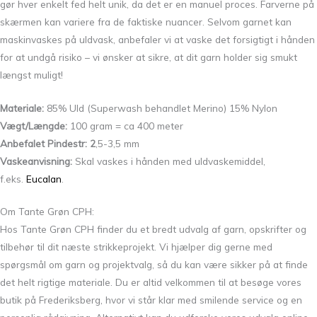
gør hver enkelt fed helt unik, da det er en manuel proces. Farverne på
skærmen kan variere fra de faktiske nuancer. Selvom garnet kan
maskinvaskes på uldvask, anbefaler vi at vaske det forsigtigt i hånden
for at undgå risiko – vi ønsker at sikre, at dit garn holder sig smukt
længst muligt!
Materiale:
85% Uld (Superwash behandlet Merino) 15% Nylon
Vægt/Længde:
100 gram = ca 400 meter
Anbefalet Pindestr: 2
,5-3,5 mm
Vaskeanvisning:
Skal vaskes i hånden med uldvaskemiddel,
f.eks.
Eucalan
.
Om Tante Grøn CPH:
Hos Tante Grøn CPH finder du et bredt udvalg af garn, opskrifter og
tilbehør til dit næste strikkeprojekt. Vi hjælper dig gerne med
spørgsmål om garn og projektvalg, så du kan være sikker på at finde
det helt rigtige materiale. Du er altid velkommen til at besøge vores
butik på Frederiksberg, hvor vi står klar med smilende service og en