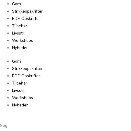
Soul
Garn
Truffle
Strikkeopskrifter
antal
PDF-Opskrifter
Tilbehør
Livsstil
Workshops
Nyheder
Garn
Strikkeopskrifter
PDF-Opskrifter
Tilbehør
Livsstil
Workshops
Nyheder
Søg