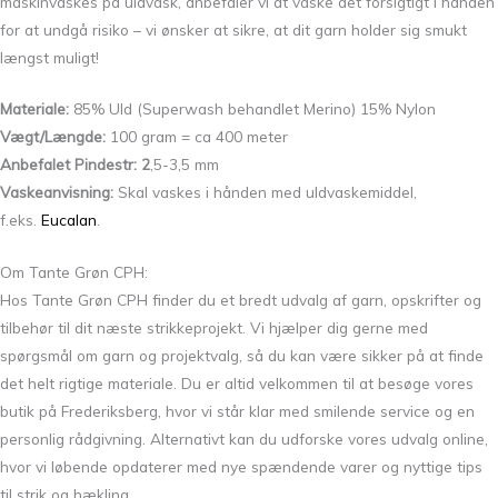
maskinvaskes på uldvask, anbefaler vi at vaske det forsigtigt i hånden
for at undgå risiko – vi ønsker at sikre, at dit garn holder sig smukt
længst muligt!
Materiale:
85% Uld (Superwash behandlet Merino) 15% Nylon
Vægt/Længde:
100 gram = ca 400 meter
Anbefalet Pindestr: 2
,5-3,5 mm
Vaskeanvisning:
Skal vaskes i hånden med uldvaskemiddel,
f.eks.
Eucalan
.
Om Tante Grøn CPH:
Hos Tante Grøn CPH finder du et bredt udvalg af garn, opskrifter og
tilbehør til dit næste strikkeprojekt. Vi hjælper dig gerne med
spørgsmål om garn og projektvalg, så du kan være sikker på at finde
det helt rigtige materiale. Du er altid velkommen til at besøge vores
butik på Frederiksberg, hvor vi står klar med smilende service og en
personlig rådgivning. Alternativt kan du udforske vores udvalg online,
hvor vi løbende opdaterer med nye spændende varer og nyttige tips
til strik og hækling.