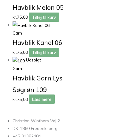
Havblik Melon 05
kr.
75,00
Tilføj til kurv
Garn
Havblik Kanel 06
kr.
75,00
Tilføj til kurv
Udsolgt
Garn
Havblik Garn Lys
Søgrøn 109
kr.
75,00
Læs mere
Christian Winthers Vej 2
DK-1860 Frederiksberg
+45 31382404