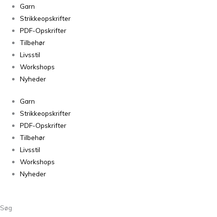
Soul
Garn
Harlekin
Strikkeopskrifter
antal
PDF-Opskrifter
Tilbehør
Livsstil
Workshops
Nyheder
Garn
Strikkeopskrifter
PDF-Opskrifter
Tilbehør
Livsstil
Workshops
Nyheder
Søg