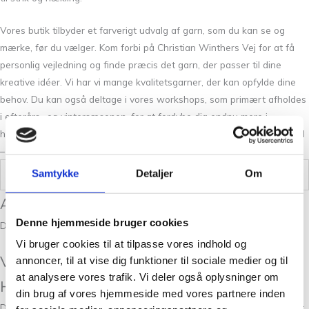
Vores butik tilbyder et farverigt udvalg af garn, som du kan se og
mærke, før du vælger. Kom forbi på Christian Winthers Vej for at få
personlig vejledning og finde præcis det garn, der passer til dine
kreative idéer. Vi har vi mange kvalitetsgarner, der kan opfylde dine
behov. Du kan også deltage i vores workshops, som primært afholdes
i efterårs- og vintersæsonen, for at fordybe dig endnu mere i
håndarbejdets verden. Kontakt os via hjemmeside, telefon eller e-mail
– vi er her for at hjælpe dig godt i gang med dit næste projekt.
Samtykke
Detaljer
Om
Vægt
,100 kg
Anmeldelser
Denne hjemmeside bruger cookies
Der er endnu ikke nogle anmeldelser.
Vi bruger cookies til at tilpasse vores indhold og
Vær den første til at anmelde “Soul
annoncer, til at vise dig funktioner til sociale medier og til
at analysere vores trafik. Vi deler også oplysninger om
Harlekin”
din brug af vores hjemmeside med vores partnere inden
Din e-mailadresse vil ikke blive publiceret.
Krævede felter er markeret