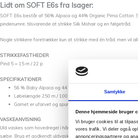
Lidt om SOFT E6s fra Isager:
SOFT E6s består af 56% Alpaca og 44% Organic Pima Cotton. SO
pindenumre, tilsvarende at strikke Silk Mohair og en følgetråd.
Nogle strikkere foretrækker kun at strikke med én tråd, men vil 
STRIKKEFASTHEDER
Pind 5 = 15 m / 22 p
SPECIFIKATIONER
56 % Baby Alpaca og 44 % Organic Pima Cotton
Samtykke
Løbelængde 250 m / 100 g
Garnet er ufarvet og spundet i Peru
Denne hjemmeside bruger c
VASKEANVISNING
Vi bruger cookies til at tilpas
Uld vaskes som hovedregel i hånden. Har man en vaskemaskine m
vores trafik. Vi deler også 
sæbe. Brug et godkendt uldvaskemiddel. Hold samme temperatur g
annonceringspartnere og anal