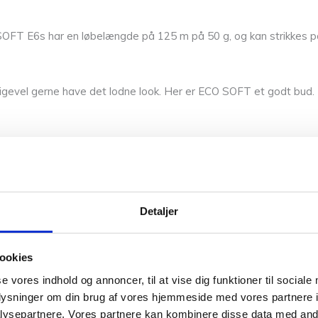
FT E6s har en løbelængde på 125 m på 50 g, og kan strikkes på
alligevel gerne have det lodne look. Her er ECO SOFT et godt bud.
Detaljer
ookies
se vores indhold og annoncer, til at vise dig funktioner til sociale
ed et meget skånsomt uldprogram og kan vaske i kuldslået vand.
oplysninger om din brug af vores hjemmeside med vores partnere i
ennem hele vaske- og skylleprocessen, og vask ikke over 28 gra
ysepartnere. Vores partnere kan kombinere disse data med andr