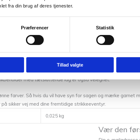
et fra din brug af deres tjenester.
lægges modellen til tørre på håndklæder.
tigt vejr vil ofte være nok. Bomuldsgarner og blandingsgarner m
Præferencer
Statistik
r og hermed filter ulden.
Tillad valgte
r uden bivirkninger i forhold til allergikere og i øvrigt også kun h
tikbeholder med tætsluttende låg er også velegnet.
nne farver. Så hvis du vil have syn for sagen og mærke garnet me
r på sikker vej med dine fremtidige strikkeeventyr.
0,025 kg
Vær den før
Din e-mailadresse vi