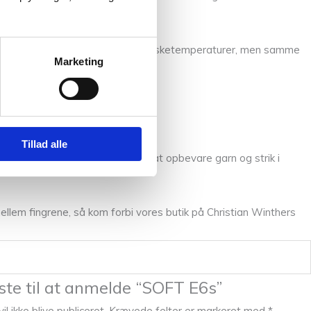
ed hør og bambus kan tåle højere vasketemperaturer, men samme
Marketing
Tillad alle
older til første vask. Husk derfor at opbevare garn og strik i
llem fingrene, så kom forbi vores butik på Christian Winthers
ste til at anmelde “SOFT E6s”
l ikke blive publiceret.
Krævede felter er markeret med
*