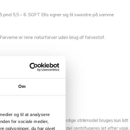
 pind 5,5 – 6. SOFT E6s egner sig til sweatre på samme
 Farverne er rene naturfarver uden brug af farvestof.
Om
 medier og til at analysere
 For at undgå at valke* den færdige strikmodel bruges kun lidt
nden for sociale medier,
der. Strikmodellen kan med fordel centrifugeres let efter vask.
e oplysninger, du har givet