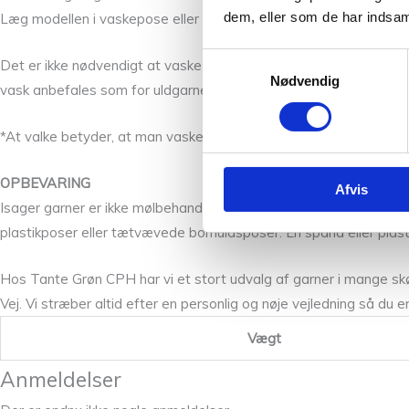
dem, eller som de har indsaml
Læg modellen i vaskepose eller pudevår. Efter centrifugeringen 
Samtykkevalg
Det er ikke nødvendigt at vaske en uldmodel tit. Luftning i fug
Nødvendig
vask anbefales som for uldgarnet.
*At valke betyder, at man vasker en uldvare ved høje temperature
OPBEVARING
Afvis
Isager garner er ikke mølbehandlede, da de midler der findes ikke e
plastikposer eller tætvævede bomuldsposer. En spand eller plas
Hos Tante Grøn CPH har vi et stort udvalg af garner i mange skø
Vej. Vi stræber altid efter en personlig og nøje vejledning så du e
Vægt
Anmeldelser