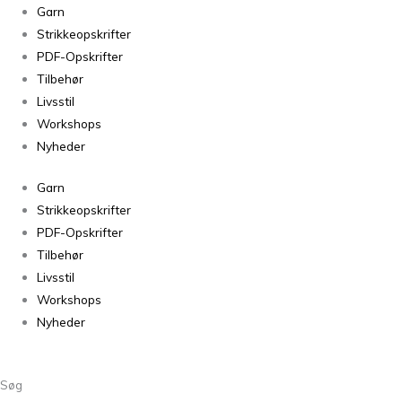
Soft
Garn
33
Strikkeopskrifter
antal
PDF-Opskrifter
Tilbehør
Livsstil
Workshops
Nyheder
Garn
Strikkeopskrifter
PDF-Opskrifter
Tilbehør
Livsstil
Workshops
Nyheder
Søg