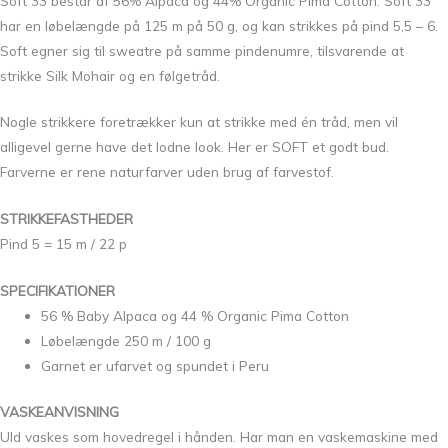
Soft 33 består af 56% Alpaca og 44% Organic Pima Cotton. Soft 33
har en løbelængde på 125 m på 50 g, og kan strikkes på pind 5,5 – 6.
Soft egner sig til sweatre på samme pindenumre, tilsvarende at
strikke Silk Mohair og en følgetråd.
Nogle strikkere foretrækker kun at strikke med én tråd, men vil
alligevel gerne have det lodne look. Her er SOFT et godt bud.
Farverne er rene naturfarver uden brug af farvestof.
STRIKKEFASTHEDER
Pind 5 = 15 m / 22 p
SPECIFIKATIONER
56 % Baby Alpaca og 44 % Organic Pima Cotton
Løbelængde 250 m / 100 g
Garnet er ufarvet og spundet i Peru
VASKEANVISNING
Uld vaskes som hovedregel i hånden. Har man en vaskemaskine med