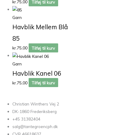
kr.
75,00
Tilføj til kurv
Garn
Havblik Mellem Blå
85
kr.
75,00
Tilføj til kurv
Garn
Havblik Kanel 06
kr.
75,00
Tilføj til kurv
Christian Winthers Vej 2
DK-1860 Frederiksberg
+45 31382404
salg@tantegroencph.dk
CVR 46618637