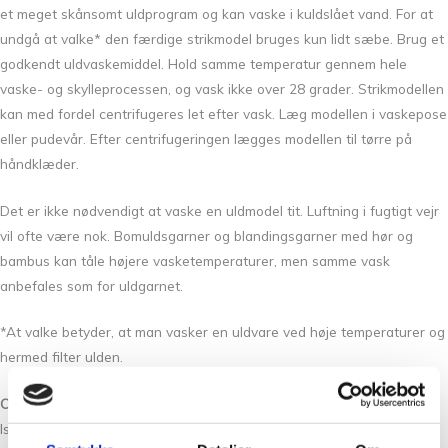
et meget skånsomt uldprogram og kan vaske i kuldslået vand. For at
undgå at valke* den færdige strikmodel bruges kun lidt sæbe. Brug et
godkendt uldvaskemiddel. Hold samme temperatur gennem hele
vaske- og skylleprocessen, og vask ikke over 28 grader. Strikmodellen
kan med fordel centrifugeres let efter vask. Læg modellen i vaskepose
eller pudevår. Efter centrifugeringen lægges modellen til tørre på
håndklæder.
Det er ikke nødvendigt at vaske en uldmodel tit. Luftning i fugtigt vejr
vil ofte være nok. Bomuldsgarner og blandingsgarner med hør og
bambus kan tåle højere vasketemperaturer, men samme vask
anbefales som for uldgarnet.
*At valke betyder, at man vasker en uldvare ved høje temperaturer og
hermed filter ulden.
OPBEVARING
Isager garner er ikke mølbehandlede, da de midler der findes ikke er