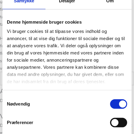
Samtykke
Detaljer
Om
uden bivirkninger i forhold til allergikere og i øvrigt også kun holder til
første vask. Husk derfor at opbevare garn og strik i plastikposer eller
tætvævede bomuldsposer. En spand eller plastikbeholder med
Denne hjemmeside bruger cookies
tætsluttende låg er også velegnet.
Vi bruger cookies til at tilpasse vores indhold og
Hos Tante Grøn CPH har vi et stort udvalg af garner i mange skønne
annoncer, til at vise dig funktioner til sociale medier og til
at analysere vores trafik. Vi deler også oplysninger om
farver. Så hvis du vil have syn for sagen og mærke garnet mellem
din brug af vores hjemmeside med vores partnere inden
fingrene, så kom forbi vores butik på Christian Winthers Vej. Vi
for sociale medier, annonceringspartnere og
stræber altid efter en personlig og nøje vejledning så du er på sikker
analysepartnere. Vores partnere kan kombinere disse
vej med dine fremtidige strikkeeventyr.
data med andre oplysninger, du har givet dem, eller som
Vægt
0,025 kg
de har indsamlet fra din brug af deres tjenester.
Anmeldelser
Samtykkevalg
Der er endnu ikke nogle anmeldelser.
Nødvendig
Vær den første til at anmelde “Soft 33”
Præferencer
Din e-mailadresse vil ikke blive publiceret.
Krævede felter er markeret
med
*