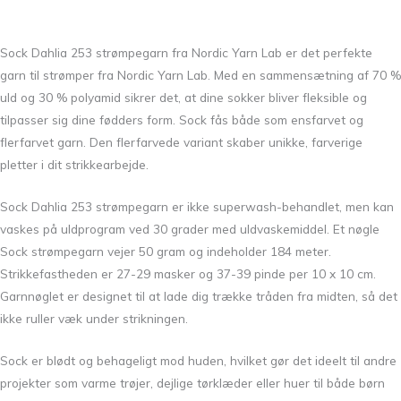
Sock Dahlia 253 strømpegarn fra Nordic Yarn Lab er det perfekte
garn til strømper fra Nordic Yarn Lab. Med en sammensætning af 70 %
uld og 30 % polyamid sikrer det, at dine sokker bliver fleksible og
tilpasser sig dine fødders form. Sock fås både som ensfarvet og
flerfarvet garn. Den flerfarvede variant skaber unikke, farverige
pletter i dit strikkearbejde.
Sock Dahlia 253 strømpegarn er ikke superwash-behandlet, men kan
vaskes på uldprogram ved 30 grader med uldvaskemiddel. Et nøgle
Sock strømpegarn vejer 50 gram og indeholder 184 meter.
Strikkefastheden er 27-29 masker og 37-39 pinde per 10 x 10 cm.
Garnnøglet er designet til at lade dig trække tråden fra midten, så det
ikke ruller væk under strikningen.
Sock er blødt og behageligt mod huden, hvilket gør det ideelt til andre
projekter som varme trøjer, dejlige tørklæder eller huer til både børn