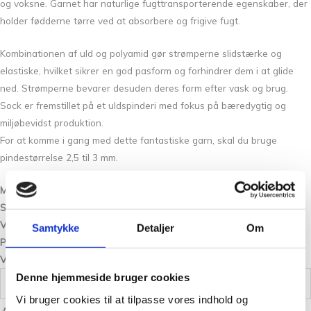
og voksne. Garnet har naturlige fugttransporterende egenskaber, der
holder fødderne tørre ved at absorbere og frigive fugt.
Kombinationen af uld og polyamid gør strømperne slidstærke og
elastiske, hvilket sikrer en god pasform og forhindrer dem i at glide
ned. Strømperne bevarer desuden deres form efter vask og brug.
Sock er fremstillet på et uldspinderi med fokus på bæredygtig og
miljøbevidst produktion.
For at komme i gang med dette fantastiske garn, skal du bruge
pindestørrelse 2,5 til 3 mm.
Materiale:
Sock 70 % uld og 30 % polyamid
Strikkefasthed:
10 x 10 cm = 27 – 29 m x 37 – 39 p på p 2 1/2 – 3 mm
Vægt/Løbelængde:
50 gr = ca 184 meter.
Samtykke
Detaljer
Om
Pinde:
2 1/2 – 3 mm
Vaskeanvisning:
Uldvask i maskine ved 30 grader.
Denne hjemmeside bruger cookies
Vægt
0,05 kg
Vi bruger cookies til at tilpasse vores indhold og