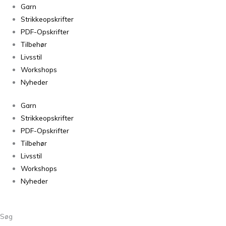
Sock
Garn
Dahlia
Strikkeopskrifter
253
PDF-Opskrifter
antal
Tilbehør
Livsstil
Workshops
Nyheder
Garn
Strikkeopskrifter
PDF-Opskrifter
Tilbehør
Livsstil
Workshops
Nyheder
Søg