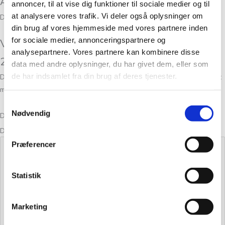
Anmeldelser
annoncer, til at vise dig funktioner til sociale medier og til
at analysere vores trafik. Vi deler også oplysninger om
Der er endnu ikke nogle anmeldelser.
din brug af vores hjemmeside med vores partnere inden
for sociale medier, annonceringspartnere og
Vær den første til at anmelde “Sock Dahlia
analysepartnere. Vores partnere kan kombinere disse
253”
data med andre oplysninger, du har givet dem, eller som
de har indsamlet fra din brug af deres tjenester.
Din e-mailadresse vil ikke blive publiceret.
Krævede felter er markeret
med
*
Samtykkevalg
Nødvendig
Din bedømmelse
Din anmeldelse
*
Præferencer
Statistik
Marketing