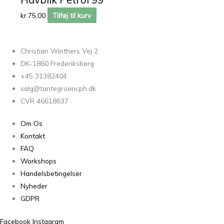
kr.
75,00
Tilføj til kurv
Christian Winthers Vej 2
DK-1860 Frederiksberg
+45 31382404
salg@tantegroencph.dk
CVR 46618637
Om Os
Kontakt
FAQ
Workshops
Handelsbetingelser
Nyheder
GDPR
Facebook
Instagram