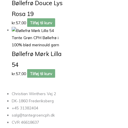
Bøllefrø Douce Lys
Rosa 19
kr.
57,00
Tilføj til kurv
Tante Grøn CPH Bøllefrø i
100% blød merinould garn
Bøllefrø Mørk Lilla
54
kr.
57,00
Tilføj til kurv
Christian Winthers Vej 2
DK-1860 Frederiksberg
+45 31382404
salg@tantegroencph.dk
CVR 46618637