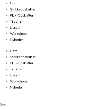
Silkeblomst
Garn
4723
Strikkeopskrifter
Lys
PDF-Opskrifter
Lime
Tilbehør
antal
Livsstil
Workshops
Nyheder
Garn
Strikkeopskrifter
PDF-Opskrifter
Tilbehør
Livsstil
Workshops
Nyheder
Søg