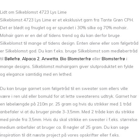
Lidt om Silkeblomst 4723 Lys Lime
Silkeblomst 4723 Lys Lime er et eksklusivt garn fra Tante Grøn CPH.
Det er blødt og fnuglet og er spundet i 30% silke og 70% mohair.
Mohair garn er en del af tidens trend og du kan derfor bruge
Silkeblomst til mange af tidens design. Enten alene eller som følgetråd
er Silkeblomst god. Du kan f.eks. bruge Silkeblomst som medløbertråd
til
Bøllefrø
,
Alpaca 2
,
Arwetta
,
Bio Blomsterfrø
eller
Blomsterfrø
i
mange designs. Silkeblomst mohairgarn giver slutproduktet en fylde
og elegance samtidig med en lethed.
Du kan bruge garnet som følgetråd til en sweater som ellers ville
være i ren uld eller bomuld for at lette sweaterens udtryk. Garnet har
en løbelængde på 210m pr. 25 gram og hvis du strikker med 1 tråd
anbefaler vi at du bruger pinde 3-3,5mm. Med 2 tråde kan du strikke
med pinde fra 3,5mm. Hvis du skal strikke en sweater i f.eks. størrelse
medium anbefaler at bruger ca. 8 nøgler af 25 gram. Du kan søge
inspiration til dit næste project på vores opskrifter eller f.eks.