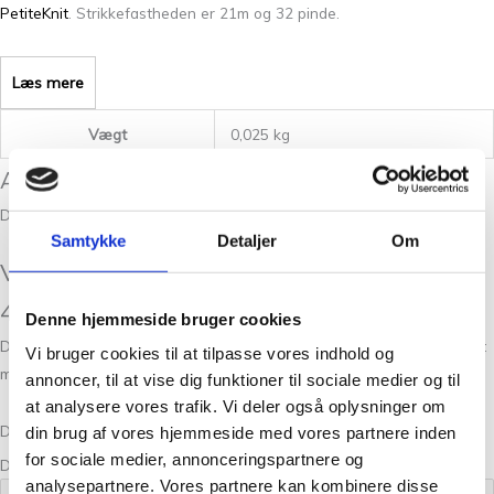
PetiteKnit
. Strikkefastheden er 21m og 32 pinde.
Læs mere
Vægt
0,025 kg
Anmeldelser
Der er endnu ikke nogle anmeldelser.
Samtykke
Detaljer
Om
Vær den første til at anmelde “Silkeblomst
4723 Lys Lime”
Denne hjemmeside bruger cookies
Din e-mailadresse vil ikke blive publiceret.
Krævede felter er markeret
Vi bruger cookies til at tilpasse vores indhold og
med
*
annoncer, til at vise dig funktioner til sociale medier og til
at analysere vores trafik. Vi deler også oplysninger om
Din bedømmelse
din brug af vores hjemmeside med vores partnere inden
for sociale medier, annonceringspartnere og
Din anmeldelse
*
analysepartnere. Vores partnere kan kombinere disse