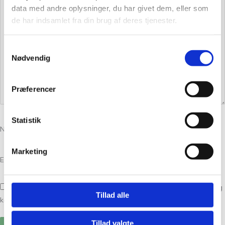
data med andre oplysninger, du har givet dem, eller som
de har indsamlet fra din brug af deres tjenester.
Samtykkevalg
Nødvendig
Præferencer
Statistik
Navn
*
Marketing
E-mail
*
Gem mit navn, mail og websted i denne browser til næste gang jeg
Tillad alle
kommenterer.
Tillad valgte