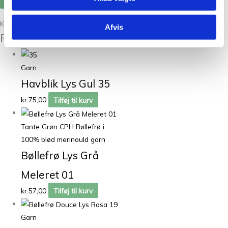
Kunder købte også
Afvis
Relaterede varer
Garn
Havblik Lys Gul 35
kr.
75,00
Tilføj til kurv
Tante Grøn CPH Bøllefrø i
100% blød merinould garn
Bøllefrø Lys Grå
Meleret 01
kr.
57,00
Tilføj til kurv
Garn