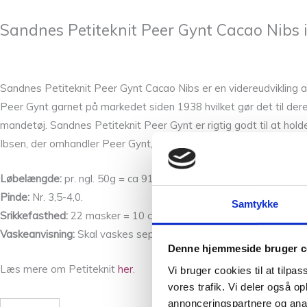
Sandnes Petiteknit Peer Gynt Cacao Nibs 
Sandnes Petiteknit Peer Gynt Cacao Nibs er en videreudvikling af
Peer Gynt garnet på markedet siden 1938 hvilket gør det til deres
mandetøj. Sandnes Petiteknit Peer Gynt er rigtig godt til at hol
Ibsen, der omhandler Peer Gynt, rensdyrjægeren fra Guldbrandsd
Løbelængde:
pr. ngl. 50g = ca 91 meter.
Pinde:
Nr. 3,5-4,0.
Samtykke
Srikkefasthed:
22 masker = 10 cm.
Vaskeanvisning:
Skal vaskes separat på 30 grader.
Denne hjemmeside bruger c
Læs mere om Petiteknit
her
.
Vi bruger cookies til at tilpas
vores trafik. Vi deler også 
annonceringspartnere og anal