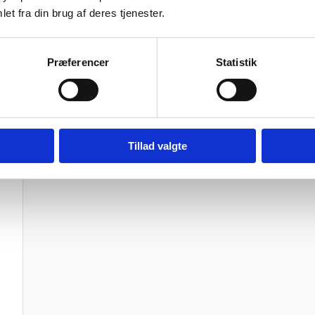
et fra din brug af deres tjenester.
0,05 kg
Præferencer
Statistik
Vær den første til at anmelde “Sandn
Din e-mailadresse vil ikke blive publiceret.
Krævede felter e
Din bedømmelse
Tillad valgte
Din anmeldelse
*