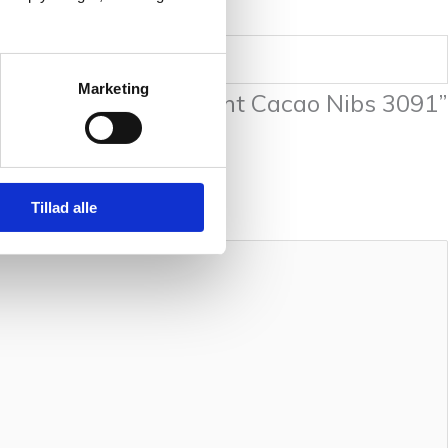
Marketing
es Petiteknit Peer Gynt Cacao Nibs 3091”
r markeret med
*
Tillad alle