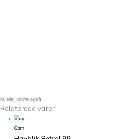
Kunder købte også
Relaterede varer
Garn
Havblik Petrol 99