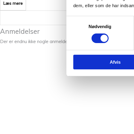
Læs mere
dem, eller som de har indsaml
Vægt
Samtykkevalg
Nødvendig
Anmeldelser
Der er endnu ikke nogle anmeldelser.
Afvis