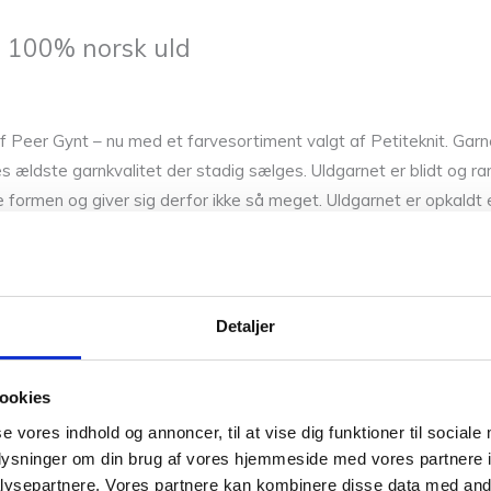
i 100% norsk uld
 Peer Gynt – nu med et farvesortiment valgt af Petiteknit. Garne
 ældste garnkvalitet der stadig sælges. Uldgarnet er blidt og rart
de formen og giver sig derfor ikke så meget. Uldgarnet er opkald
alen.
Detaljer
ookies
se vores indhold og annoncer, til at vise dig funktioner til sociale
oplysninger om din brug af vores hjemmeside med vores partnere i
ysepartnere. Vores partnere kan kombinere disse data med andr