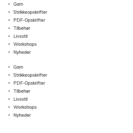
Sandnes
Garn
Petiteknit
Strikkeopskrifter
Peer
PDF-Opskrifter
Gynt
Tilbehør
Cacao
Livsstil
Nibs
Workshops
3091
Nyheder
antal
Garn
Strikkeopskrifter
PDF-Opskrifter
Tilbehør
Livsstil
Workshops
Nyheder