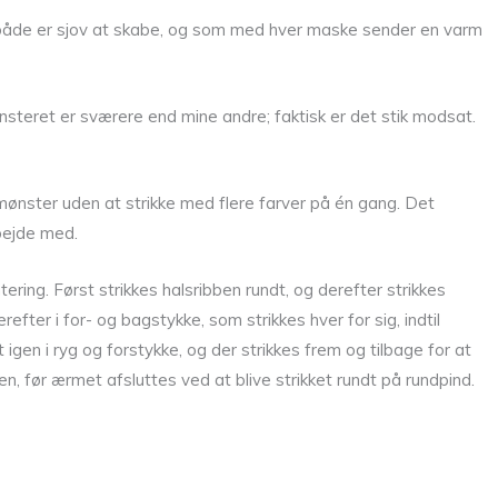
 både er sjov at skabe, og som med hver maske sender en varm
nsteret er sværere end mine andre; faktisk er det stik modsat.
t mønster uden at strikke med flere farver på én gang. Det
rbejde med.
ing. Først strikkes halsribben rundt, og derefter strikkes
fter i for- og bagstykke, som strikkes hver for sig, indtil
igen i ryg og forstykke, og der strikkes frem og tilbage for at
, før ærmet afsluttes ved at blive strikket rundt på rundpind.