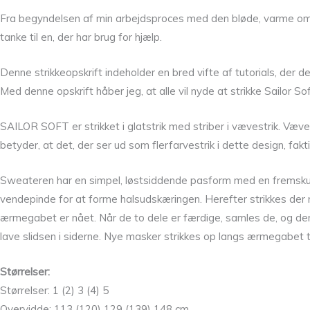
Fra begyndelsen af min arbejdsproces med den bløde, varme omf
tanke til en, der har brug for hjælp.
Denne strikkeopskrift indeholder en bred vifte af tutorials, der
Med denne opskrift håber jeg, at alle vil nyde at strikke Sailor So
SAILOR SOFT er strikket i glatstrik med striber i vævestrik. Væve
betyder, at det, der ser ud som flerfarvestrik i dette design, fak
Sweateren har en simpel, løstsiddende pasform med en fremskudt 
vendepinde for at forme halsudskæringen. Herefter strikkes der ru
ærmegabet er nået. Når de to dele er færdige, samles de, og der s
lave slidsen i siderne. Nye masker strikkes op langs ærmegabet t
Størrelser:
Størrelser: 1 (2) 3 (4) 5
Overvidde: 113 (120) 129 (139) 148 cm