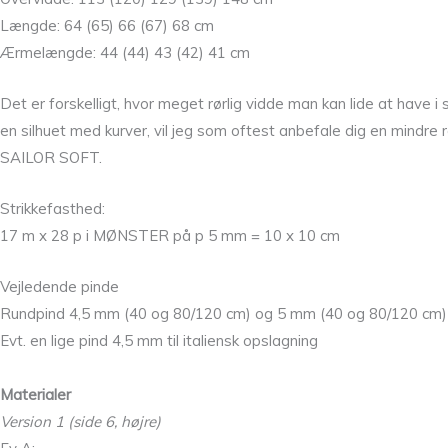
Længde: 64 (65) 66 (67) 68 cm
Ærmelængde: 44 (44) 43 (42) 41 cm
Det er forskelligt, hvor meget rørlig vidde man kan lide at have i 
en silhuet med kurver, vil jeg som oftest anbefale dig en mindre rør
SAILOR SOFT.
Strikkefasthed:
17 m x 28 p i MØNSTER på p 5 mm = 10 x 10 cm
Vejledende pinde
Rundpind 4,5 mm (40 og 80/120 cm) og 5 mm (40 og 80/120 cm)
Evt. en lige pind 4,5 mm til italiensk opslagning
Materialer
Version 1 (side 6, højre)