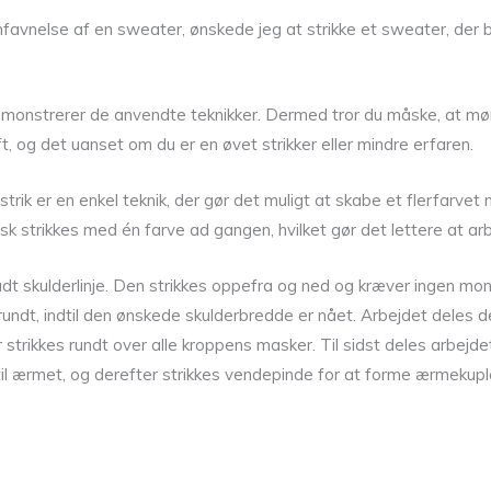
avnelse af en sweater, ønskede jeg at strikke et sweater, der
 demonstrerer de anvendte teknikker. Dermed tror du måske, at mø
ft, og det uanset om du er en øvet strikker eller mindre erfaren.
strik er en enkel teknik, der gør det muligt at skabe et flerfarve
tisk strikkes med én farve ad gangen, hvilket gør det lettere at a
skulderlinje. Den strikkes oppefra og ned og kræver ingen monter
ndt, indtil den ønskede skulderbredde er nået. Arbejdet deles dere
trikkes rundt over alle kroppens masker. Til sidst deles arbejdet 
il ærmet, og derefter strikkes vendepinde for at forme ærmekuplen