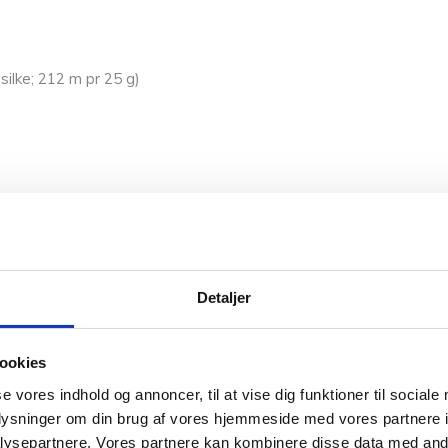
silke; 212 m pr 25 g)
rvet alpaca, 35% økologisk bomuld, 10% merinould; 110 m pr 50 
Detaljer
ookies
se vores indhold og annoncer, til at vise dig funktioner til sociale
silke; 212 m pr 25 g)
oplysninger om din brug af vores hjemmeside med vores partnere i
ysepartnere. Vores partnere kan kombinere disse data med andr