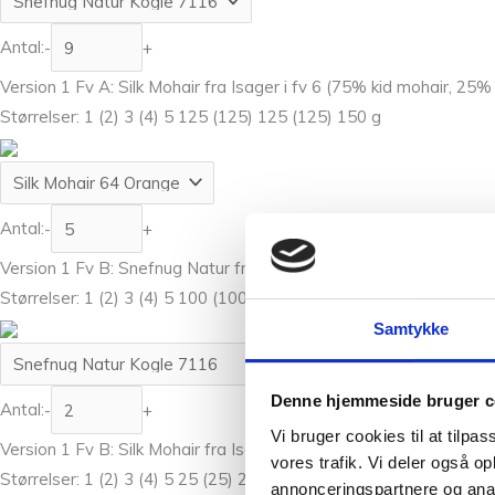
Antal:
-
+
Version 1 Fv A: Silk Mohair fra Isager i fv 6 (75% kid mohair, 25% 
Størrelser: 1 (2) 3 (4) 5 125 (125) 125 (125) 150 g
Antal:
-
+
Version 1 Fv B: Snefnug Natur fra CaMaRose i fv 7106 (55% ufa
Størrelser: 1 (2) 3 (4) 5 100 (100) 100 (100) 100 g
Samtykke
Denne hjemmeside bruger c
Antal:
-
+
Vi bruger cookies til at tilpas
Version 1 Fv B: Silk Mohair fra Isager i fv 6 (75% kid mohair, 25% 
vores trafik. Vi deler også 
Størrelser: 1 (2) 3 (4) 5 25 (25) 25 (25) 25 g
annonceringspartnere og anal