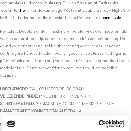
som er blevet udsat for mulesing. Du kan finde en af Petiteknite
´opskrifter
her
, hvor du kan bruge Petiteknit Double Sunday Night Sky
5591. Du finder meget flere opskrifter på Petiteknit´s
hjemmeside.
Petiteknit Double Sunday i maskine anbefaler vi at alle modeller i uld
vaskes separat på uldprogram for en mest skånsom behandling. På
grund av merinouldens unikke absorberingsevne er det vigtigt at
centrifugere håndstrikkede modeller godt, før det tørres fladt, gerne
på et håndklæde. Brug aldrig vaskepose når du vasker håndstrikkede
modeller i uld. Dette skaber friktion som kan føre til at modellen
stamper.
LØBELÆNGDE:
CA. 108 METER PR. 50 GRAM
VEJLEDENDE PINDE:
PINDE NR. 3½, PINDE NR. 4
STRIKKEFASTHED:
20 MASKER = 10 CM, 21 MASKER = 10 CM
RÅMATERIALET KOMMER FRA:
AUSTRALIA
Udover Petiteknit Double Sunday Statement Green 8236 finder du