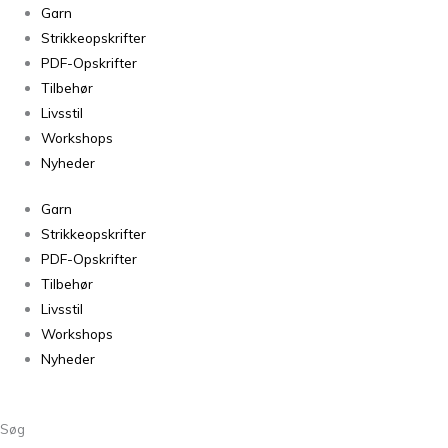
Petiteknit
Garn
Double
Strikkeopskrifter
Sunday
PDF-Opskrifter
Night
Tilbehør
Sky
Livsstil
5591
Workshops
antal
Nyheder
Garn
Strikkeopskrifter
PDF-Opskrifter
Tilbehør
Livsstil
Workshops
Nyheder
Søg