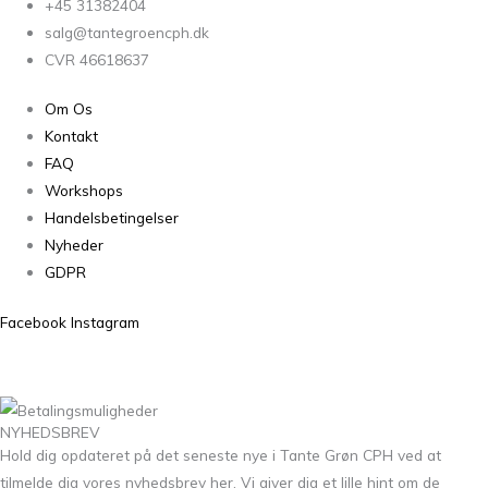
+45 31382404
salg@tantegroencph.dk
CVR 46618637
Om Os
Kontakt
FAQ
Workshops
Handelsbetingelser
Nyheder
GDPR
Facebook
Instagram
NYHEDSBREV
Hold dig opdateret på det seneste nye i Tante Grøn CPH ved at
tilmelde dig vores nyhedsbrev her. Vi giver dig et lille hint om de