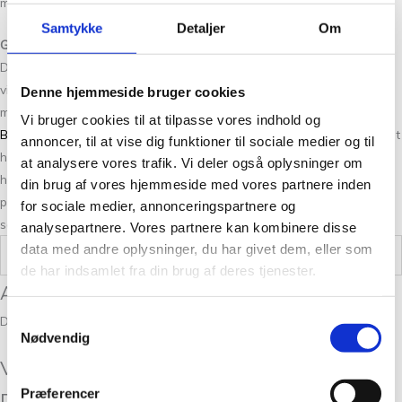
mange andre spændende garner hos
Samtykke
Detaljer
Om
God kvalitetsgarn til overkommelige priser
Der er ikke noget vigtigere for os end garn af god kvalitet. Derfor har
vi også udviklet vores egne mærker. Så vi kan stå inde for
Denne hjemmeside bruger cookies
materialevalg og produktion, hvorfor vi også har udviklet
Blomsterfrø
Vi bruger cookies til at tilpasse vores indhold og
Bio
med flere, som er bæredygtige garner. Vi mener, at pris og kvalitet
annoncer, til at vise dig funktioner til sociale medier og til
hænger sammen, hvorfor du altid kan regne med en god pris, når du
at analysere vores trafik. Vi deler også oplysninger om
handler garn hos os. Selvom du skal strikke eller hækle et større
din brug af vores hjemmeside med vores partnere inden
projekt, så kan det godt betale sig at handle hos os. Du får altid god
for sociale medier, annonceringspartnere og
service oven i hatten – og det er gratis!
analysepartnere. Vores partnere kan kombinere disse
data med andre oplysninger, du har givet dem, eller som
Vægt
0,05 kg
de har indsamlet fra din brug af deres tjenester.
Anmeldelser
Samtykkevalg
Der er endnu ikke nogle anmeldelser.
Nødvendig
Vær den første til at anmelde “Petiteknit
Præferencer
Double Sunday Night Sky 5591”