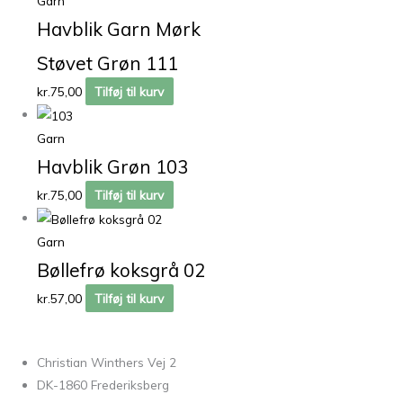
Garn
Havblik Garn Mørk
Støvet Grøn 111
kr.
75,00
Tilføj til kurv
Garn
Havblik Grøn 103
kr.
75,00
Tilføj til kurv
Garn
Bøllefrø koksgrå 02
kr.
57,00
Tilføj til kurv
Christian Winthers Vej 2
DK-1860 Frederiksberg